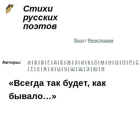
Jump to navigation
Стихи
русских
поэтов
Вход
/
Регистрация
Авторы:
А
|
Б
|
В
|
Г
|
Д
|
Е
|
Ж
|
З
|
И
|
К
|
Л
|
М
|
Н
|
О
|
П
|
Р
|
С
|
Т
|
У
|
Ф
|
Х
|
Ц
|
Ч
|
Ш
|
Щ
|
Э
|
Ю
|
Я
«Всегда так будет, как
бывало…»