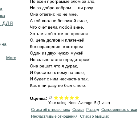
По всей программе злом за зло,
Но за добро добром — ни разу.
ка
Она ответит, но не мне,
ика
А той вполне безликой силе,
 для
Что счёт вела любой вине,
Хоть мы об этом не просили.
и
О, цепь долгов и платежей,
ина
Коловращение, в котором
Один из двух чужих мужей
More
Невольно станет кредитором!
Она решит, что я дурак,
И бросится к нему на шею,
И будет с ним несчастна так,
Как я ни разу не был с нею.
Оценка:
Your rating:
None
Average:
5
(
1
vote)
Стихи об отношениях
Семья
Развод
Современные стихи
Несчастливые отношения
Стихи о бывших