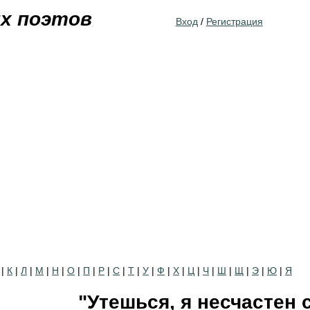
Jump to navigation
их поэтов
Вход
/
Регистрация
|
К
|
Л
|
М
|
Н
|
О
|
П
|
Р
|
С
|
Т
|
У
|
Ф
|
Х
|
Ц
|
Ч
|
Ш
|
Щ
|
Э
|
Ю
|
Я
"Утешься, я несчастен с