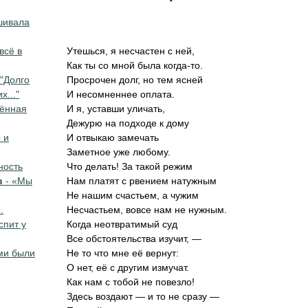
шивала
всё в
Утешься, я несчастен с ней,
Как ты со мной была когда-то.
 "Долго
Просрочен долг, но тем ясней
..."
И несомненнее оплата.
ённая
И я, уставши уличать,
Дежурю на подходе к дому
 и
И отвыкаю замечать
Заметное уже любому.
ность
Что делать! За такой режим
в
- «Мы
Нам платят с рвением натужным
Не нашим счастьем, а чужим
.
Несчастьем, вовсе нам не нужным.
спит у
Когда неотвратимый суд
Все обстоятельства изучит, —
ми были
Не то что мне её вернут:
О нет, её с другим измучат.
Как нам с тобой не повезло!
Здесь воздают — и то не сразу —