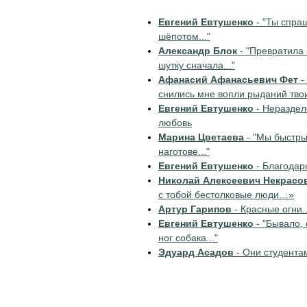
Евгений Евтушенко
- "Ты спра
шёпотом..."
Александр Блок
- "Превратила 
шутку сначала..."
Афанасий Афанасьевич Фет
-
снились мне вопли рыданий твоих
Евгений Евтушенко
- Нераздел
любовь
Марина Цветаева
- "Мы быстры
наготове..."
Евгений Евтушенко
- Благодар
Николай Алексеевич Некрасо
с тобой бестолковые люди…»
Артур Гарипов
- Красные огни..
Евгений Евтушенко
- "Бывало, 
ног собака..."
Эдуард Асадов
- Они студента