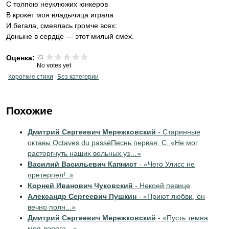
С толпою неуклюжих юнкеров
В крокет моя владычица играла
И бегала, смеялась громче всех:
Доныне в сердце — этот милый смех.
Оценка:
No votes yet
Короткие стихи
Без категории
Похожие
Дмитрий Сергеевич Мережковский
- Старинные
октавы Octaves du passéПеснь первая. С. «Не мог
расторгнуть наших вольных уз…»
Василий Васильевич Капнист
- «Чего Улисс не
претерпел!..»
Корней Иванович Чуковский
- Некоей певице
Александр Сергеевич Пушкин
- «Приют любви, он
вечно полн...»
Дмитрий Сергеевич Мережковский
- «Пусть темна
моя дорога…»