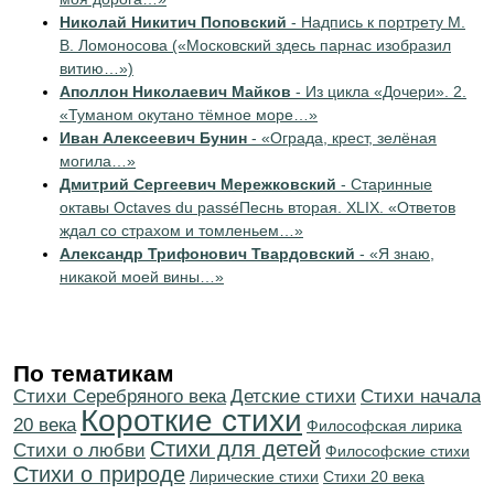
Николай Никитич Поповский
- Надпись к портрету М.
В. Ломоносова («Московский здесь парнас изобразил
витию…»)
Аполлон Николаевич Майков
- Из цикла «Дочери». 2.
«Туманом окутано тёмное море…»
Иван Алексеевич Бунин
- «Ограда, крест, зелёная
могила…»
Дмитрий Сергеевич Мережковский
- Старинные
октавы Octaves du passéПеснь вторая. XLIX. «Ответов
ждал со страхом и томленьем…»
Александр Трифонович Твардовский
- «Я знаю,
никакой моей вины…»
По тематикам
Cтихи Серебряного века
Детские стихи
Cтихи начала
Короткие стихи
20 века
Философская лирика
Стихи для детей
Стихи о любви
Философские стихи
Стихи о природе
Лирические стихи
Стихи 20 века