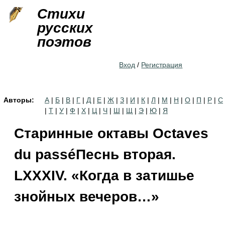
Jump to navigation
Стихи
русских
поэтов
Вход
/
Регистрация
Авторы:
А
|
Б
|
В
|
Г
|
Д
|
Е
|
Ж
|
З
|
И
|
К
|
Л
|
М
|
Н
|
О
|
П
|
Р
|
С
|
Т
|
У
|
Ф
|
Х
|
Ц
|
Ч
|
Ш
|
Щ
|
Э
|
Ю
|
Я
Старинные октавы Octaves
du passéПеснь вторая.
LXXXIV. «Когда в затишье
знойных вечеров…»