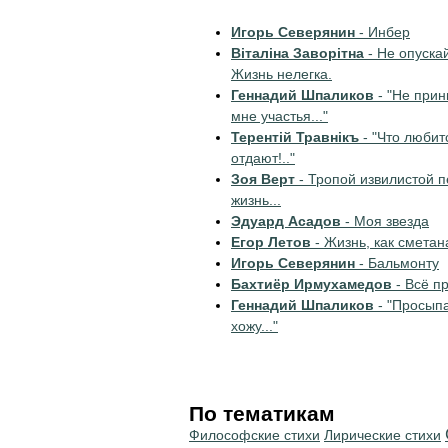
Игорь Северянин
- Инбер
Віталіна Заворітна
- Не опускай
Жизнь нелегка.
Геннадий Шпаликов
- "Не прин
мне участья..."
Терентiй Травнiкъ
- "Что любит
отдают!.."
Зоя Верт
- Тропой извилистой 
жизнь...
Эдуард Асадов
- Моя звезда
Егор Летов
- Жизнь, как сметан
Игорь Северянин
- Бальмонту
Бахтиёр Ирмухамедов
- Всё п
Геннадий Шпаликов
- "Просып
хожу..."
По тематикам
Философские стихи
Лирические стихи