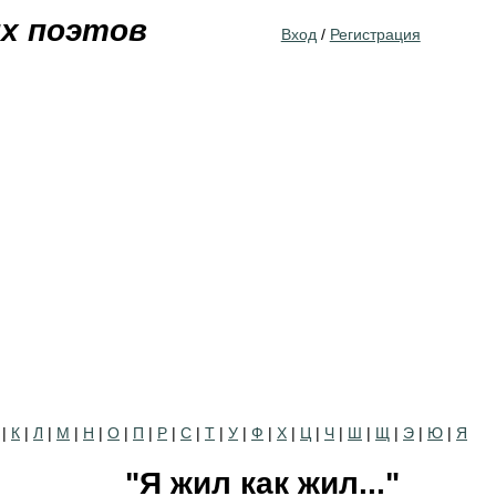
Jump to navigation
их поэтов
Вход
/
Регистрация
|
К
|
Л
|
М
|
Н
|
О
|
П
|
Р
|
С
|
Т
|
У
|
Ф
|
Х
|
Ц
|
Ч
|
Ш
|
Щ
|
Э
|
Ю
|
Я
"Я жил как жил..."