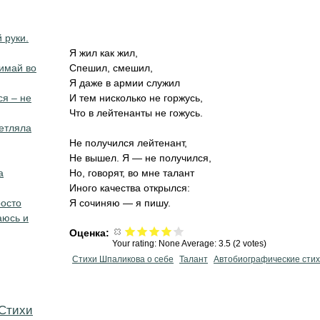
 руки.
Я жил как жил,
имай во
Спешил, смешил,
Я даже в армии служил
ся – не
И тем нисколько не горжусь,
Что в лейтенанты не гожусь.
петляла
Не получился лейтенант,
Не вышел. Я — не получился,
а
Но, говорят, во мне талант
Иного качества открылся:
росто
Я сочиняю — я пишу.
аюсь и
Оценка:
Your rating:
None
Average:
3.5
(
2
votes)
Стихи Шпаликова о себе
Талант
Автобиографические сти
Cтихи