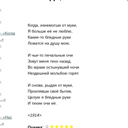
-
-
Когда, изнемогши от муки,
Я больше её не люблю,
- «Когда
Какие-то бледные руки
…»
Ложатся на душу мою.
-
И чьи-то печальные очи
-
Зовут меня тихо назад,
Во мраке остынувшей ночи
-
Нездешней мольбою горят.
-
И снова, рыдая от муки,
Проклявши своё бытие,
-
Целую я бледные руки
й…»
И тихие очи её.
-
<1914>
- «Нас
…»
Оценка: