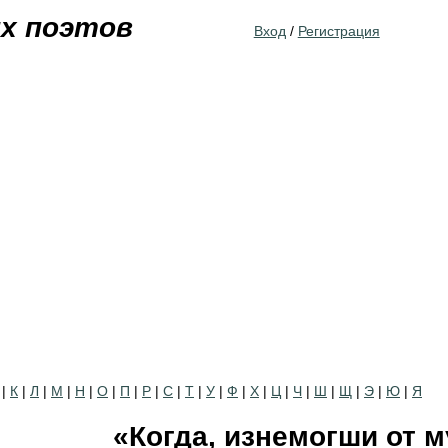
Jump to navigation
их поэтов
Вход
/
Регистрация
|
К
|
Л
|
М
|
Н
|
О
|
П
|
Р
|
С
|
Т
|
У
|
Ф
|
Х
|
Ц
|
Ч
|
Ш
|
Щ
|
Э
|
Ю
|
Я
«Когда, изнемогши от 