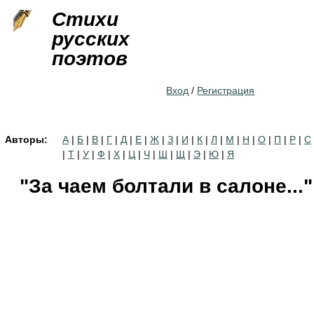
Jump to navigation
Стихи
русских
поэтов
Вход
/
Регистрация
Авторы:
А
|
Б
|
В
|
Г
|
Д
|
Е
|
Ж
|
З
|
И
|
К
|
Л
|
М
|
Н
|
О
|
П
|
Р
|
С
|
Т
|
У
|
Ф
|
Х
|
Ц
|
Ч
|
Ш
|
Щ
|
Э
|
Ю
|
Я
"За чаем болтали в салоне..."