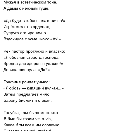
Мужья в эстетическом тоне,
А дамы с нежным туше.
«Да будет любовь платонична!» —
Изрёк скелет в орденах,
Супруга его иронично
Вздохнула с усмешкою: «Ах!»
Рёк пастор протяжно и властно:
«Любовная страсть, господа,
Вредна для здоровья ужасно!»
Девица шепнула: «Да?»
Графиня роняет уныло:
«Любовь — кипящий вулкан...»
Затем предлагает мило
Барону бисквит и стакан.
Голубка, там было местечко —
Я был бы твоим vis-a-vis, —
Какое б ты всем им словечко