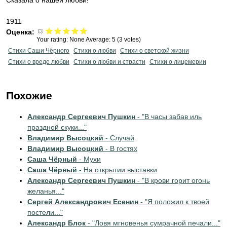
Сказала о нашей любви!
1911
Оценка:
Your rating:
None
Average:
5
(
3
votes)
Стихи Саши Чёрного
Стихи о любви
Стихи о светской жизни
Стихи о вреде любви
Стихи о любви и страсти
Стихи о лицемерии
Похожие
Александр Сергеевич Пушкин
- "В часы забав иль
праздной скуки..."
Владимир Высоцкий
- Случай
Владимир Высоцкий
- В гостях
Саша Чёрный
- Мухи
Саша Чёрный
- На открытии выставки
Александр Сергеевич Пушкин
- "В крови горит огонь
желанья..."
Сергей Александрович Есенин
- "Я положил к твоей
постели..."
Александр Блок
- "Ловя мгновенья сумрачной печали..."