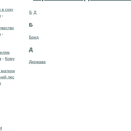
в соку
Б
Д
н
-
Б
жество
н
-
Бред
Д
телям
в
-
Кому
Держава
 матери
ний лес
е
и