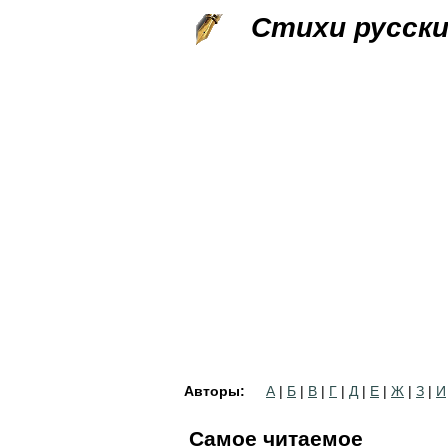
Стихи русск
Авторы:
А
|
Б
|
В
|
Г
|
Д
|
Е
|
Ж
|
З
|
И
Самое читаемое