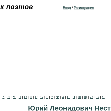
Jump to navigation
их поэтов
Вход
/
Регистрация
|
К
|
Л
|
М
|
Н
|
О
|
П
|
Р
|
С
|
Т
|
У
|
Ф
|
Х
|
Ц
|
Ч
|
Ш
|
Щ
|
Э
|
Ю
|
Я
Юрий Леонидович Нест