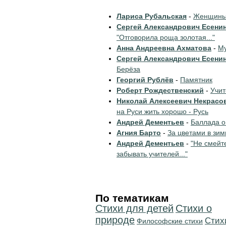
Лариса Рубальская
-
Женщины 
Сергей Александрович Есени
"Отговорила роща золотая..."
Анна Андреевна Ахматова
-
Му
Сергей Александрович Есени
Берёза
Георгий Рублёв
-
Памятник
Роберт Рождественский
-
Учи
Николай Алексеевич Некрасо
на Руси жить хорошо - Русь
Андрей Дементьев
-
Баллада о
Агния Барто
-
За цветами в зим
Андрей Дементьев
-
"Не смейт
забывать учителей..."
По тематикам
Стихи для детей
Стихи о
природе
Cтих
Философские стихи