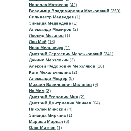
Новелла Матвеева
(42)
Владимир Владимирович Маяковский
(260)
Сильвестр Медведев
(1)
Зинаида Медведева
(1)
Александр Межиров
(2)
Леонид Мезинов
(1)
Лев Мей
(16)
Иван Мельничук
(1)
Дмитрий Сергеевич Мережковский
(241)
Даниил Мерзликин
(2)
Алексей Фёдорович Мерзляков
(10)
Катя Мехальчишина
(2)
Александр Мецгер
(5)
Михаил Васильевич Милонов
(9)
Ия Мим
(3)
Дмитрий Егорович Мин
(2)
Дмитрий Дмитриевич Минаев
(64)
Николай Минский
(4)
Зинаида Миркина
(1)
Мариша Мирная
(6)
Олег Митяев
(1)