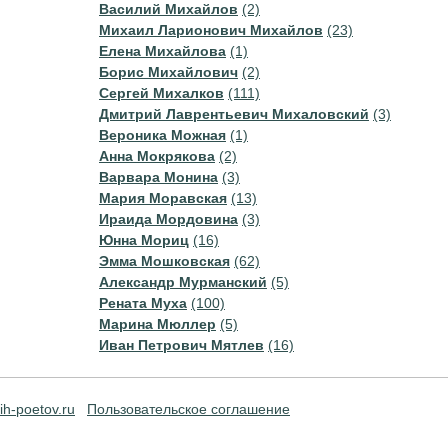
Василий Михайлов
(2)
Михаил Ларионович Михайлов
(23)
Елена Михайлова
(1)
Борис Михайлович
(2)
Сергей Михалков
(111)
Дмитрий Лаврентьевич Михаловский
(3)
Вероника Можная
(1)
Анна Мокрякова
(2)
Варвара Монина
(3)
Мария Моравская
(13)
Ираида Мордовина
(3)
Юнна Мориц
(16)
Эмма Мошковская
(62)
Александр Мурманский
(5)
Рената Муха
(100)
Марина Мюллер
(5)
Иван Петрович Мятлев
(16)
ih-poetov.ru
Пользовательское соглашение