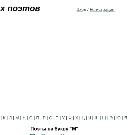
Jump to navigation
их поэтов
Вход
/
Регистрация
|
К
|
Л
|
М
|
Н
|
О
|
П
|
Р
|
С
|
Т
|
У
|
Ф
|
Х
|
Ц
|
Ч
|
Ш
|
Щ
|
Э
|
Ю
|
Я
Поэты на букву "М"