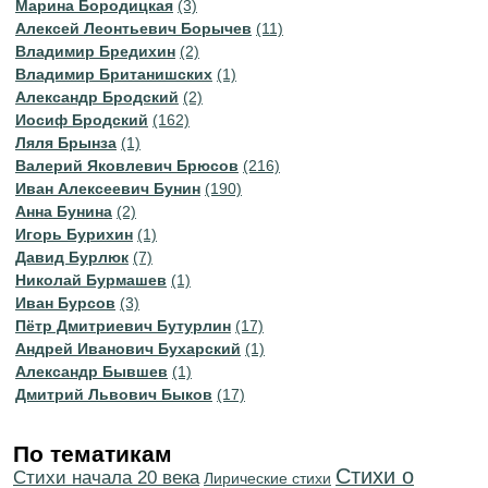
Марина Бородицкая
(3)
Алексей Леонтьевич Борычев
(11)
Владимир Бредихин
(2)
Владимир Британишских
(1)
Александр Бродский
(2)
Иосиф Бродский
(162)
Ляля Брынза
(1)
Валерий Яковлевич Брюсов
(216)
Иван Алексеевич Бунин
(190)
Анна Бунина
(2)
Игорь Бурихин
(1)
Давид Бурлюк
(7)
Николай Бурмашев
(1)
Иван Бурсов
(3)
Пётр Дмитриевич Бутурлин
(17)
Андрей Иванович Бухарский
(1)
Александр Бывшев
(1)
Дмитрий Львович Быков
(17)
По тематикам
Стихи о
Cтихи начала 20 века
Лирические стихи