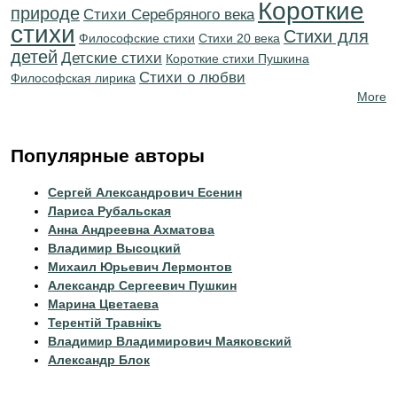
Короткие
природе
Cтихи Серебряного века
стихи
Стихи для
Философские стихи
Стихи 20 века
детей
Детские стихи
Короткие стихи Пушкина
Стихи о любви
Философская лирика
More
Популярные авторы
Сергей Александрович Есенин
Лариса Рубальская
Анна Андреевна Ахматова
Владимир Высоцкий
Михаил Юрьевич Лермонтов
Александр Сергеевич Пушкин
Марина Цветаева
Терентiй Травнiкъ
Владимир Владимирович Маяковский
Александр Блок