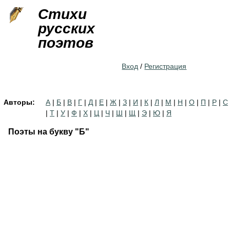
Jump to navigation
Стихи
русских
поэтов
Вход
/
Регистрация
Авторы:
А
|
Б
|
В
|
Г
|
Д
|
Е
|
Ж
|
З
|
И
|
К
|
Л
|
М
|
Н
|
О
|
П
|
Р
|
С
|
Т
|
У
|
Ф
|
Х
|
Ц
|
Ч
|
Ш
|
Щ
|
Э
|
Ю
|
Я
Поэты на букву "Б"