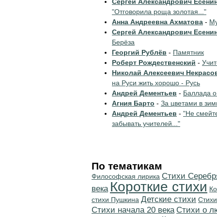
Сергей Александрович Есени
"Отговорила роща золотая..."
Анна Андреевна Ахматова
-
Му
Сергей Александрович Есени
Берёза
Георгий Рублёв
-
Памятник
Роберт Рождественский
-
Учи
Николай Алексеевич Некрасо
на Руси жить хорошо - Русь
Андрей Дементьев
-
Баллада о
Агния Барто
-
За цветами в зим
Андрей Дементьев
-
"Не смейт
забывать учителей..."
По тематикам
Cтихи Серебр
Философская лирика
Короткие стихи
века
Ко
Детские стихи
стихи Пушкина
Стихи
Cтихи начала 20 века
Стихи о л