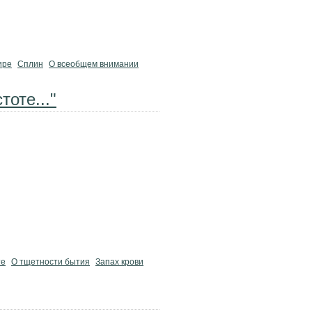
ире
Сплин
О всеобщем внимании
оте..."
те
О тщетности бытия
Запах крови