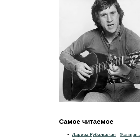
Самое читаемое
Лариса Рубальская
-
Женщины 