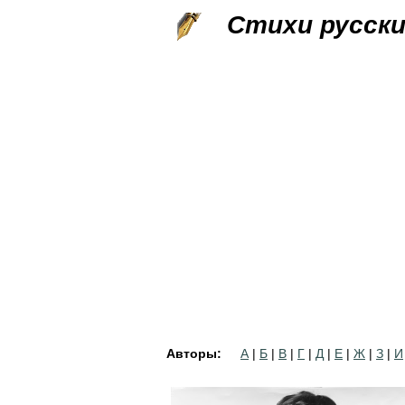
Стихи русск
Авторы:
А
|
Б
|
В
|
Г
|
Д
|
Е
|
Ж
|
З
|
И