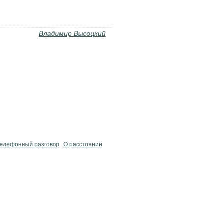
Владимир Высоцкий
елефонный разговор
О расстоянии