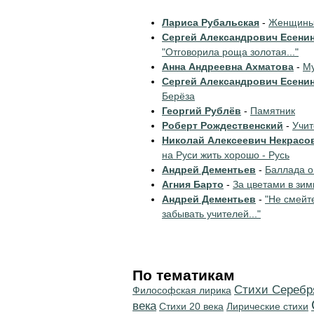
Лариса Рубальская
-
Женщины 
Сергей Александрович Есени
"Отговорила роща золотая..."
Анна Андреевна Ахматова
-
Му
Сергей Александрович Есени
Берёза
Георгий Рублёв
-
Памятник
Роберт Рождественский
-
Учи
Николай Алексеевич Некрасо
на Руси жить хорошо - Русь
Андрей Дементьев
-
Баллада о
Агния Барто
-
За цветами в зим
Андрей Дементьев
-
"Не смейт
забывать учителей..."
По тематикам
Cтихи Серебр
Философская лирика
века
Стихи 20 века
Лирические стихи