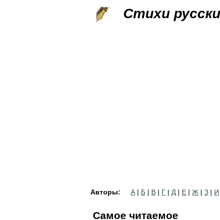
Стихи русск
Авторы:
А
|
Б
|
В
|
Г
|
Д
|
Е
|
Ж
|
З
|
И
Самое читаемое