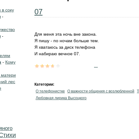
в соку
07
н
-
жество
Для меня эта ночь вне закона.
н
-
Я пишу - по ночам больше тем.
Я хватаюсь за диск телефона
И набираю вечное 07.
телям
в
-
Кому
...
 матери
ний лес
Категории:
е
О телефонистке
О важности общения с возлюбленной
Т
Любовная лирика Высоцкого
яного
Стихи