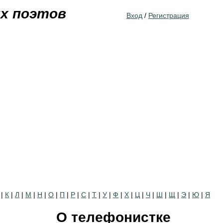
Jump to navigation
их поэтов
Вход
/
Регистрация
|
К
|
Л
|
М
|
Н
|
О
|
П
|
Р
|
С
|
Т
|
У
|
Ф
|
Х
|
Ц
|
Ч
|
Ш
|
Щ
|
Э
|
Ю
|
Я
О телефонистке