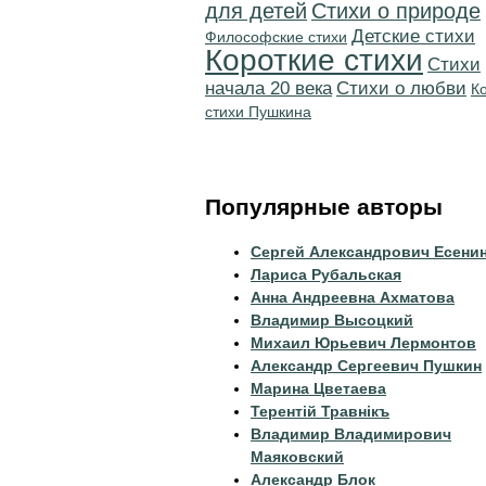
для детей
Стихи о природе
Детские стихи
Философские стихи
Короткие стихи
Cтихи
начала 20 века
Стихи о любви
К
стихи Пушкина
Популярные авторы
Сергей Александрович Есени
Лариса Рубальская
Анна Андреевна Ахматова
Владимир Высоцкий
Михаил Юрьевич Лермонтов
Александр Сергеевич Пушкин
Марина Цветаева
Терентiй Травнiкъ
Владимир Владимирович
Маяковский
Александр Блок