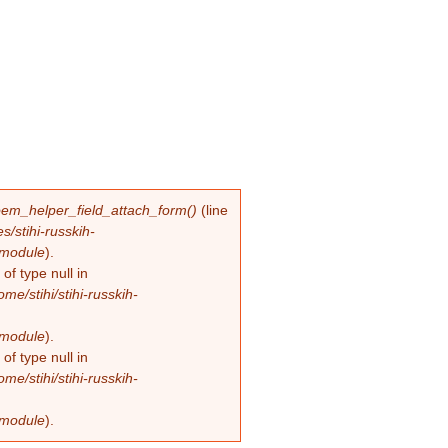
em_helper_field_attach_form()
(line
es/stihi-russkih-
.module
).
of type null in
ome/stihi/stihi-russkih-
.module
).
of type null in
ome/stihi/stihi-russkih-
.module
).