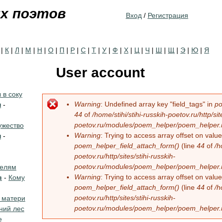
Jump to navigation
их поэтов
Вход
/
Регистрация
|
К
|
Л
|
М
|
Н
|
О
|
П
|
Р
|
С
|
Т
|
У
|
Ф
|
Х
|
Ц
|
Ч
|
Ш
|
Щ
|
Э
|
Ю
|
Я
User account
в соку
Warning
: Undefined array key "field_tags" in
po
н
-
Error message
44
of
/home/stihi/stihi-russkih-poetov.ru/http/sit
poetov.ru/modules/poem_helper/poem_helper
жество
Warning
: Trying to access array offset on value 
н
-
poem_helper_field_attach_form()
(line
44
of
/h
poetov.ru/http/sites/stihi-russkih-
poetov.ru/modules/poem_helper/poem_helper
телям
Warning
: Trying to access array offset on value 
в
-
Кому
poem_helper_field_attach_form()
(line
44
of
/h
poetov.ru/http/sites/stihi-russkih-
 матери
poetov.ru/modules/poem_helper/poem_helper
ний лес
е