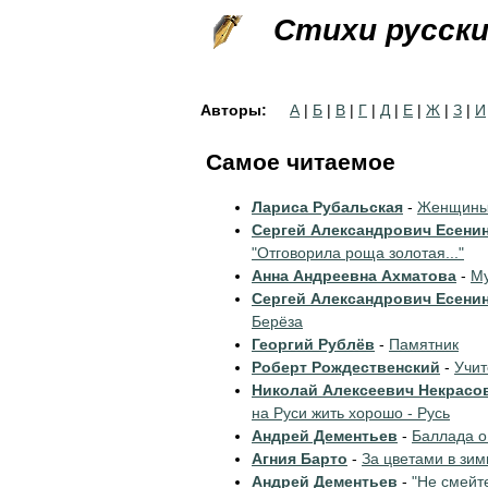
Стихи русск
Авторы:
А
|
Б
|
В
|
Г
|
Д
|
Е
|
Ж
|
З
|
И
Самое читаемое
Лариса Рубальская
-
Женщины 
Сергей Александрович Есени
"Отговорила роща золотая..."
Анна Андреевна Ахматова
-
Му
Сергей Александрович Есени
Берёза
Георгий Рублёв
-
Памятник
Роберт Рождественский
-
Учи
Николай Алексеевич Некрасо
на Руси жить хорошо - Русь
Андрей Дементьев
-
Баллада о
Агния Барто
-
За цветами в зим
Андрей Дементьев
-
"Не смейт