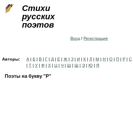
Jump to navigation
Стихи
русских
поэтов
Вход
/
Регистрация
Авторы:
А
|
Б
|
В
|
Г
|
Д
|
Е
|
Ж
|
З
|
И
|
К
|
Л
|
М
|
Н
|
О
|
П
|
Р
|
С
|
Т
|
У
|
Ф
|
Х
|
Ц
|
Ч
|
Ш
|
Щ
|
Э
|
Ю
|
Я
Поэты на букву "Р"