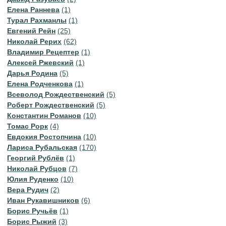
Елена Раннева
(1)
Турал Рахманлы
(1)
Евгений Рейн
(25)
Николай Рерих
(62)
Владимир Рецептер
(1)
Алексей Ржевский
(1)
Дарья Родина
(5)
Елена Родченкова
(1)
Всеволод Рождественский
(5)
Роберт Рождественский
(5)
Константин Романов
(10)
Томас Рорк
(4)
Евдокия Ростопчина
(10)
Лариса Рубальская
(170)
Георгий Рублёв
(1)
Николай Рубцов
(7)
Юлия Руденко
(10)
Вера Рудич
(2)
Иван Рукавишников
(6)
Борис Ручьёв
(1)
Борис Рыжий
(3)