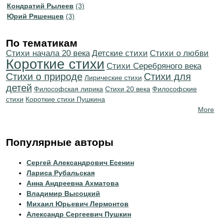
Кондратий Рылеев
(3)
Юрий Ряшенцев
(3)
По тематикам
Cтихи начала 20 века
Детские стихи
Стихи о любви
Короткие стихи
Cтихи Серебряного века
Стихи о природе
Стихи для
Лирические стихи
детей
Философская лирика
Стихи 20 века
Философские
стихи
Короткие стихи Пушкина
More
Популярные авторы
Сергей Александрович Есенин
Лариса Рубальская
Анна Андреевна Ахматова
Владимир Высоцкий
Михаил Юрьевич Лермонтов
Александр Сергеевич Пушкин