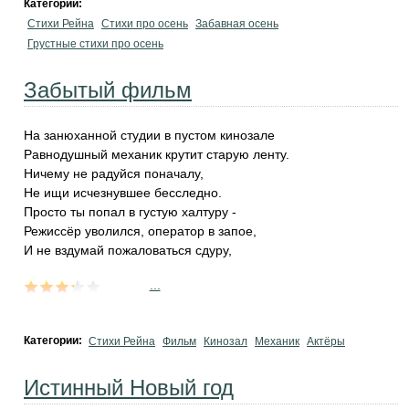
Категории:
Стихи Рейна
Стихи про осень
Забавная осень
Грустные стихи про осень
Забытый фильм
На занюханной студии в пустом кинозале
Равнодушный механик крутит старую ленту.
Ничему не радуйся поначалу,
Не ищи исчезнувшее бесследно.
Просто ты попал в густую халтуру -
Режиссёр уволился, оператор в запое,
И не вздумай пожаловаться сдуру,
...
Категории:
Стихи Рейна
Фильм
Кинозал
Механик
Актёры
Истинный Новый год