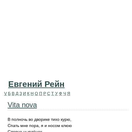
Евгений Рейн
V
Б
В
Д
З
И
К
Н
О
П
Р
С
Т
У
Ф
Ч
Я
Vita nova
В полночь во дворике тихо курю,
Спать мне пора, я и носом клюю
Словно цыплёнок.