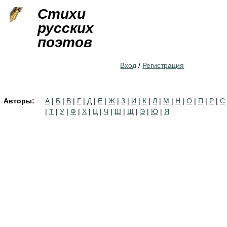
Jump to navigation
Стихи
русских
поэтов
Вход
/
Регистрация
Авторы:
А
|
Б
|
В
|
Г
|
Д
|
Е
|
Ж
|
З
|
И
|
К
|
Л
|
М
|
Н
|
О
|
П
|
Р
|
С
|
Т
|
У
|
Ф
|
Х
|
Ц
|
Ч
|
Ш
|
Щ
|
Э
|
Ю
|
Я