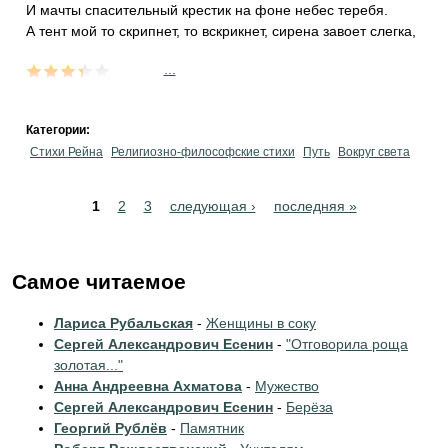
И мачты спасительный крестик на фоне небес теребя.
А тент мой то скрипнет, то вскрикнет, сирена завоет слегка,
...
Категории:
Стихи Рейна
Религиозно-философские стихи
Путь
Вокруг света
Pages
1
2
3
следующая ›
последняя »
Самое читаемое
Лариса Рубальская
-
Женщины в соку
Сергей Александрович Есенин
-
"Отговорила роща
золотая..."
Анна Андреевна Ахматова
-
Мужество
Сергей Александрович Есенин
-
Берёза
Георгий Рублёв
-
Памятник