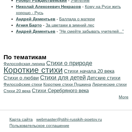
Роберт Рождественский
-
Учителям
Николай Алексеевич Некрасов
-
Кому на Руси жить
хорошо - Русь
Андрей Дементьев
-
Баллада о матери
Агния Барто
-
За цветами в зимний лес
Андрей Дементьев
-
"Не смейте забывать учителей..."
По тематикам
Стихи о природе
Философская лирика
Короткие стихи
Cтихи начала 20 века
Стихи для детей
Стихи о любви
Детские стихи
Философские стихи
Короткие стихи Пушкина
Лирические стихи
Cтихи Серебряного века
Стихи 20 века
More
Карта сайта
webmaster@stihi-russkih-poetov.ru
Пользовательское соглашение