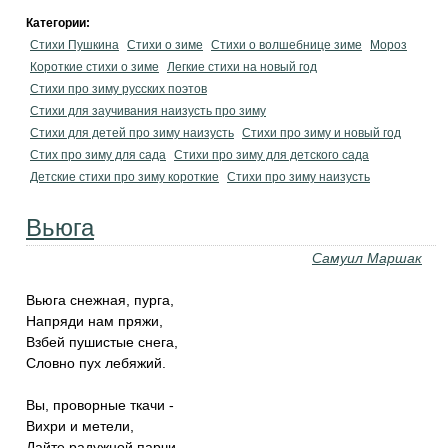
Категории:
Стихи Пушкина
Стихи о зиме
Стихи о волшебнице зиме
Мороз
Короткие стихи о зиме
Легкие стихи на новый год
Стихи про зиму русских поэтов
Стихи для заучивания наизусть про зиму
Стихи для детей про зиму наизусть
Стихи про зиму и новый год
Стих про зиму для сада
Стихи про зиму для детского сада
Детские стихи про зиму короткие
Стихи про зиму наизусть
Вьюга
Самуил Маршак
Вьюга снежная, пурга,
Напряди нам пряжи,
Взбей пушистые снега,
Словно пух лебяжий.
Вы, проворные ткачи -
Вихри и метели,
Дайте радужной парчи