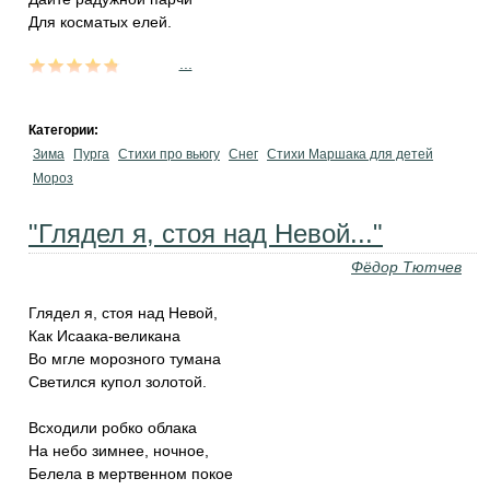
Для косматых елей.
...
Категории:
Зима
Пурга
Стихи про вьюгу
Снег
Стихи Маршака для детей
Мороз
"Глядел я, стоя над Невой..."
Фёдор Тютчев
Глядел я, стоя над Невой,
Как Исаака-великана
Во мгле морозного тумана
Светился купол золотой.
Всходили робко облака
На небо зимнее, ночное,
Белела в мертвенном покое