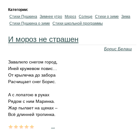
Категории:
Стихи Пушкина
Зимнее утро
Мороз
Солнце
Стихи о зиме
Зима
Стихи Пушкина о зиме
Стихи школьной программы
И мороз не страшен
Борис Белаш
Завалило снегом город,
Иней кружевом повис…
От крылечка до забора
Расчищает снег Борис.
А с лопатою в руках
Рядом с ним Маринка.
Жар пылает на щеках –
Всё длинней тропинка.
...