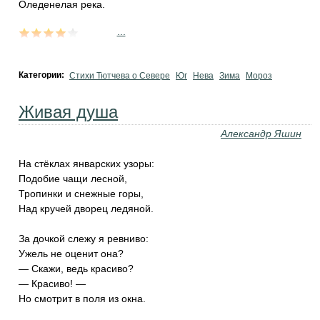
Оледенелая река.
...
Категории:
Стихи Тютчева о Севере
Юг
Нева
Зима
Мороз
Живая душа
Александр Яшин
На стёклах январских узоры:
Подобие чащи лесной,
Тропинки и снежные горы,
Над кручей дворец ледяной.
За дочкой слежу я ревниво:
Ужель не оценит она?
— Скажи, ведь красиво?
— Красиво! —
Но смотрит в поля из окна.