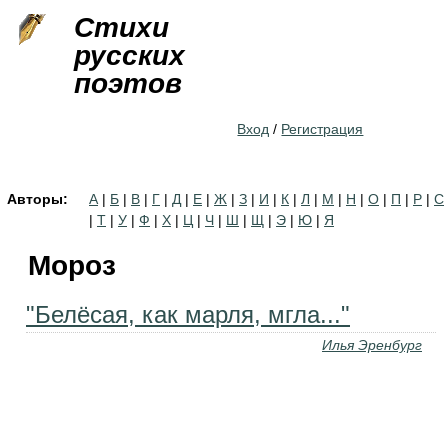
Jump to navigation
Стихи
русских
поэтов
Вход
/
Регистрация
Авторы:
А
|
Б
|
В
|
Г
|
Д
|
Е
|
Ж
|
З
|
И
|
К
|
Л
|
М
|
Н
|
О
|
П
|
Р
|
С
|
Т
|
У
|
Ф
|
Х
|
Ц
|
Ч
|
Ш
|
Щ
|
Э
|
Ю
|
Я
Мороз
"Белёсая, как марля, мгла..."
Илья Эренбург