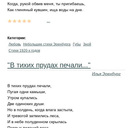
Когда, рукой обвив меня, ты пригибаешь,
Как глиняный кувшин, ища воды на дне.
...
Категории:
Любовь
Небольшие стихи Эренбурга
Губы
Зной
Стихи 1920-х годов
"В тихих прудах печали..."
Илья Эренбург
В тихих прудах печали,
Пугая одни камыши,
Утром купались
Две одиноких души.
Но в полдень, когда влага застыла,
И тревогой затмились леса,
И в небе полуденном скрылась
Первых видений роса,