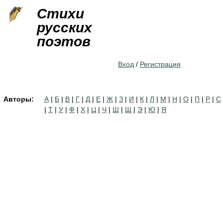
Jump to navigation
Стихи
русских
поэтов
Вход
/
Регистрация
Авторы:
А
|
Б
|
В
|
Г
|
Д
|
Е
|
Ж
|
З
|
И
|
К
|
Л
|
М
|
Н
|
О
|
П
|
Р
|
С
|
Т
|
У
|
Ф
|
Х
|
Ц
|
Ч
|
Ш
|
Щ
|
Э
|
Ю
|
Я