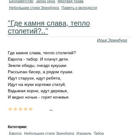
Беспамятство
Запах сена
Мёртвая трава
Небольшие стихи Эренбурга
Память о молодости
"Где камня слава, тепло
столетий?.."
Илья Эренбург
Где камня слава, тепло столетий?
Европа - табор. И плачут дети.
Земли обиды, гнездо кукушки.
Рассыпан бисер, а рядом пушки.
Идут старухи, идут ребята,
Идут на муки кортежи статуй,
Вздымая корни, идут деревья,
И видно ночью - горят кочевья.
...
Категории:
Европа
Небольшие стихи Эренбурга
Израиль
Табор