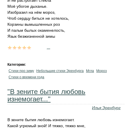
И не растрогает стекла
Моё убогое дыханье.
Изобразил на нём мороз,
Чтоб сердцу биться не хотелось,
Корзины вымышленных роз
И пальм былых окаменелость,
Язык безжизненной зимы
...
Категории:
Стихи про зиму
Небольшие стихи Эренбурга
Мгла
Мороз
Стихи о времени года
"В зените бытия любовь
изнемогает..."
Илья Эренбург
В зените бытия любовь изнемогает.
Какой угрюмый зной! И тяжко, тяжко мне,