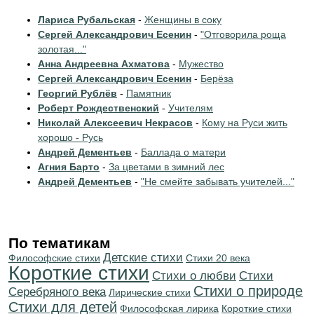
Лариса Рубальская
-
Женщины в соку
Сергей Александрович Есенин
-
"Отговорила роща
золотая..."
Анна Андреевна Ахматова
-
Мужество
Сергей Александрович Есенин
-
Берёза
Георгий Рублёв
-
Памятник
Роберт Рождественский
-
Учителям
Николай Алексеевич Некрасов
-
Кому на Руси жить
хорошо - Русь
Андрей Дементьев
-
Баллада о матери
Агния Барто
-
За цветами в зимний лес
Андрей Дементьев
-
"Не смейте забывать учителей..."
По тематикам
Детские стихи
Философские стихи
Стихи 20 века
Короткие стихи
Стихи о любви
Cтихи
Стихи о природе
Серебряного века
Лирические стихи
Стихи для детей
Философская лирика
Короткие стихи