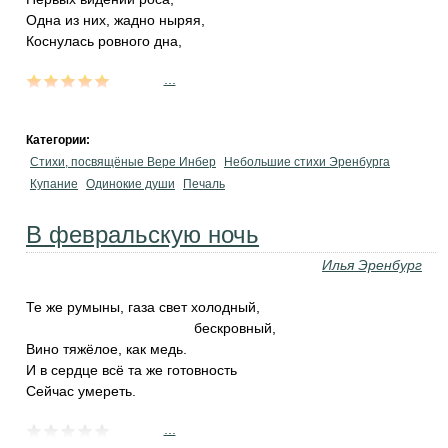
Одна из них, жадно ныряя,
Коснулась ровного дна,
...
Категории:
Стихи, посвящёные Вере Инбер
Небольшие стихи Эренбурга
Купание
Одинокие души
Печаль
В февральскую ночь
Илья Эренбург
Те же румыны, газа свет холодный,
бескровный,
Вино тяжёлое, как медь.
И в сердце всё та же готовность
Сейчас умереть.
...