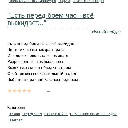
Небольшие стихи Эренбурга
Паруса
Стихи 1930-х годов
"Есть перед боем час - всё
выжидает..."
Илья Эренбург
Есть перед боем час - всё выжидает:
Винтовки, кочки, мокрая трава.
И человек невольно вспоминает
Разрозненные, тёмные слова.
Хозяин жизни, он обводит взором
Свой трижды восхитительный надел,
Всё, что вчера ещё казалось вздором,
...
Категории:
Левкои
Перед боем
Стихи о войне
Небольшие стихи Эренбурга
Винтовки