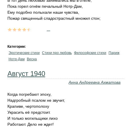
В тот день любовью занимались мы в отеле,
Пока горел огнём печальный Нотр-Дам,
Ему подобно полыхали наши чувства,
Пожар священный сладострастный множил стон;
...
Категории:
Эротические стихи
Стихи про любовь
Философские стихи
Париж
Нотр-Дам
Весна
Август 1940
Анна Андреевна Ахматова
Когда погребают эпоху,
Надгробный псалом не звучит,
Крапиве, чертополоху
Украсить её предстоит.
И только могильщики лихо
Работают. Дело не ждет!