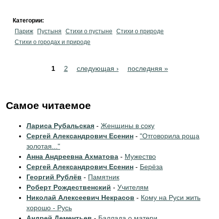
Категории:
Париж
Пустыня
Стихи о пустыне
Стихи о природе
Стихи о городах и природе
Pages
1
2
следующая ›
последняя »
Самое читаемое
Лариса Рубальская
-
Женщины в соку
Сергей Александрович Есенин
-
"Отговорила роща
золотая..."
Анна Андреевна Ахматова
-
Мужество
Сергей Александрович Есенин
-
Берёза
Георгий Рублёв
-
Памятник
Роберт Рождественский
-
Учителям
Николай Алексеевич Некрасов
-
Кому на Руси жить
хорошо - Русь
Андрей Дементьев
-
Баллада о матери