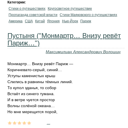
Категории:
Стихи о путешествиях
Кругосветное путешествие
Пропаганда советской власти
Стихи Маяковского о путешкствиях
Америка
США
Китай
Япония
Нью-Йорк
Париж
Пустыня ("Монмартр… Внизу ревёт
Париж…")
Максимилиан Александрович Волошин
Монмартр… Внизу ревёт Париж —
Коричневато-серый, синий…
Уступы каменистых крыш
Слились в равнины тёмных линий.
То купол зданья, то собор
Встаёт из синего тумана.
И в ветре чуется простор
Волны солёной океана…
Но мне мерещится порой,
...