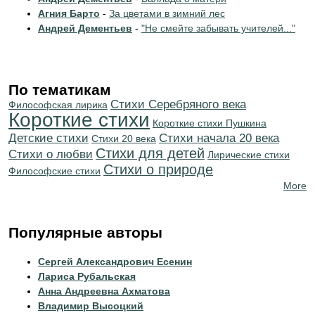
Агния Барто
-
За цветами в зимний лес
Андрей Дементьев
-
"Не смейте забывать учителей..."
По тематикам
Cтихи Серебряного века
Философская лирика
Короткие стихи
Короткие стихи Пушкина
Детские стихи
Cтихи начала 20 века
Стихи 20 века
Стихи для детей
Стихи о любви
Лирические стихи
Стихи о природе
Философские стихи
More
Популярные авторы
Сергей Александрович Есенин
Лариса Рубальская
Анна Андреевна Ахматова
Владимир Высоцкий