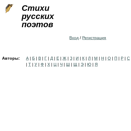
Jump to navigation
Стихи
русских
поэтов
Вход
/
Регистрация
Авторы:
А
|
Б
|
В
|
Г
|
Д
|
Е
|
Ж
|
З
|
И
|
К
|
Л
|
М
|
Н
|
О
|
П
|
Р
|
С
|
Т
|
У
|
Ф
|
Х
|
Ц
|
Ч
|
Ш
|
Щ
|
Э
|
Ю
|
Я