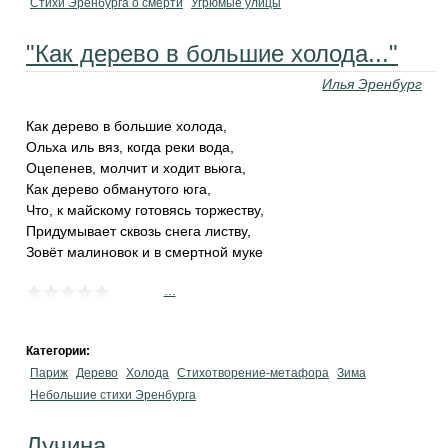
Стихи Эренбурга о смерти
Угрюмые улицы
"Как дерево в большие холода..."
Илья Эренбург
Как дерево в большие холода,
Ольха иль вяз, когда реки вода,
Оцепенев, молчит и ходит вьюга,
Как дерево обманутого юга,
Что, к майскому готовясь торжеству,
Придумывает сквозь снега листву,
Зовёт малиновок и в смертной муке
...
Категории:
Париж
Дерево
Холода
Стихотворение-метафора
Зима
Небольшие стихи Эренбурга
Лучина