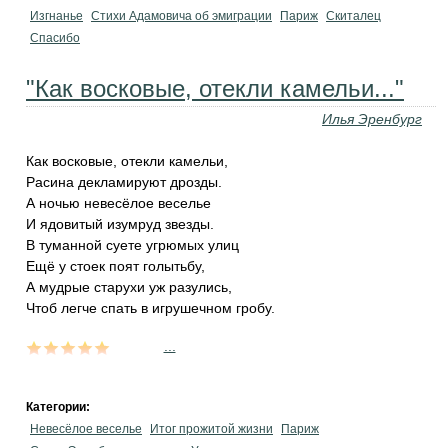
Изгнанье
Стихи Адамовича об эмиграции
Париж
Скиталец
Спасибо
"Как восковые, отекли камельи..."
Илья Эренбург
Как восковые, отекли камельи,
Расина декламируют дрозды.
А ночью невесёлое веселье
И ядовитый изумруд звезды.
В туманной суете угрюмых улиц
Ещё у стоек поят голытьбу,
А мудрые старухи уж разулись,
Чтоб легче спать в игрушечном гробу.
...
Категории:
Невесёлое веселье
Итог прожитой жизни
Париж