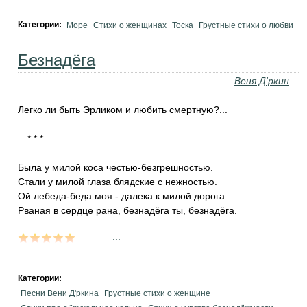
Категории:
Море
Стихи о женщинах
Тоска
Грустные стихи о любви
Безнадёга
Веня Д'ркин
Легко ли быть Эрликом и любить смертную?...
Была у милой коса честью-безгрешностью.
Стали у милой глаза блядские с нежностью.
Ой лебеда-беда моя - далека к милой дорога.
Рваная в сердце рана, безнадёга ты, безнадёга.
...
Категории:
Песни Вени Д'ркина
Грустные стихи о женщине