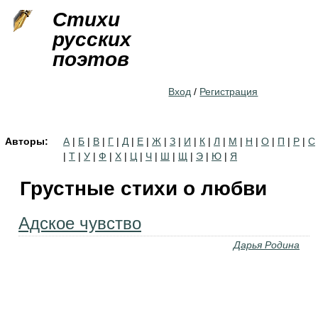
Jump to navigation
Стихи
русских
поэтов
Вход
/
Регистрация
Авторы:
А
|
Б
|
В
|
Г
|
Д
|
Е
|
Ж
|
З
|
И
|
К
|
Л
|
М
|
Н
|
О
|
П
|
Р
|
С
|
Т
|
У
|
Ф
|
Х
|
Ц
|
Ч
|
Ш
|
Щ
|
Э
|
Ю
|
Я
Грустные стихи о любви
Адское чувство
Дарья Родина