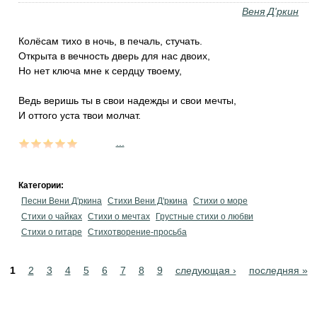
Веня Д'ркин
Колёсам тихо в ночь, в печаль, стучать.
Открыта в вечность дверь для нас двоих,
Но нет ключа мне к сердцу твоему,
Ведь веришь ты в свои надежды и свои мечты,
И оттого уста твои молчат.
...
Категории:
Песни Вени Д'ркина
Стихи Вени Д'ркина
Стихи о море
Стихи о чайках
Стихи о мечтах
Грустные стихи о любви
Стихи о гитаре
Стихотворение-просьба
Pages
1
2
3
4
5
6
7
8
9
следующая ›
последняя »