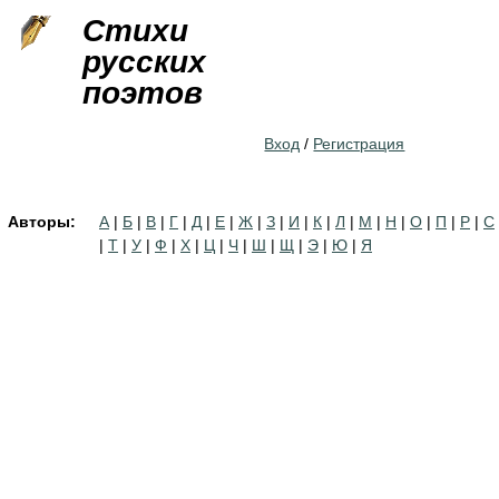
Jump to navigation
Стихи
русских
поэтов
Вход
/
Регистрация
Авторы:
А
|
Б
|
В
|
Г
|
Д
|
Е
|
Ж
|
З
|
И
|
К
|
Л
|
М
|
Н
|
О
|
П
|
Р
|
С
|
Т
|
У
|
Ф
|
Х
|
Ц
|
Ч
|
Ш
|
Щ
|
Э
|
Ю
|
Я