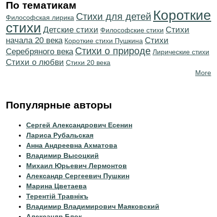
По тематикам
Короткие
Стихи для детей
Философская лирика
стихи
Детские стихи
Cтихи
Философские стихи
начала 20 века
Cтихи
Короткие стихи Пушкина
Стихи о природе
Серебряного века
Лирические стихи
Стихи о любви
Стихи 20 века
More
Популярные авторы
Сергей Александрович Есенин
Лариса Рубальская
Анна Андреевна Ахматова
Владимир Высоцкий
Михаил Юрьевич Лермонтов
Александр Сергеевич Пушкин
Марина Цветаева
Терентiй Травнiкъ
Владимир Владимирович Маяковский
Александр Блок