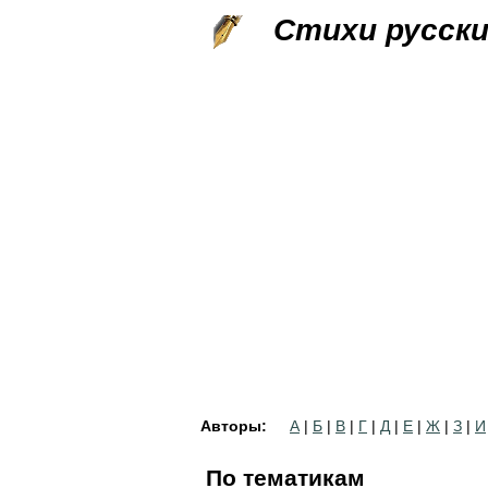
Стихи русск
Авторы:
А
|
Б
|
В
|
Г
|
Д
|
Е
|
Ж
|
З
|
И
По тематикам