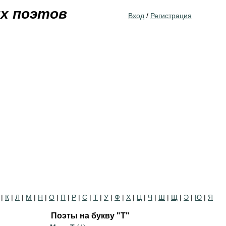
Jump to navigation
их поэтов
Вход
/
Регистрация
|
К
|
Л
|
М
|
Н
|
О
|
П
|
Р
|
С
|
Т
|
У
|
Ф
|
Х
|
Ц
|
Ч
|
Ш
|
Щ
|
Э
|
Ю
|
Я
Поэты на букву "Т"