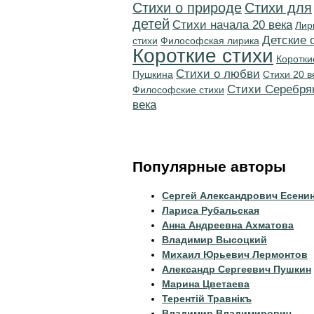
Стихи о природе
Стихи для
детей
Cтихи начала 20 века
Лир
Детские 
стихи
Философская лирика
Короткие стихи
Коротки
Стихи о любви
Пушкина
Стихи 20 в
Cтихи Серебря
Философские стихи
века
Популярные авторы
Сергей Александрович Есени
Лариса Рубальская
Анна Андреевна Ахматова
Владимир Высоцкий
Михаил Юрьевич Лермонтов
Александр Сергеевич Пушкин
Марина Цветаева
Терентiй Травнiкъ
Владимир Владимирович