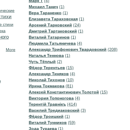
Марк Т
(4)
Михаил Танич
(1)
ические
Вера Тараненко
(1)
стихи
Елизавета Тараховская
(1)
е стихи
Арсений Тарковский
(24)
ека
Дмитрий Тартаковский
(1)
ного
Виталий Татаринов
(1)
Людмила Татьяничева
(4)
Александр Трифонович Твардовский
(208)
More
Наталья Теннова
(1)
Чуть Тёплый
(2)
Фёдор Терентьев
(15)
Александр Тиняков
(4)
Николай Тихонов
(10)
н
Ирина Токмакова
(81)
Алексей Константинович Толстой
(15)
Виктория Топоногова
(4)
Терентiй Травнiкъ
(414)
Василий Тредиаковский
(3)
Фёдор Троицкий
(1)
Виталий Тунников
(59)
Зода Тураева
(1)