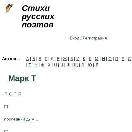
Jump to navigation
Стихи
русских
поэтов
Вход
/
Регистрация
Авторы:
А
|
Б
|
В
|
Г
|
Д
|
Е
|
Ж
|
З
|
И
|
К
|
Л
|
М
|
Н
|
О
|
П
|
Р
|
С
|
Т
|
У
|
Ф
|
Х
|
Ц
|
Ч
|
Ш
|
Щ
|
Э
|
Ю
|
Я
Марк Т
П
С
Т
Я
П
последний дым...
С