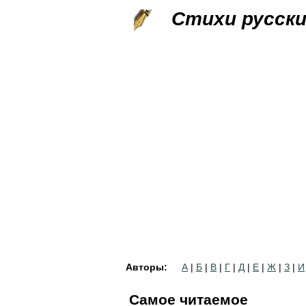
Стихи русск
Авторы:
А
|
Б
|
В
|
Г
|
Д
|
Е
|
Ж
|
З
|
И
Самое читаемое