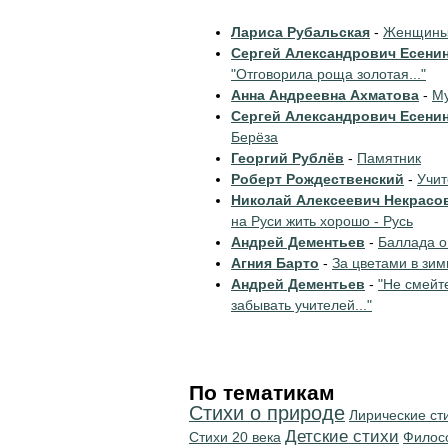
Лариса Рубальская
-
Женщины 
Сергей Александрович Есени
"Отговорила роща золотая..."
Анна Андреевна Ахматова
-
Му
Сергей Александрович Есени
Берёза
Георгий Рублёв
-
Памятник
Роберт Рождественский
-
Учи
Николай Алексеевич Некрасо
на Руси жить хорошо - Русь
Андрей Дементьев
-
Баллада о
Агния Барто
-
За цветами в зим
Андрей Дементьев
-
"Не смейт
забывать учителей..."
По тематикам
Стихи о природе
Лирические ст
Детские стихи
Стихи 20 века
Филос