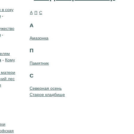
в соку
А
П
С
н
-
А
жество
н
-
Амазонка
П
телям
в
-
Кому
Памятник
 матери
С
ний лес
е
Северная осень
Старое кладбище
ихи
офская