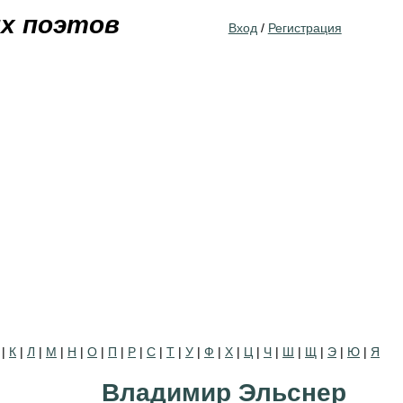
Jump to navigation
их поэтов
Вход
/
Регистрация
|
К
|
Л
|
М
|
Н
|
О
|
П
|
Р
|
С
|
Т
|
У
|
Ф
|
Х
|
Ц
|
Ч
|
Ш
|
Щ
|
Э
|
Ю
|
Я
Владимир Эльснер