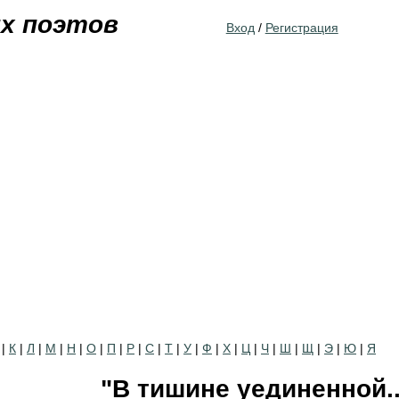
Jump to navigation
их поэтов
Вход
/
Регистрация
|
К
|
Л
|
М
|
Н
|
О
|
П
|
Р
|
С
|
Т
|
У
|
Ф
|
Х
|
Ц
|
Ч
|
Ш
|
Щ
|
Э
|
Ю
|
Я
"В тишине уединенной..