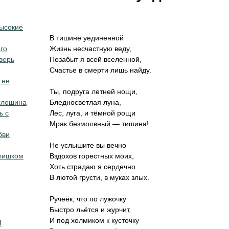
Высокие
В тишине уединенной
го
Жизнь несчастную веду,
верь
Позабыт я всей вселенной,
Счастье в смерти лишь найду.
 не
Ты, подруга летней нощи,
олошина
Бледносветлая луна,
ь с
Лес, луга, и тёмной рощи
Мрак безмолвный — тишина!
бви
Не услышите вы вечно
лишком
Вздохов горестных моих,
Хоть страдаю я сердечно
В лютой грусти, в муках злых.
Ручеёк, что по лужочку
Быстро льётся и журчит,
я
И под холмиком к кусточку