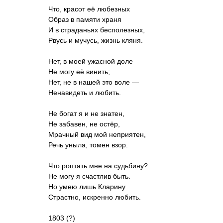
Что, красот её любезных
Образ в памяти храня
И в страданьях бесполезных,
Рвусь и мучусь, жизнь кляня.
Нет, в моей ужасной доле
Не могу её винить;
Нет, не в нашей это воле —
Ненавидеть и любить.
Не богат я и не знатен,
Не забавен, не остёр,
Мрачный вид мой неприятен,
Речь уныла, томен взор.
Что роптать мне на судьбину?
Не могу я счастлив быть.
Но умею лишь Кларину
Страстно, искренно любить.
1803 (?)