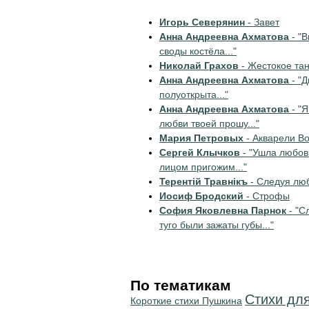
Игорь Северянин
- Завет
Анна Андреевна Ахматова
- "
своды костёла..."
Николай Грахов
- Жестокое тан
Анна Андреевна Ахматова
- "Д
полуоткрыта..."
Анна Андреевна Ахматова
- "Я
любви твоей прошу..."
Мария Петровых
- Акварели В
Сергей Клычков
- "Ушла любов
лицом пригожим..."
Терентiй Травнiкъ
- Следуя лю
Иосиф Бродский
- Строфы
София Яковлевна Парнок
- "С
туго были зажаты губы..."
По тематикам
Стихи дл
Короткие стихи Пушкина