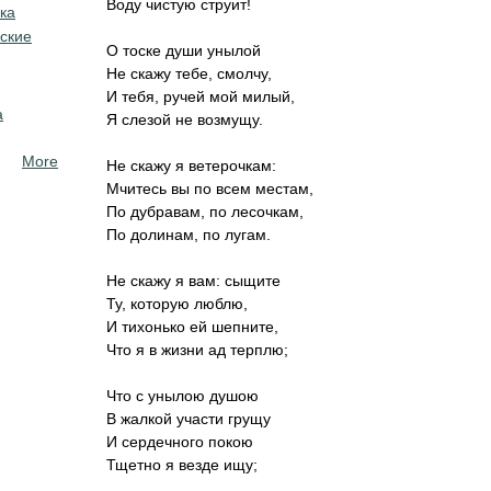
Воду чистую струит!
ка
ские
О тоске души унылой
Не скажу тебе, смолчу,
И тебя, ручей мой милый,
а
Я слезой не возмущу.
More
Не скажу я ветерочкам:
Мчитесь вы по всем местам,
По дубравам, по лесочкам,
По долинам, по лугам.
Не скажу я вам: сыщите
Ту, которую люблю,
И тихонько ей шепните,
Что я в жизни ад терплю;
Что с унылою душою
В жалкой участи грущу
И сердечного покою
Тщетно я везде ищу;