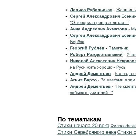
Лариса Рубальская
-
Женщины 
Сергей Александрович Есени
"Отговорила роща золотая..."
Анна Андреевна Ахматова
-
Му
Сергей Александрович Есени
Берёза
Георгий Рублёв
-
Памятник
Роберт Рождественский
-
Учи
Николай Алексеевич Некрасо
на Руси жить хорошо - Русь
Андрей Дементьев
-
Баллада о
Агния Барто
-
За цветами в зим
Андрей Дементьев
-
"Не смейт
забывать учителей..."
По тематикам
Cтихи начала 20 века
Философски
Cтихи Серебряного века
Стихи 