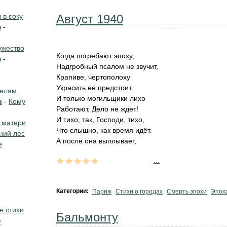
в соку
Август 1940
н
-
жество
Когда погребают эпоху,
н
-
Надгробный псалом не звучит,
Крапиве, чертополоху
Украсить её предстоит.
телям
И только могильщики лихо
в
-
Кому
Работают. Дело не ждет!
И тихо, так, Господи, тихо,
 матери
Что слышно, как время идёт.
ний лес
А после она выплывает,
е
...
Категории:
Париж
Стихи о городах
Смерть эпохи
Эпох
е стихи
Бальмонту
о