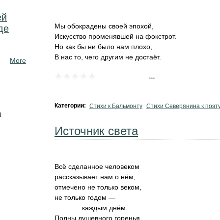
ей
Мы обокрадены своей эпохой,
де
Искусство променявшей на фокстрот.
Но как бы ни было нам плохо,
В нас то, чего другим не достаёт.
More
...
Категории:
Стихи к Бальмонту
Стихи Северянина к поэт
н
Источник света
Всё сделанное человеком
рассказывает нам о нём,
отмечено не только веком,
не только годом —
каждым днём.
Полны душевного горенья,