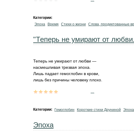
Категории:
Эпоха
Время
Стихи о жизни
Слова, продиктованные в
"Теперь не умирают от любви.
Теперь не умирают от любви —
насмешливая трезвая эпоха.
Лишь падает гемоглобин в крови,
лишь без причины человеку плохо.
...
Категории:
Гемоглобин
Короткие стихи Друниной
Эпоха
Эпоха