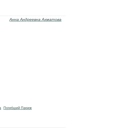
Анна Андреевна Ахматова
а
Погибший Париж