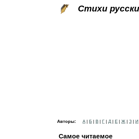
Стихи русск
Авторы:
А
|
Б
|
В
|
Г
|
Д
|
Е
|
Ж
|
З
|
И
Самое читаемое