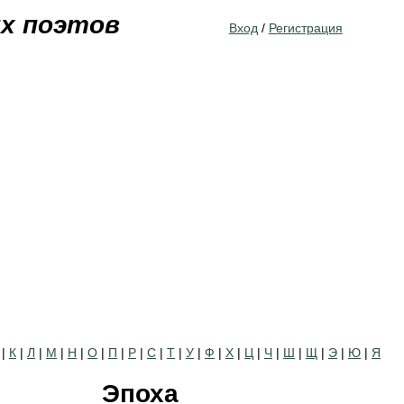
Jump to navigation
их поэтов
Вход
/
Регистрация
|
К
|
Л
|
М
|
Н
|
О
|
П
|
Р
|
С
|
Т
|
У
|
Ф
|
Х
|
Ц
|
Ч
|
Ш
|
Щ
|
Э
|
Ю
|
Я
Эпоха