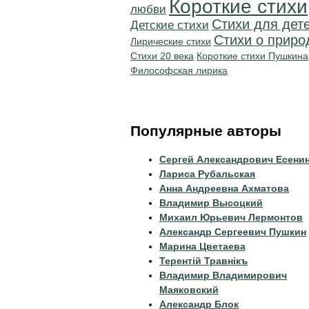
Короткие стихи
любви
Стихи для дет
Детские стихи
Стихи о приро
Лирические стихи
Стихи 20 века
Короткие стихи Пушкина
Философская лирика
Популярные авторы
Сергей Александрович Есени
Лариса Рубальская
Анна Андреевна Ахматова
Владимир Высоцкий
Михаил Юрьевич Лермонтов
Александр Сергеевич Пушкин
Марина Цветаева
Терентiй Травнiкъ
Владимир Владимирович
Маяковский
Александр Блок