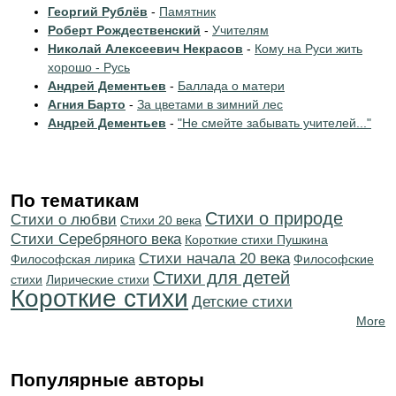
Георгий Рублёв
-
Памятник
Роберт Рождественский
-
Учителям
Николай Алексеевич Некрасов
-
Кому на Руси жить
хорошо - Русь
Андрей Дементьев
-
Баллада о матери
Агния Барто
-
За цветами в зимний лес
Андрей Дементьев
-
"Не смейте забывать учителей..."
По тематикам
Стихи о природе
Стихи о любви
Стихи 20 века
Cтихи Серебряного века
Короткие стихи Пушкина
Cтихи начала 20 века
Философская лирика
Философские
Стихи для детей
стихи
Лирические стихи
Короткие стихи
Детские стихи
More
Популярные авторы