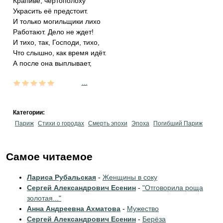
Крапиве, чертополоху
Украсить её предстоит.
И только могильщики лихо
Работают. Дело не ждет!
И тихо, так, Господи, тихо,
Что слышно, как время идёт.
А после она выплывает,
...
Категории:
Париж
Стихи о городах
Смерть эпохи
Эпоха
Погибший Париж
Самое читаемое
Лариса Рубальская
-
Женщины в соку
Сергей Александрович Есенин
-
"Отговорила роща
золотая..."
Анна Андреевна Ахматова
-
Мужество
Сергей Александрович Есенин
-
Берёза