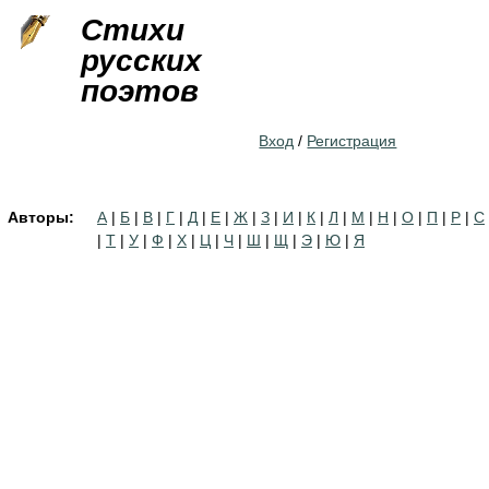
Jump to navigation
Стихи
русских
поэтов
Вход
/
Регистрация
Авторы:
А
|
Б
|
В
|
Г
|
Д
|
Е
|
Ж
|
З
|
И
|
К
|
Л
|
М
|
Н
|
О
|
П
|
Р
|
С
|
Т
|
У
|
Ф
|
Х
|
Ц
|
Ч
|
Ш
|
Щ
|
Э
|
Ю
|
Я