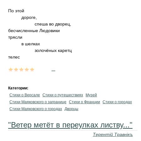
По этой
дороге,
спеша во дворец,
бесчисленные Людовики
трясли
в шелках
золочёных каретц
телес
...
Категории:
Стихи о Версале
Стихи о путешествиях
Музей
Стихи Маяковского о загранице
Стихи о Франции
Стихи о городах
Стихи Маяковского о городах
Дворцы
"Ветер метёт в переулках листву..."
Терентiй Травнiкъ