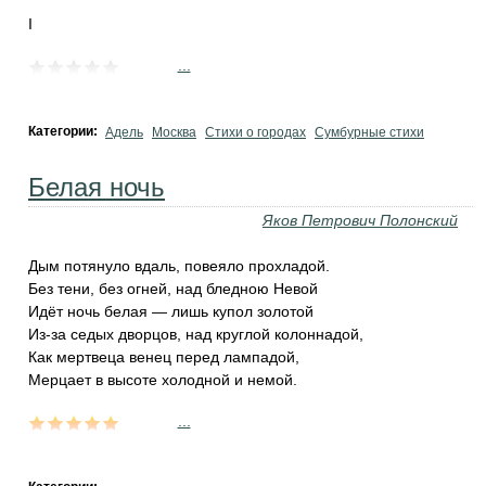
I
...
Категории:
Адель
Москва
Стихи о городах
Сумбурные стихи
Белая ночь
Яков Петрович Полонский
Дым потянуло вдаль, повеяло прохладой.
Без тени, без огней, над бледною Невой
Идёт ночь белая — лишь купол золотой
Из-за седых дворцов, над круглой колоннадой,
Как мертвеца венец перед лампадой,
Мерцает в высоте холодной и немой.
...