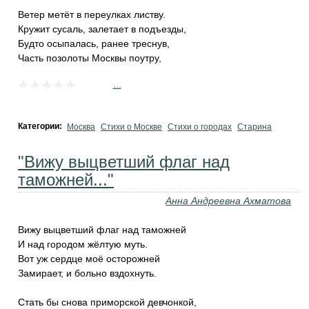
Ветер метёт в переулках листву.
Кружит сусаль, залетает в подъезды,
Будто осыпалась, ранее треснув,
Часть позолоты Москвы поутру,
...
Категории:
Москва
Стихи о Москве
Стихи о городах
Старина
"Вижу выцветший флаг над
таможней..."
Анна Андреевна Ахматова
Вижу выцветший флаг над таможней
И над городом жёлтую муть.
Вот уж сердце моё осторожней
Замирает, и больно вздохнуть.
Стать бы снова приморской девчонкой,