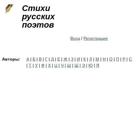
Jump to navigation
Стихи
русских
поэтов
Вход
/
Регистрация
Авторы:
А
|
Б
|
В
|
Г
|
Д
|
Е
|
Ж
|
З
|
И
|
К
|
Л
|
М
|
Н
|
О
|
П
|
Р
|
С
|
Т
|
У
|
Ф
|
Х
|
Ц
|
Ч
|
Ш
|
Щ
|
Э
|
Ю
|
Я