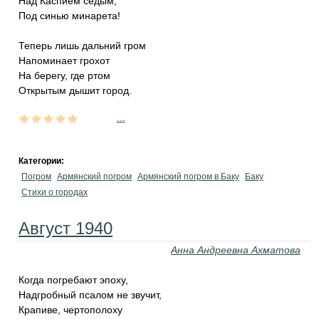
Над Каспием седым,
Под синью минарета!
Теперь лишь дальний гром
Напоминает грохот
На берегу, где ртом
Открытым дышит город.
...
Категории:
Погром
Армянский погром
Армянский погром в Баку
Баку
Стихи о городах
Август 1940
Анна Андреевна Ахматова
Когда погребают эпоху,
Надгробный псалом не звучит,
Крапиве, чертополоху