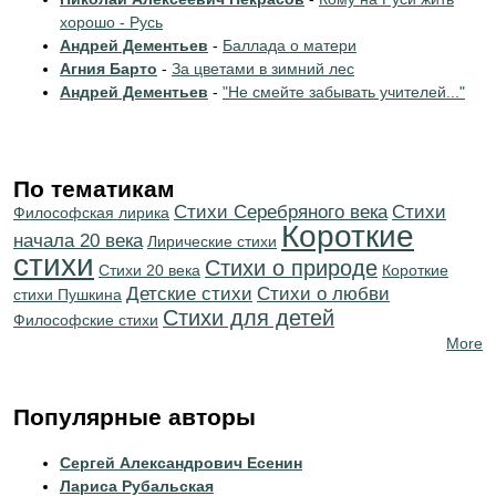
хорошо - Русь
Андрей Дементьев
-
Баллада о матери
Агния Барто
-
За цветами в зимний лес
Андрей Дементьев
-
"Не смейте забывать учителей..."
По тематикам
Cтихи Серебряного века
Cтихи
Философская лирика
Короткие
начала 20 века
Лирические стихи
стихи
Стихи о природе
Стихи 20 века
Короткие
Детские стихи
Стихи о любви
стихи Пушкина
Стихи для детей
Философские стихи
More
Популярные авторы
Сергей Александрович Есенин
Лариса Рубальская