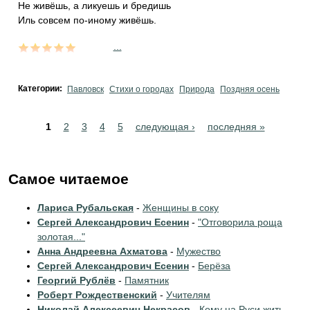
Не живёшь, а ликуешь и бредишь
Иль совсем по-иному живёшь.
...
Категории:
Павловск
Стихи о городах
Природа
Поздняя осень
Pages
1
2
3
4
5
следующая ›
последняя »
Самое читаемое
Лариса Рубальская
-
Женщины в соку
Сергей Александрович Есенин
-
"Отговорила роща
золотая..."
Анна Андреевна Ахматова
-
Мужество
Сергей Александрович Есенин
-
Берёза
Георгий Рублёв
-
Памятник
Роберт Рождественский
-
Учителям
Николай Алексеевич Некрасов
-
Кому на Руси жить