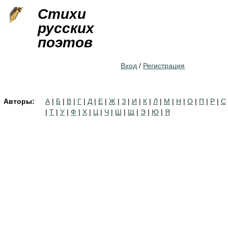
Jump to navigation
Стихи
русских
поэтов
Вход
/
Регистрация
Авторы:
А
|
Б
|
В
|
Г
|
Д
|
Е
|
Ж
|
З
|
И
|
К
|
Л
|
М
|
Н
|
О
|
П
|
Р
|
С
|
Т
|
У
|
Ф
|
Х
|
Ц
|
Ч
|
Ш
|
Щ
|
Э
|
Ю
|
Я