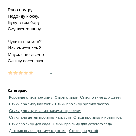
Рано поутру
Подойду к окну,
Буду в том бору
Слушать тишину.
Чудится ли мне?
Или снится сон?
Мчусь я по лыжне,
Слышу сосен звон.
...
Категории:
Короткие стихи про зиму
Стихи о зиме
Стихи о зиме для детей
Стихи про зиму наизусть
Стихи про зиму русских поэтов
Стихи для заучивания наизусть про зиму
Стихи для детей про зиму наизусть
Стихи про зиму и новый год
Стих про зиму для сада
Стихи про зиму для детского сада
Детские стихи про зиму короткие
Стихи для детей