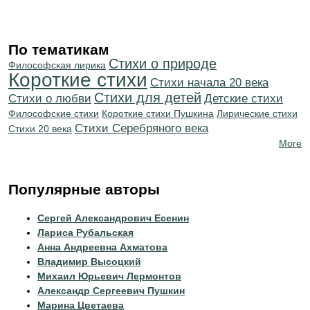
По тематикам
Стихи о природе
Философская лирика
Короткие стихи
Cтихи начала 20 века
Стихи для детей
Стихи о любви
Детские стихи
Философские стихи
Короткие стихи Пушкина
Лирические стихи
Cтихи Серебряного века
Стихи 20 века
More
Популярные авторы
Сергей Александрович Есенин
Лариса Рубальская
Анна Андреевна Ахматова
Владимир Высоцкий
Михаил Юрьевич Лермонтов
Александр Сергеевич Пушкин
Марина Цветаева