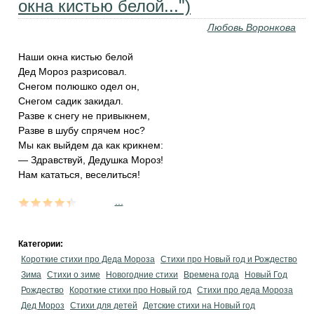
окна кистью белой...")
Любовь Воронкова
Наши окна кистью белой
Дед Мороз разрисовал.
Снегом полюшко одел он,
Снегом садик закидал.
Разве к снегу не привыкнем,
Разве в шубу спрячем нос?
Мы как выйдем да как крикнем:
— Здравствуй, Дедушка Мороз!
Нам кататься, веселиться!
...
Категории:
Короткие стихи про Деда Мороза
Стихи про Новый год и Рождество
Зима
Стихи о зиме
Новогодние стихи
Времена года
Новый Год
Рождество
Короткие стихи про Новый год
Стихи про деда Мороза
Дед Мороз
Стихи для детей
Детские стихи на Новый год