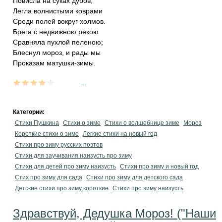
Повисла на суках дубов,
Легла волнистыми коврами
Среди полей вокруг холмов.
Брега с недвижною рекою
Сравняла пухлой пеленою;
Блеснул мороз, и рады мы
Проказам матушки-зимы.
...
Категории:
Стихи Пушкина
Стихи о зиме
Стихи о волшебнице зиме
Мороз
Короткие стихи о зиме
Легкие стихи на новый год
Стихи про зиму русских поэтов
Стихи для заучивания наизусть про зиму
Стихи для детей про зиму наизусть
Стихи про зиму и новый год
Стих про зиму для сада
Стихи про зиму для детского сада
Детские стихи про зиму короткие
Стихи про зиму наизусть
Здравствуй, Дедушка Мороз! ("Наши