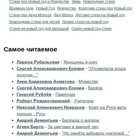
Стихи про Новый год и Рождество
Зима
Новогодние стихи
Времена года
Новый Год
Рождество
Короткие стихи про Новый год
Стихи про деда Мороза
Дед Мороз
Детские стихи на Новый год
Новогодние стихи для детей
Легкие стихи на новый год
Стихи на новый год для малышей
Скоро новый год стихи
Самое читаемое
Лариса Рубальская
-
Женщины в соку
Сергей Александрович Есенин
-
"Отговорила роща
золотая..."
Анна Андреевна Ахматова
-
Мужество
Сергей Александрович Есенин
-
Берёза
Георгий Рублёв
-
Памятник
Роберт Рождественский
-
Учителям
Николай Алексеевич Некрасов
-
Кому на Руси жить
хорошо - Русь
Андрей Дементьев
-
Баллада о матери
Агния Барто
-
За цветами в зимний лес
Андрей Дементьев
-
"Не смейте забывать учителей..."