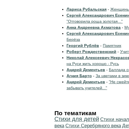
Лариса Рубальская
-
Женщины 
Сергей Александрович Есени
"Отговорила роща золотая..."
Анна Андреевна Ахматова
-
Му
Сергей Александрович Есени
Берёза
Георгий Рублёв
-
Памятник
Роберт Рождественский
-
Учи
Николай Алексеевич Некрасо
на Руси жить хорошо - Русь
Андрей Дементьев
-
Баллада о
Агния Барто
-
За цветами в зим
Андрей Дементьев
-
"Не смейт
забывать учителей..."
По тематикам
Стихи для детей
Cтихи начал
века
Cтихи Серебряного века
Де