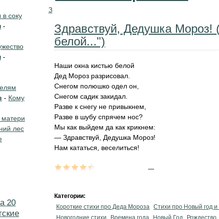
З
в соку
н
-
Здравствуй, Дедушка Мороз! 
белой...")
жество
н
-
Наши окна кистью белой
Дед Мороз разрисовал.
Снегом полюшко одел он,
телям
Снегом садик закидал.
в
-
Кому
Разве к снегу не привыкнем,
Разве в шубу спрячем нос?
 матери
Мы как выйдем да как крикнем:
ний лес
— Здравствуй, Дедушка Мороз!
е
Нам кататься, веселиться!
...
Категории:
а 20
Короткие стихи про Деда Мороза
Стихи про Новый год и
тские
Новогодние стихи
Времена года
Новый Год
Рождество