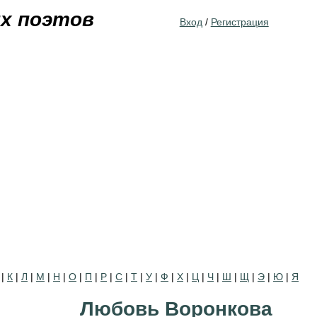
Jump to navigation
их поэтов
Вход
/
Регистрация
|
К
|
Л
|
М
|
Н
|
О
|
П
|
Р
|
С
|
Т
|
У
|
Ф
|
Х
|
Ц
|
Ч
|
Ш
|
Щ
|
Э
|
Ю
|
Я
Любовь Воронкова