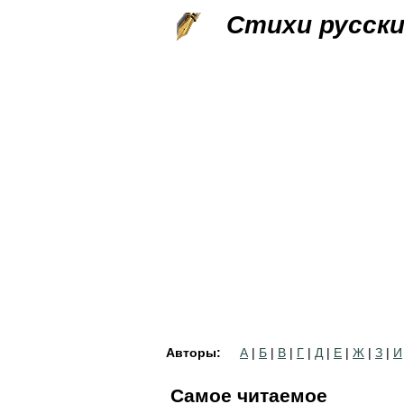
Стихи русск
Авторы:
А
|
Б
|
В
|
Г
|
Д
|
Е
|
Ж
|
З
|
И
Самое читаемое