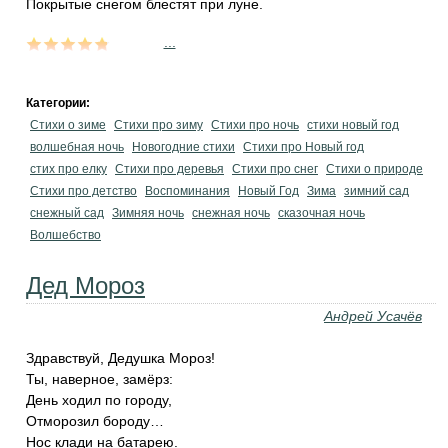
Покрытые снегом блестят при луне.
...
Категории:
Стихи о зиме
Стихи про зиму
Стихи про ночь
стихи новый год
волшебная ночь
Новогодние стихи
Стихи про Новый год
стих про елку
Стихи про деревья
Стихи про снег
Стихи о природе
Стихи про детство
Воспоминания
Новый Год
Зима
зимний сад
снежный сад
Зимняя ночь
снежная ночь
сказочная ночь
Волшебство
Дед Мороз
Андрей Усачёв
Здравствуй, Дедушка Мороз!
Ты, наверное, замёрз:
День ходил по городу,
Отморозил бороду…
Нос клади на батарею.