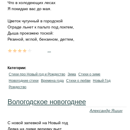
Что в холодеющих лесах
Я покидаю вас до мая.
Цветок чугунный в городской
Ограде льнет к пальто под локтем,
Дыша проезжею тоской:
Резиной, мглой, бензином, дегтем,
...
Категории:
Стихи про Новый год и Рождество
Зима
Стихи о зиме
Новогодние стихи
Времена года
Стихи о любви
Новый Год
Рождество
Вологодское новогоднее
Александр Яшин
С новой запевкой на Новый год
Девка на лавке веревку вьет.