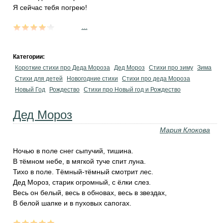
Я сейчас тебя погрею!
...
Категории:
Короткие стихи про Деда Мороза
Дед Мороз
Стихи про зиму
Зима
Стихи для детей
Новогодние стихи
Стихи про деда Мороза
Новый Год
Рождество
Стихи про Новый год и Рождество
Дед Мороз
Мария Клокова
Ночью в поле снег сыпучий, тишина.
В тёмном небе, в мягкой туче спит луна.
Тихо в поле. Тёмный-тёмный смотрит лес.
Дед Мороз, старик огромный, с ёлки слез.
Весь он белый, весь в обновах, весь в звездах,
В белой шапке и в пуховых сапогах.
...