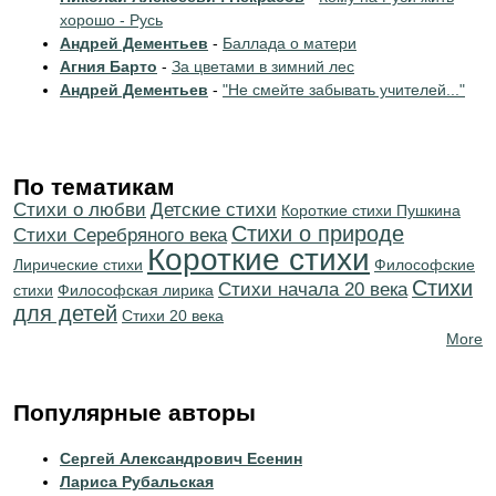
хорошо - Русь
Андрей Дементьев
-
Баллада о матери
Агния Барто
-
За цветами в зимний лес
Андрей Дементьев
-
"Не смейте забывать учителей..."
По тематикам
Стихи о любви
Детские стихи
Короткие стихи Пушкина
Стихи о природе
Cтихи Серебряного века
Короткие стихи
Лирические стихи
Философские
Стихи
Cтихи начала 20 века
стихи
Философская лирика
для детей
Стихи 20 века
More
Популярные авторы
Сергей Александрович Есенин
Лариса Рубальская