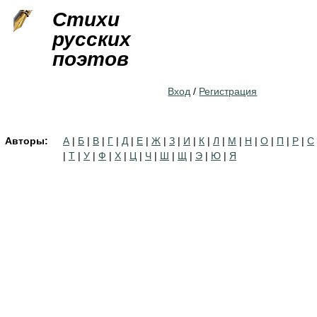
Jump to navigation
Стихи
русских
поэтов
Вход
/
Регистрация
Авторы:
А
|
Б
|
В
|
Г
|
Д
|
Е
|
Ж
|
З
|
И
|
К
|
Л
|
М
|
Н
|
О
|
П
|
Р
|
С
|
Т
|
У
|
Ф
|
Х
|
Ц
|
Ч
|
Ш
|
Щ
|
Э
|
Ю
|
Я