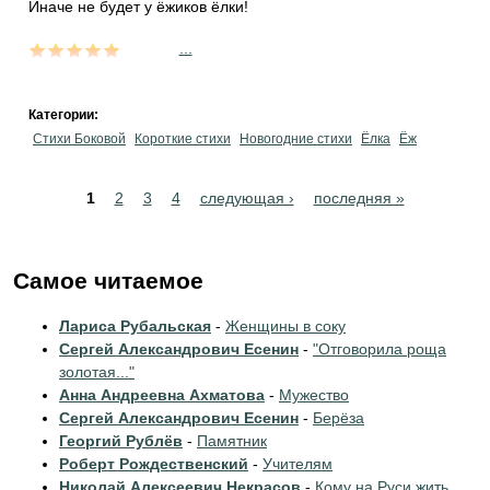
Иначе не будет у ёжиков ёлки!
...
Категории:
Стихи Боковой
Короткие стихи
Новогодние стихи
Ёлка
Ёж
Pages
1
2
3
4
следующая ›
последняя »
Самое читаемое
Лариса Рубальская
-
Женщины в соку
Сергей Александрович Есенин
-
"Отговорила роща
золотая..."
Анна Андреевна Ахматова
-
Мужество
Сергей Александрович Есенин
-
Берёза
Георгий Рублёв
-
Памятник
Роберт Рождественский
-
Учителям
Николай Алексеевич Некрасов
-
Кому на Руси жить