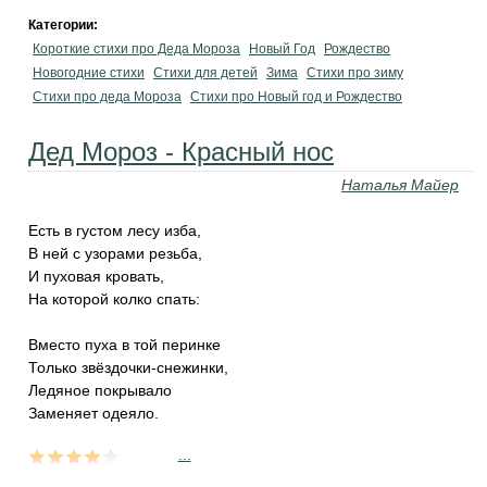
Категории:
Короткие стихи про Деда Мороза
Новый Год
Рождество
Новогодние стихи
Стихи для детей
Зима
Стихи про зиму
Стихи про деда Мороза
Стихи про Новый год и Рождество
Дед Мороз - Красный нос
Наталья Майер
Есть в густом лесу изба,
В ней с узорами резьба,
И пуховая кровать,
На которой колко спать:
Вместо пуха в той перинке
Только звёздочки-снежинки,
Ледяное покрывало
Заменяет одеяло.
...