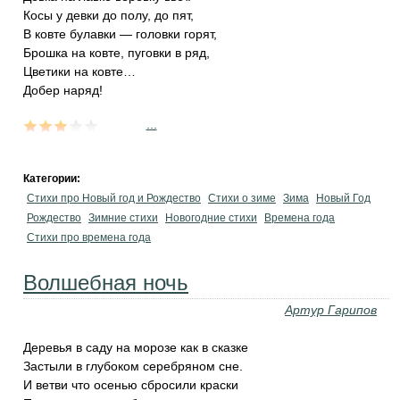
Косы у девки до полу, до пят,
В ковте булавки — головки горят,
Брошка на ковте, пуговки в ряд,
Цветики на ковте…
Добер наряд!
...
Категории:
Стихи про Новый год и Рождество
Стихи о зиме
Зима
Новый Год
Рождество
Зимние стихи
Новогодние стихи
Времена года
Стихи про времена года
Волшебная ночь
Артур Гарипов
Деревья в саду на морозе как в сказке
Застыли в глубоком серебряном сне.
И ветви что осенью сбросили краски