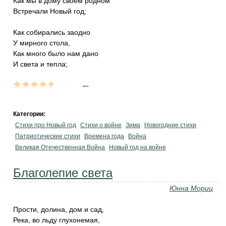
Как мы в дому своем родном
Встречали Новый год;
Как собирались заодно
У мирного стола,
Как много было нам дано
И света и тепла;
...
Категории:
Стихи про Новый год
Стихи о войне
Зима
Новогодние стихи
Патриотические стихи
Времена года
Война
Великая Отечественная Война
Новый год на войне
Благолепие света
Юнна Мориц
Прости, долина, дом и сад,
Река, во льду глухонемая,