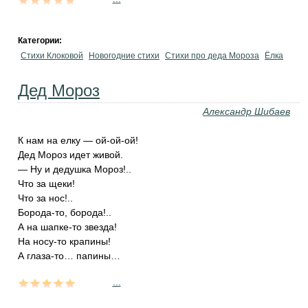
Категории:
Стихи Клоковой
Новогодние стихи
Стихи про деда Мороза
Ёлка
Дед Мороз
Александр Шибаев
К нам на елку — ой-ой-ой!
Дед Мороз идет живой.
— Ну и дедушка Мороз!..
Что за щеки!
Что за нос!..
Борода-то, борода!..
А на шапке-то звезда!
На носу-то крапины!
А глаза-то… папины…
...