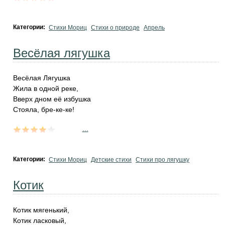
Категории:
Стихи Мориц
Стихи о природе
Апрель
Весёлая лягушка
Весёлая Лягyшка
Жила в одной реке,
Вверх дном её избyшка
Стояла, бре-ке-ке!
...
Категории:
Стихи Мориц
Детские стихи
Стихи про лягушку
Котик
Котик мягенький,
Котик ласковый,