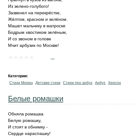
Из зелено-голубого!
Зазвенел на перекрёстке,
Жёлтом, красном и зелёном.
Машет мальчику в матроске
Бодрым хвостиком зелёным,
И со звоном в голове
Мчит арбузик по Москве!
...
Категории:
Стихи Мориц
Детские стихи
Стихи про арбуз
Арбуз
Херсон
Белые ромашки
Обняла ромашка
Белую ромашку,
И стоят в обнимку -
Сердце нараспашку!