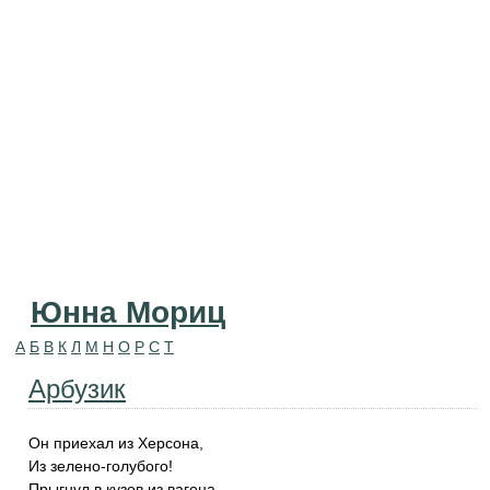
Юнна Мориц
А
Б
В
К
Л
М
Н
О
Р
С
Т
Арбузик
Он приехал из Херсона,
Из зелено-голубого!
Прыгнул в кузов из вагона,