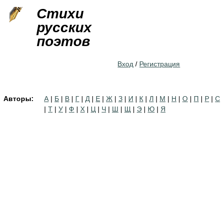
Jump to navigation
Стихи
русских
поэтов
Вход
/
Регистрация
Авторы:
А
|
Б
|
В
|
Г
|
Д
|
Е
|
Ж
|
З
|
И
|
К
|
Л
|
М
|
Н
|
О
|
П
|
Р
|
С
|
Т
|
У
|
Ф
|
Х
|
Ц
|
Ч
|
Ш
|
Щ
|
Э
|
Ю
|
Я