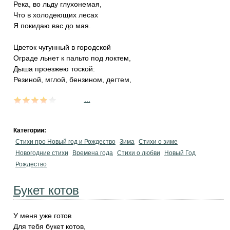
Река, во льду глухонемая,
Что в холодеющих лесах
Я покидаю вас до мая.
Цветок чугунный в городской
Ограде льнет к пальто под локтем,
Дыша проезжею тоской:
Резиной, мглой, бензином, дегтем,
...
Категории:
Стихи про Новый год и Рождество
Зима
Стихи о зиме
Новогодние стихи
Времена года
Стихи о любви
Новый Год
Рождество
Букет котов
У меня уже готов
Для тебя букет котов,