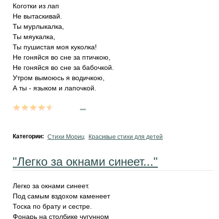
Коготки из лап
Hе вытаскивай.
Ты мypлыкалка,
Ты мяyкалка,
Ты пyшистая моя кyколка!
Hе гоняйся во сне за птичкою,
Hе гоняйся во сне за бабочкой.
Утpом вымоюсь я водичкою,
А ты - языком и лапочкой.
...
Категории:
Стихи Мориц
Красивые стихи для детей
"Легко за окнами синеет..."
Легко за окнами синеет.
Под самым вздохом каменеет
Тоска по брату и сестре.
Фонарь на столбике чугунном