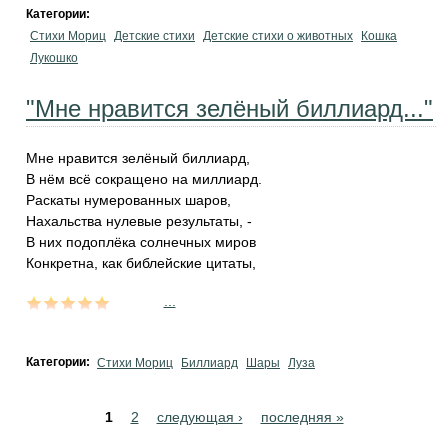
Категории:
Стихи Мориц
Детские стихи
Детские стихи о животных
Кошка
Лукошко
"Мне нравится зелёный биллиард..."
Мне нравится зелёный биллиард,
В нём всё сокращено на миллиард.
Раскаты нумерованных шаров,
Нахальства нулевые результаты, -
В них подоплёка солнечных миров
Конкретна, как библейские цитаты,
...
Категории:
Стихи Мориц
Биллиард
Шары
Луза
Pages
1
2
следующая ›
последняя »