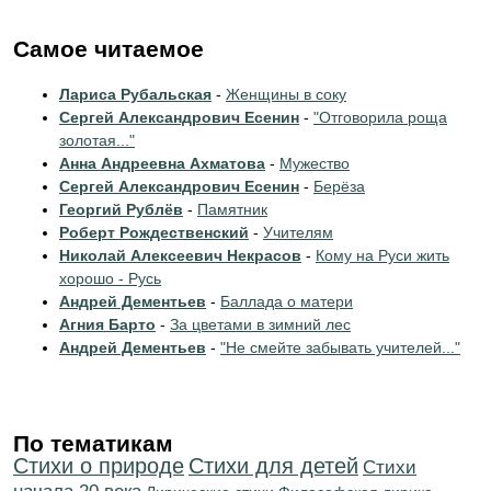
Самое читаемое
Лариса Рубальская
-
Женщины в соку
Сергей Александрович Есенин
-
"Отговорила роща
золотая..."
Анна Андреевна Ахматова
-
Мужество
Сергей Александрович Есенин
-
Берёза
Георгий Рублёв
-
Памятник
Роберт Рождественский
-
Учителям
Николай Алексеевич Некрасов
-
Кому на Руси жить
хорошо - Русь
Андрей Дементьев
-
Баллада о матери
Агния Барто
-
За цветами в зимний лес
Андрей Дементьев
-
"Не смейте забывать учителей..."
По тематикам
Стихи о природе
Стихи для детей
Cтихи