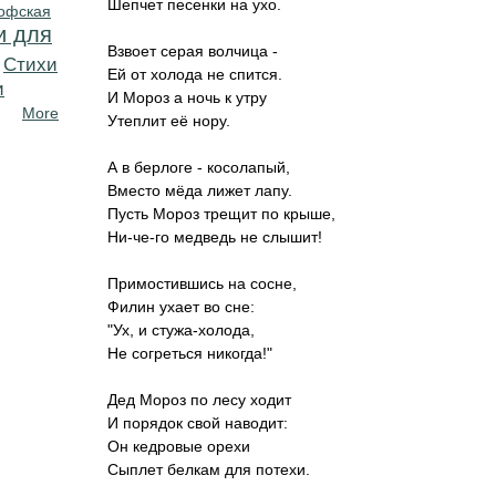
Шепчет песенки на ухо.
офская
и для
Взвоет серая волчица -
Cтихи
Ей от холода не спится.
и
И Мороз а ночь к утру
More
Утеплит её нору.
А в берлоге - косолапый,
Вместо мёда лижет лапу.
Пусть Мороз трещит по крыше,
Ни-че-го медведь не слышит!
Примостившись на сосне,
Филин ухает во сне:
"Ух, и стужа-холода,
Не согреться никогда!"
Дед Мороз по лесу ходит
И порядок свой наводит:
Он кедровые орехи
Сыплет белкам для потехи.