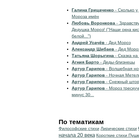
Галина Грицаченко
- Сколько у
Мороза имён
Любовь Воронкова
- Здравству
Дедушка Мороз! ("Наши окна ки
белой...")
Андрей Усачёв
- Дед Мороз
Александр Шибаев
- Дед Моро
Татьяна Шорыгина
- Сказка на
Агния Барто
- Деды-близнецы
Артур Гарипов
- Волшебная но
Артур Гарипов
- Ночная Метел
Артур Гарипов
- Снежный што
Артур Гарипов
- Мороз трескуч
минус 30...
По тематикам
Философские стихи
Лирические стихи
начала 20 века
Короткие стихи Пуш