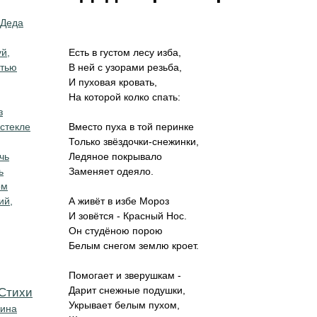
 Деда
й,
Есть в густом лесу изба,
стью
В ней с узорами резьба,
И пуховая кровать,
На которой колко спать:
з
 стекле
Вместо пуха в той перинке
Только звёздочки-снежинки,
чь
Ледяное покрывало
ь
Заменяет одеяло.
рм
ий,
А живёт в избе Мороз
И зовётся - Красный Нос.
Он студёною порою
Белым снегом землю кроет.
Помогает и зверушкам -
Дарит снежные подушки,
Cтихи
Укрывает белым пухом,
кина