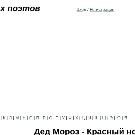
Jump to navigation
их поэтов
Вход
/
Регистрация
|
К
|
Л
|
М
|
Н
|
О
|
П
|
Р
|
С
|
Т
|
У
|
Ф
|
Х
|
Ц
|
Ч
|
Ш
|
Щ
|
Э
|
Ю
|
Я
Дед Мороз - Красный н