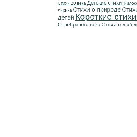
Детские стихи
Стихи 20 века
Филос
Стихи о природе
Стих
лирика
Короткие стихи
детей
Серебряного века
Стихи о любв