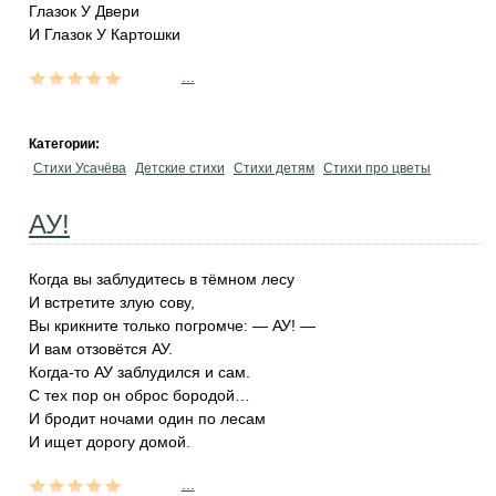
Глазок У Двери
И Глазок У Картошки
...
Категории:
Стихи Усачёва
Детские стихи
Стихи детям
Стихи про цветы
АУ!
Когда вы заблудитесь в тёмном лесу
И встретите злую сову,
Вы крикните только погромче: — АУ! —
И вам отзовётся АУ.
Когда-то АУ заблудился и сам.
С тех пор он оброс бородой…
И бродит ночами один по лесам
И ищет дорогу домой.
...