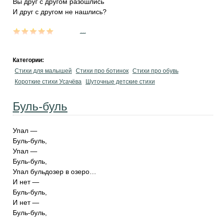
Вы друг с другом разошлись
И друг с другом не нашлись?
...
Категории:
Стихи для малышей
Стихи про ботинок
Стихи про обувь
Короткие стихи Усачёва
Шуточные детские стихи
Буль-буль
Упал —
Буль-буль,
Упал —
Буль-буль,
Упал бульдозер в озеро…
И нет —
Буль-буль,
И нет —
Буль-буль,