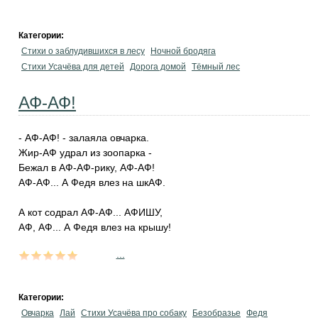
Категории:
Стихи о заблудившихся в лесу
Ночной бродяга
Стихи Усачёва для детей
Дорога домой
Тёмный лес
АФ-АФ!
- АФ-АФ! - залаяла овчарка.
Жир-АФ удрал из зоопарка -
Бежал в АФ-АФ-рику, АФ-АФ!
АФ-АФ... А Федя влез на шкАФ.
А кот содрал АФ-АФ... АФИШУ,
АФ, АФ... А Федя влез на крышу!
...
Категории:
Овчарка
Лай
Стихи Усачёва про собаку
Безобразье
Федя