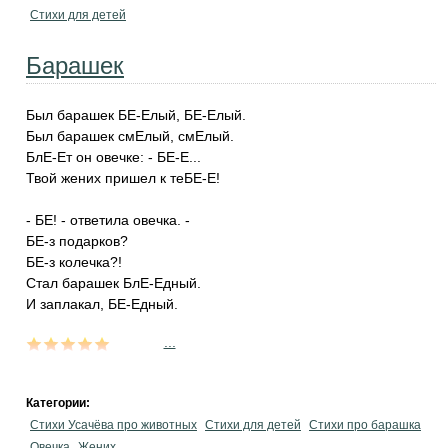
Стихи для детей
Барашек
Был барашек БЕ-Елый, БЕ-Елый.
Был барашек смЕлый, смЕлый.
БлЕ-Ет он овечке: - БЕ-Е...
Твой жених пришел к теБЕ-Е!
- БЕ! - ответила овечка. -
БЕ-з подарков?
БЕ-з колечка?!
Стал барашек БлЕ-Едный.
И заплакал, БЕ-Едный.
...
Категории:
Стихи Усачёва про животных
Стихи для детей
Стихи про барашка
Овечка
Жених