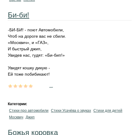
Би-би!
-БИ-БИ! - поют Автомобили,
Чтоб на дороге вас не сбили.
«Москвич», и «ГАЗ»,
И быстрый джип,
Увидев нас, гудят: «Би-бип!»
Увидят кошку дикую -
Ей тоже побибикают!
...
Категории:
Стихи про автомобили
Стихи Усачёва о звуках
Стихи для детей
Москвич
Джип
Божья коровка