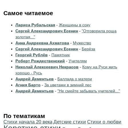
Самое читаемое
Лариса Рубальская
-
Женщины в соку
Сергей Александрович Есенин
-
"Отговорила роща
золотая..."
Анна Андреевна Ахматова
-
Мужество
Сергей Александрович Есенин
-
Берёза
Георгий Рублёв
-
Памятник
Роберт Рождественский
-
Учителям
Николай Алексеевич Некрасов
-
Кому на Руси жить
хорошо - Русь
Андрей Дементьев
-
Баллада о матери
Агния Барто
-
За цветами в зимний лес
Андрей Дементьев
-
"Не смейте забывать учителей..."
По тематикам
Cтихи начала 20 века
Детские стихи
Стихи о любви