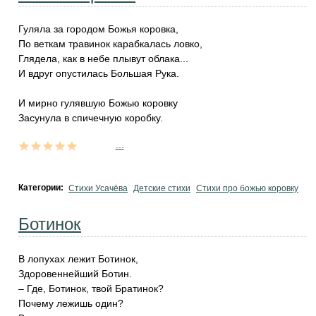
Гуляла за городом Божья коровка,
По веткам травинок карабкалась ловко,
Глядела, как в небе плывут облака...
И вдруг опустилась Большая Рука.
И мирно гулявшую Божью коровку
Засунула в спичечную коробку.
...
Категории:
Стихи Усачёва
Детские стихи
Стихи про божью коровку
Ботинок
В лопухах лежит Ботинок,
Здоровеннейший Ботин.
– Где, Ботинок, твой Братинок?
Почему лежишь один?