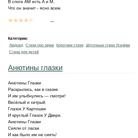
В слоге АМ есть А и М,
Что он значит - ясно всем.
...
Категории:
Людоед
Стихи про звуки
Короткие стихи
Шуточные стихи Усачёва
Стихи для детей
Анютины глазки
Анютины Глазки
Раскрылись, как в сказке.
И им улыбнулись — смотри!
Весёлый и хитрый
Глазок У Картошки
И круглый Глазок У Двери.
Анютины Глазки
Сияли от ласки.
И как было им не сиять!