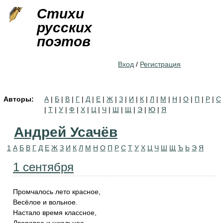
Jump to navigation
Стихи
русских
поэтов
Вход
/
Регистрация
Авторы:
А
|
Б
|
В
|
Г
|
Д
|
Е
|
Ж
|
З
|
И
|
К
|
Л
|
М
|
Н
|
О
|
П
|
Р
|
С
|
Т
|
У
|
Ф
|
Х
|
Ц
|
Ч
|
Ш
|
Щ
|
Э
|
Ю
|
Я
Андрей Усачёв
1
А
Б
В
Г
Д
Е
Ж
З
И
К
Л
М
Н
О
П
Р
С
Т
У
Х
Ц
Ч
Ш
Щ
Ъ
Ь
Э
Я
1 сентября
Промчалось лето красное,
Весёлое и вольное.
Настало время классное,