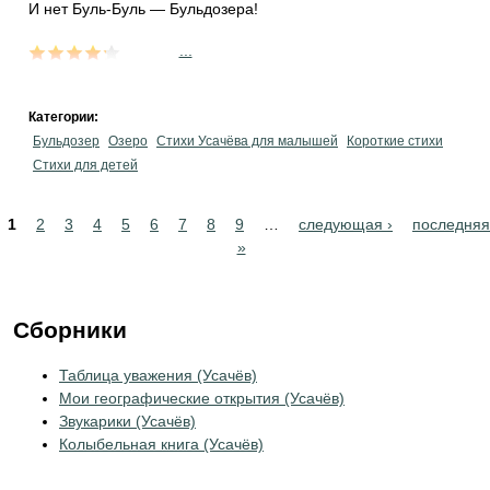
И нет Буль-Буль — Бульдозера!
...
Категории:
Бульдозер
Озеро
Стихи Усачёва для малышей
Короткие стихи
Стихи для детей
Pages
1
2
3
4
5
6
7
8
9
…
следующая ›
последняя
»
Сборники
Таблица уважения (Усачёв)
Мои географические открытия (Усачёв)
Звукарики (Усачёв)
Колыбельная книга (Усачёв)