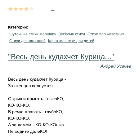
...
Категории:
Шуточные стихи Маршака
Весёлые стихи
Стихи про животных
Стихи для малышей
Короткие стихи для детей
"Весь день кудахчет Курица..."
Андрей Усачёв
Весь день кудахчет Курица -
За птенцов волнуется:
С крыши прыгать - высоКО,
КО-КО-КО.
В речке плавать - глубоКО,
КО-КО-КО.
А за домом - КО-КО-КОшка...
Не ходите далеКО!