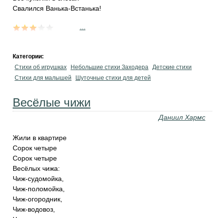
Свалился Ванька-Встанька!
...
Категории:
Стихи об игрушках
Небольшие стихи Заходера
Детские стихи
Стихи для малышей
Шуточные стихи для детей
Весёлые чижи
Даниил Хармс
Жили в квартире
Сорок четыре
Сорок четыре
Весёлых чижа:
Чиж-судомойка,
Чиж-поломойка,
Чиж-огородник,
Чиж-водовоз,