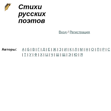
Jump to navigation
Стихи
русских
поэтов
Вход
/
Регистрация
Авторы:
А
|
Б
|
В
|
Г
|
Д
|
Е
|
Ж
|
З
|
И
|
К
|
Л
|
М
|
Н
|
О
|
П
|
Р
|
С
|
Т
|
У
|
Ф
|
Х
|
Ц
|
Ч
|
Ш
|
Щ
|
Э
|
Ю
|
Я