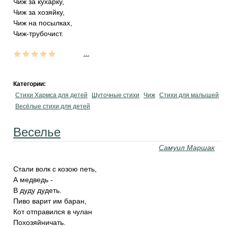
Чиж за кухарку,
Чиж за хозяйку,
Чиж на посылках,
Чиж-трубочист.
...
Категории:
Стихи Хармса для детей
Шуточные стихи
Чиж
Стихи для малышей
Весёлые стихи для детей
Веселье
Самуил Маршак
Стали волк с козою петь,
А медведь -
В дуду дудеть.
Пиво варит им баран,
Кот отправился в чулан
Похозяйничать.