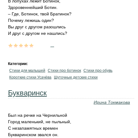
В лопухах лежит Ботинок,
Здоровеннейший Ботин.
– Где, Ботинок, твой Братинок?
Почему лежишь один?
Вы друг с другом разошлись
И друг с другом не нашлись?
...
Категории:
Стихи для малышей
Стихи про ботинок
Стихи про обувь
Короткие стихи Усачёва
Шуточные детские стихи
Букваринск
Ирина Токмакова
Был на речке на Чернильной
Город маленький, не пыльный,
С незапамятных времен
Букваринском звался он.