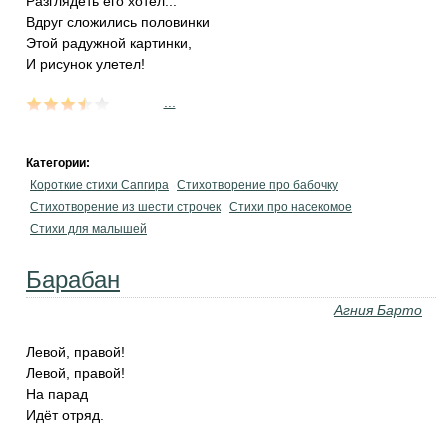
Разглядеть его хотел...
Вдруг сложились половинки
Этой радужной картинки,
И рисунок улетел!
...
Категории:
Короткие стихи Сапгира
Стихотворение про бабочку
Стихотворение из шести строчек
Стихи про насекомое
Стихи для малышей
Барабан
Агния Барто
Левой, правой!
Левой, правой!
На парад
Идёт отряд.