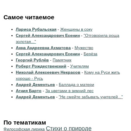
Самое читаемое
Лариса Рубальская
-
Женщины в соку
Сергей Александрович Есенин
-
"Отговорила роща
золотая..."
Анна Андреевна Ахматова
-
Мужество
Сергей Александрович Есенин
-
Берёза
Георгий Рублёв
-
Памятник
Роберт Рождественский
-
Учителям
Николай Алексеевич Некрасов
-
Кому на Руси жить
хорошо - Русь
Андрей Дементьев
-
Баллада о матери
Агния Барто
-
За цветами в зимний лес
Андрей Дементьев
-
"Не смейте забывать учителей..."
По тематикам
Стихи о природе
Философская лирика