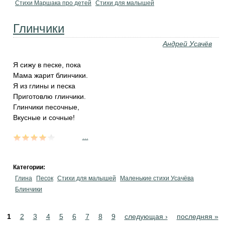
Стихи Маршака про детей
Стихи для малышей
Глинчики
Андрей Усачёв
Я сижу в песке, пока
Мама жарит блинчики.
Я из глины и песка
Приготовлю глинчики.
Глинчики песочные,
Вкусные и сочные!
...
Категории:
Глина
Песок
Стихи для малышей
Маленькие стихи Усачёва
Блинчики
Pages
1
2
3
4
5
6
7
8
9
следующая ›
последняя »