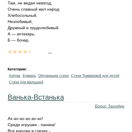
Там, не ведая невзгод,
Очень славный жил народ:
Хлебосольный,
Незлобивый,
Дружный и трудолюбивый.
А — аптекарь,
Б — бочар,
...
Категории:
Азбука
Букварь
Обучающие стихи
Стихи Токмаковой для детей
Стихи для малышей
Ванька-Встанька
Борис Заходер
Ах-ах-ах-ах-ах-ах!
Среди игрушек - паника!
Все куколки в слезах -