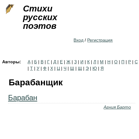
Jump to navigation
Стихи
русских
поэтов
Вход
/
Регистрация
Авторы:
А
|
Б
|
В
|
Г
|
Д
|
Е
|
Ж
|
З
|
И
|
К
|
Л
|
М
|
Н
|
О
|
П
|
Р
|
С
|
Т
|
У
|
Ф
|
Х
|
Ц
|
Ч
|
Ш
|
Щ
|
Э
|
Ю
|
Я
Барабанщик
Барабан
Агния Барто