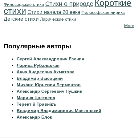
Короткие
Стихи о природе
Философские стихи
стихи
Cтихи начала 20 века
Философская лирика
Детские стихи
Лирические стихи
More
Популярные авторы
Сергей Александрович Есенин
Лариса Рубальская
Анна Андреевна Ахматова
Владимир Высоцкий
Михаил Юрьевич Лермонтов
Александр Сергеевич Пушкин
Марина Цветаева
Терентiй Травнiкъ
Владимир Владимирович Маяковский
Александр Блок