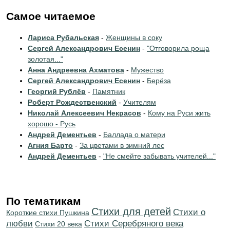
Самое читаемое
Лариса Рубальская
-
Женщины в соку
Сергей Александрович Есенин
-
"Отговорила роща
золотая..."
Анна Андреевна Ахматова
-
Мужество
Сергей Александрович Есенин
-
Берёза
Георгий Рублёв
-
Памятник
Роберт Рождественский
-
Учителям
Николай Алексеевич Некрасов
-
Кому на Руси жить
хорошо - Русь
Андрей Дементьев
-
Баллада о матери
Агния Барто
-
За цветами в зимний лес
Андрей Дементьев
-
"Не смейте забывать учителей..."
По тематикам
Стихи для детей
Стихи о
Короткие стихи Пушкина
любви
Cтихи Серебряного века
Стихи 20 века