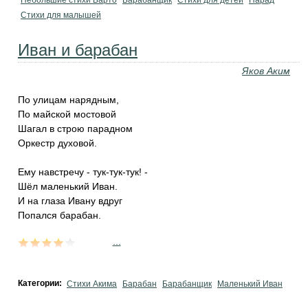
Небольшие стихи Барто
Барабанщик
Стихи для детей
Парад
Стихи для малышей
Иван и барабан
Яков Аким
По улицам нарядным,
По майской мостовой
Шагал в строю парадном
Оркестр духовой.
Ему навстречу - тук-тук-тук! -
Шёл маленький Иван.
И на глаза Ивану вдруг
Попался барабан.
...
Категории:
Стихи Акима
Барабан
Барабанщик
Маленький Иван