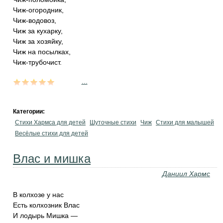
Чиж-огородник,
Чиж-водовоз,
Чиж за кухарку,
Чиж за хозяйку,
Чиж на посылках,
Чиж-трубочист.
...
Категории:
Стихи Хармса для детей
Шуточные стихи
Чиж
Стихи для малышей
Весёлые стихи для детей
Влас и мишка
Даниил Хармс
В колхозе у нас
Есть колхозник Влас
И лодырь Мишка —