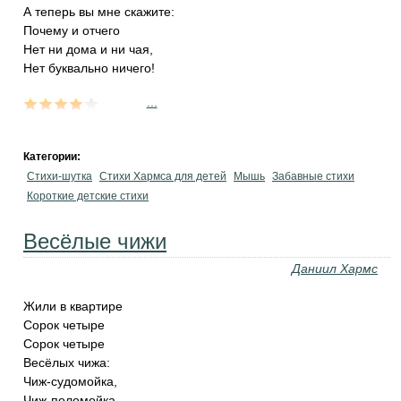
А теперь вы мне скажите:
Почему и отчего
Нет ни дома и ни чая,
Нет буквально ничего!
...
Категории:
Стихи-шутка
Стихи Хармса для детей
Мышь
Забавные стихи
Короткие детские стихи
Весёлые чижи
Даниил Хармс
Жили в квартире
Сорок четыре
Сорок четыре
Весёлых чижа:
Чиж-судомойка,
Чиж-поломойка,