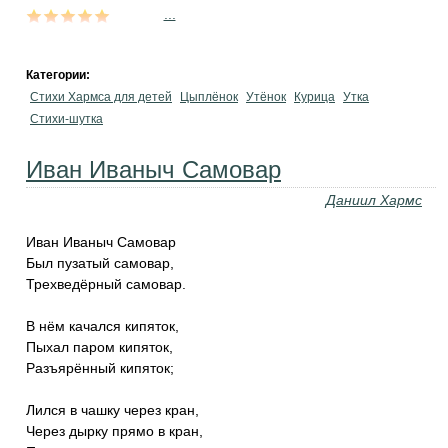
...
Категории:
Стихи Хармса для детей
Цыплёнок
Утёнок
Курица
Утка
Стихи-шутка
Иван Иваныч Самовар
Даниил Хармс
Иван Иваныч Самовар
Был пузатый самовар,
Трехведёрный самовар.
В нём качался кипяток,
Пыхал паром кипяток,
Разъярённый кипяток;
Лился в чашку через кран,
Через дырку прямо в кран,