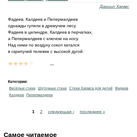
Даниил Хармс
Фадеев, Калдеев и Пепермалдеев
однажды гуляли в дремучем лесу.
Фадеев в цилиндре, Калдеев в перчатках,
а Пепермалдеев с ключом на носу.
Над ними по воздуху сокол катался
в скрипучей тележке с высокой дугой.
...
Категории:
Весёлые стихи
Шуточные стихи
Стихи Хармса для детей
Фадеев
Калдеев
Пепермалдеев
Pages
1
2
следующая ›
последняя »
Самое читаемое