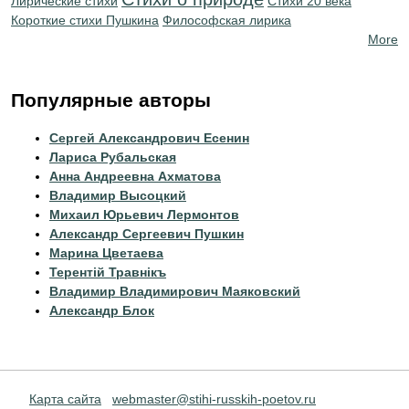
Лирические стихи
Стихи 20 века
Короткие стихи Пушкина
Философская лирика
More
Популярные авторы
Сергей Александрович Есенин
Лариса Рубальская
Анна Андреевна Ахматова
Владимир Высоцкий
Михаил Юрьевич Лермонтов
Александр Сергеевич Пушкин
Марина Цветаева
Терентiй Травнiкъ
Владимир Владимирович Маяковский
Александр Блок
Карта сайта
webmaster@stihi-russkih-poetov.ru