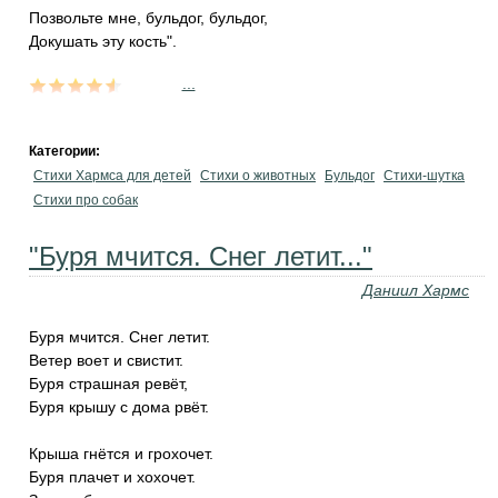
Позвольте мне, бульдог, бульдог,
Докушать эту кость".
...
Категории:
Стихи Хармса для детей
Стихи о животных
Бульдог
Стихи-шутка
Стихи про собак
"Буря мчится. Снег летит..."
Даниил Хармс
Буря мчится. Снег летит.
Ветер воет и свистит.
Буря страшная ревёт,
Буря крышу с дома рвёт.
Крыша гнётся и грохочет.
Буря плачет и хохочет.