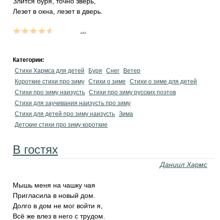
Злится буря, точно зверь,
Лезет в окна, лезет в дверь.
...
Категории:
Стихи Хармса для детей
Буря
Снег
Ветер
Короткие стихи про зиму
Стихи о зиме
Стихи о зиме для детей
Стихи про зиму наизусть
Стихи про зиму русских поэтов
Стихи для заучивания наизусть про зиму
Стихи для детей про зиму наизусть
Зима
Детские стихи про зиму короткие
В гостях
Даниил Хармс
Мышь меня на чашку чая
Пригласила в новый дом.
Долго в дом не мог войти я,
Всё же влез в него с трудом.