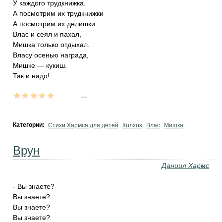
У каждого трудкнижка.
А посмотрим их трудкнижки
А посмотрим их делишки:
Влас и сеял и пахал,
Мишка только отдыхал.
Власу осенью награда,
Мишке — кукиш.
Так и надо!
...
Категории:
Стихи Хармса для детей
Колхоз
Влас
Мишка
Врун
Даниил Хармс
- Вы знаете?
Вы знаете?
Вы знаете?
Вы знаете?