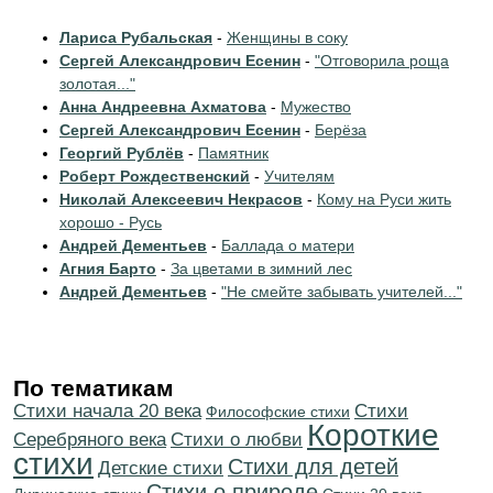
Лариса Рубальская
-
Женщины в соку
Сергей Александрович Есенин
-
"Отговорила роща
золотая..."
Анна Андреевна Ахматова
-
Мужество
Сергей Александрович Есенин
-
Берёза
Георгий Рублёв
-
Памятник
Роберт Рождественский
-
Учителям
Николай Алексеевич Некрасов
-
Кому на Руси жить
хорошо - Русь
Андрей Дементьев
-
Баллада о матери
Агния Барто
-
За цветами в зимний лес
Андрей Дементьев
-
"Не смейте забывать учителей..."
По тематикам
Cтихи начала 20 века
Cтихи
Философские стихи
Короткие
Серебряного века
Стихи о любви
стихи
Стихи для детей
Детские стихи
Стихи о природе