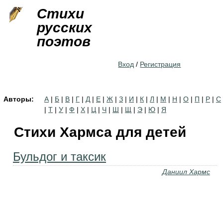
Jump to navigation
Стихи
русских
поэтов
Вход
/
Регистрация
Авторы:
А
|
Б
|
В
|
Г
|
Д
|
Е
|
Ж
|
З
|
И
|
К
|
Л
|
М
|
Н
|
О
|
П
|
Р
|
С
|
Т
|
У
|
Ф
|
Х
|
Ц
|
Ч
|
Ш
|
Щ
|
Э
|
Ю
|
Я
Стихи Хармса для детей
Бульдог и таксик
Даниил Хармс