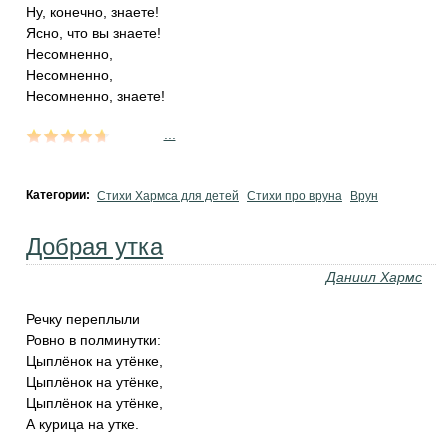
Ну, конечно, знаете!
Ясно, что вы знаете!
Несомненно,
Несомненно,
Несомненно, знаете!
...
Категории:
Стихи Хармса для детей
Стихи про вруна
Врун
Добрая утка
Даниил Хармс
Речкy переплыли
Ровно в полминyтки:
Цыплёнок на yтёнке,
Цыплёнок на yтёнке,
Цыплёнок на yтёнке,
А кyрица на yтке.