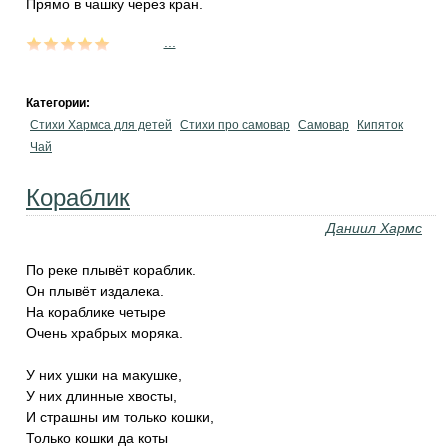
Прямо в чашку через кран.
...
Категории:
Стихи Хармса для детей
Стихи про самовар
Самовар
Кипяток
Чай
Кораблик
Даниил Хармс
По реке плывёт кораблик.
Он плывёт издалека.
На кораблике четыре
Очень храбрых моряка.
У них ушки на макушке,
У них длинные хвосты,
И страшны им только кошки,
Только кошки да коты