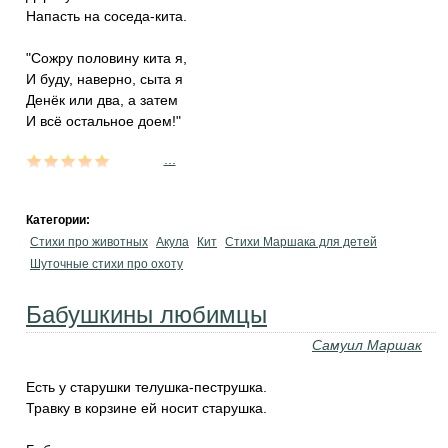
Напасть на соседа-кита.
"Сожру половину кита я,
И буду, наверно, сыта я
Денёк или два, а затем
И всё остальное доем!"
...
Категории:
Стихи про животных
Акула
Кит
Стихи Маршака для детей
Шуточные стихи про охоту
Бабушкины любимцы
Самуил Маршак
Есть у старушки телушка-пеструшка.
Травку в корзине ей носит старушка.