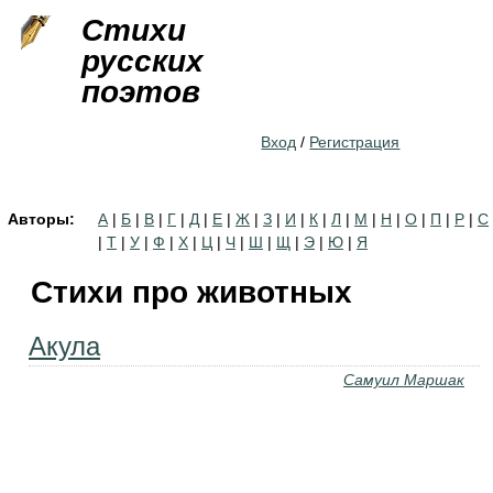
Jump to navigation
Стихи
русских
поэтов
Вход
/
Регистрация
Авторы:
А
|
Б
|
В
|
Г
|
Д
|
Е
|
Ж
|
З
|
И
|
К
|
Л
|
М
|
Н
|
О
|
П
|
Р
|
С
|
Т
|
У
|
Ф
|
Х
|
Ц
|
Ч
|
Ш
|
Щ
|
Э
|
Ю
|
Я
Стихи про животных
Акула
Самуил Маршак