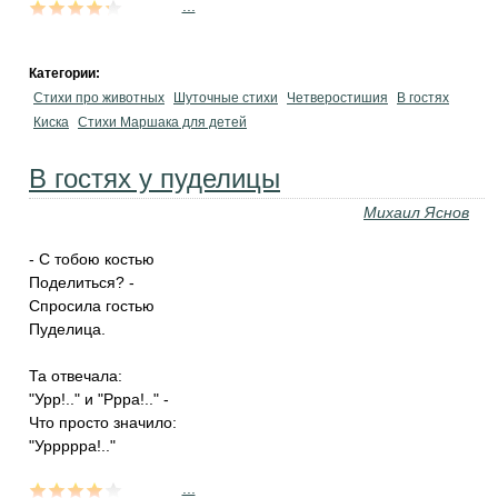
...
Категории:
Стихи про животных
Шуточные стихи
Четверостишия
В гостях
Киска
Стихи Маршака для детей
В гостях у пуделицы
Михаил Яснов
- С тобою костью
Поделиться? -
Спросила гостью
Пуделица.
Та отвечала:
"Урр!.." и "Ррра!.." -
Что просто значило:
"Уррррра!.."
...