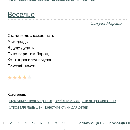
Веселье
Самуил Маршак
Стали волк с козою петь,
А медведь -
В дуду дудеть.
Пиво варит им баран,
Кот отправился в чулан
Похозяйничать.
...
Категории:
Шуточные стихи Маршака
Весёлые стихи
Стихи про животных
Стихи для малышей
Короткие стихи для детей
Pages
1
2
3
4
5
6
7
8
9
…
следующая ›
последняя
»