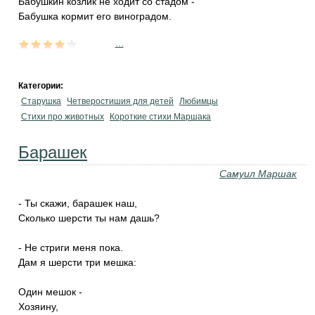
Бабушкин козлик не ходит со стадом -
Бабушка кормит его виноградом.
...
Категории:
Старушка
Четверостишия для детей
Любимцы
Стихи про животных
Короткие стихи Маршака
Барашек
Самуил Маршак
- Ты скажи, барашек наш,
Сколько шерсти ты нам дашь?
- Не стриги меня пока.
Дам я шерсти три мешка:
Один мешок -
Хозяину,