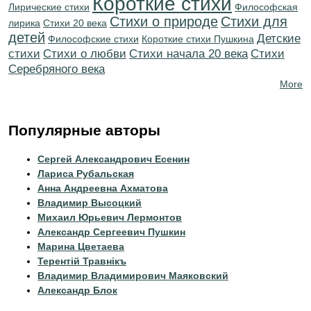
Короткие стихи
Лирические стихи
Философская
Стихи о природе
Стихи для
лирика
Стихи 20 века
детей
Детские
Философские стихи
Короткие стихи Пушкина
стихи
Стихи о любви
Cтихи начала 20 века
Cтихи
Серебряного века
More
Популярные авторы
Сергей Александрович Есенин
Лариса Рубальская
Анна Андреевна Ахматова
Владимир Высоцкий
Михаил Юрьевич Лермонтов
Александр Сергеевич Пушкин
Марина Цветаева
Терентiй Травнiкъ
Владимир Владимирович Маяковский
Александр Блок