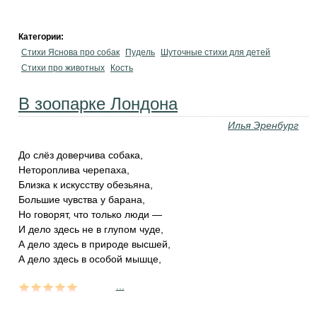
Категории:
Стихи Яснова про собак
Пудель
Шуточные стихи для детей
Стихи про животных
Кость
В зоопарке Лондона
Илья Эренбург
До слёз доверчива собака,
Нетороплива черепаха,
Близка к искусству обезьяна,
Большие чувства у барана,
Но говорят, что только люди —
И дело здесь не в глупом чуде,
А дело здесь в природе высшей,
А дело здесь в особой мышце,
...