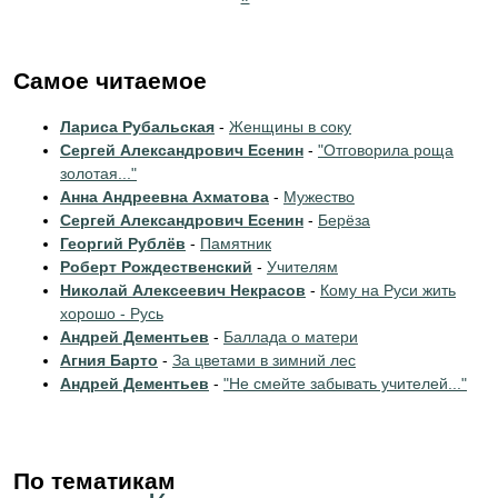
Самое читаемое
Лариса Рубальская
-
Женщины в соку
Сергей Александрович Есенин
-
"Отговорила роща
золотая..."
Анна Андреевна Ахматова
-
Мужество
Сергей Александрович Есенин
-
Берёза
Георгий Рублёв
-
Памятник
Роберт Рождественский
-
Учителям
Николай Алексеевич Некрасов
-
Кому на Руси жить
хорошо - Русь
Андрей Дементьев
-
Баллада о матери
Агния Барто
-
За цветами в зимний лес
Андрей Дементьев
-
"Не смейте забывать учителей..."
По тематикам