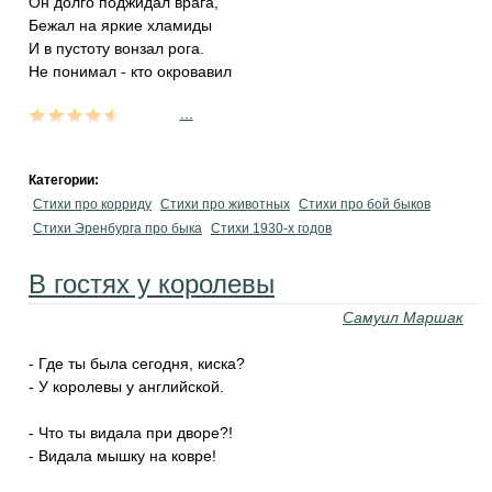
Он долго поджидал врага,
Бежал на яркие хламиды
И в пустоту вонзал рога.
Не понимал - кто окровавил
...
Категории:
Стихи про корриду
Стихи про животных
Стихи про бой быков
Стихи Эренбурга про быка
Стихи 1930-х годов
В гостяx у королевы
Самуил Маршак
- Где ты была сегодня, киска?
- У королевы у английской.
- Что ты видала при дворе?!
- Видала мышку на ковре!