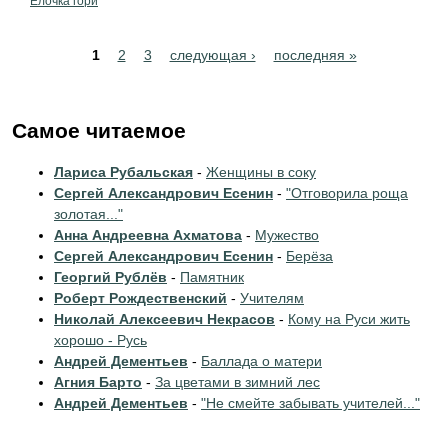
Ёлочка гори
Pages
1
2
3
следующая ›
последняя »
Самое читаемое
Лариса Рубальская
-
Женщины в соку
Сергей Александрович Есенин
-
"Отговорила роща
золотая..."
Анна Андреевна Ахматова
-
Мужество
Сергей Александрович Есенин
-
Берёза
Георгий Рублёв
-
Памятник
Роберт Рождественский
-
Учителям
Николай Алексеевич Некрасов
-
Кому на Руси жить
хорошо - Русь
Андрей Дементьев
-
Баллада о матери
Агния Барто
-
За цветами в зимний лес
Андрей Дементьев
-
"Не смейте забывать учителей..."