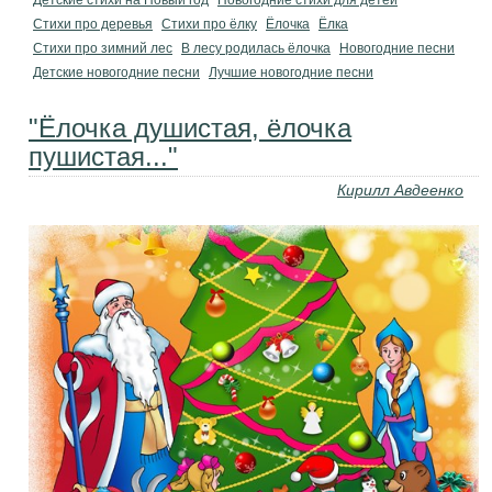
Детские стихи на Новый год
Новогодние стихи для детей
Стихи про деревья
Стихи про ёлку
Ёлочка
Ёлка
Стихи про зимний лес
В лесу родилась ёлочка
Новогодние песни
Детские новогодние песни
Лучшие новогодние песни
"Ёлочка душистая, ёлочка
пушистая..."
Кирилл Авдеенко