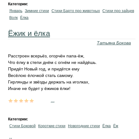
Категории:
Январь
Зимние стихи
Стихи Барто про животных
Стихи про зайцев
Волк
Ёлка
Ёжик и ёлка
Татьяна Бокова
Расстроен всерьёз, огорчён папа-ёж,
Что ёлку в степи днём с огнём не найдёшь.
Придёт Новый год, и придётся ему
Весёлою ёлочкой стать самому.
Гирлянды и звёзды держать на иголках,
Иначе не будет у ёжиков ёлки!
...
Категории:
Стихи Боковой
Короткие стихи
Новогодние стихи
Ёлка
Ёж