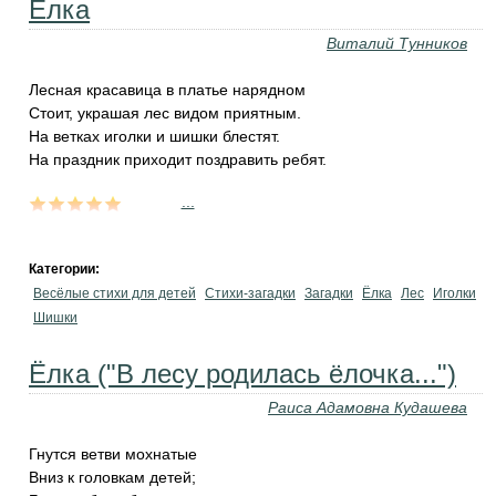
Ёлка
Виталий Тунников
Лесная красавица в платье нарядном
Стоит, украшая лес видом приятным.
На ветках иголки и шишки блестят.
На праздник приходит поздравить ребят.
...
Категории:
Весёлые стихи для детей
Стихи-загадки
Загадки
Ёлка
Лес
Иголки
Шишки
Ёлка ("В лесу родилась ёлочка...")
Раиса Адамовна Кудашева
Гнутся ветви мохнатые
Вниз к головкам детей;