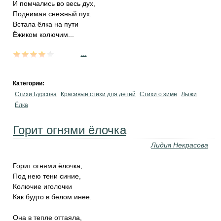
И помчались во весь дух,
Поднимая снежный пух.
Встала ёлка на пути
Ёжиком колючим...
...
Категории:
Стихи Бурсова
Красивые стихи для детей
Стихи о зиме
Лыжи
Ёлка
Горит огнями ёлочка
Лидия Некрасова
Горит огнями ёлочка,
Под нею тени синие,
Колючие иголочки
Как будто в белом инее.
Она в тепле оттаяла,