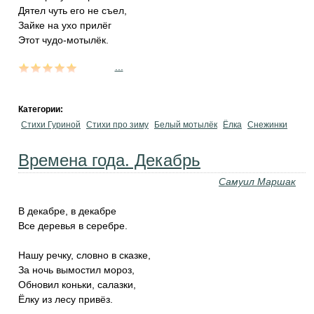
Дятел чуть его не съел,
Зайке на ухо прилёг
Этот чудо-мотылёк.
...
Категории:
Стихи Гуриной
Стихи про зиму
Белый мотылёк
Ёлка
Снежинки
Времена года. Декабрь
Самуил Маршак
В декабре, в декабре
Все деревья в серебре.
Нашу речку, словно в сказке,
За ночь вымостил мороз,
Обновил коньки, салазки,
Ёлку из лесу привёз.