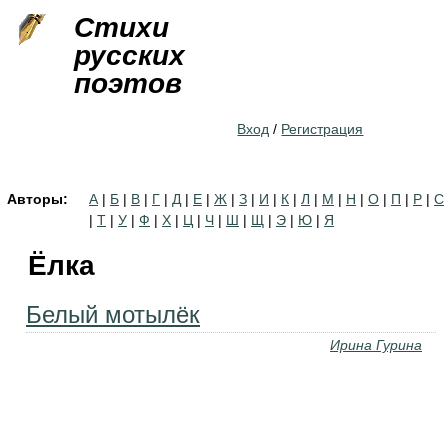
Jump to navigation
Стихи
русских
поэтов
Вход
/
Регистрация
Авторы:
А
|
Б
|
В
|
Г
|
Д
|
Е
|
Ж
|
З
|
И
|
К
|
Л
|
М
|
Н
|
О
|
П
|
Р
|
С
|
Т
|
У
|
Ф
|
Х
|
Ц
|
Ч
|
Ш
|
Щ
|
Э
|
Ю
|
Я
Ёлка
Белый мотылёк
Ирина Гурина