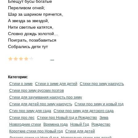
Блещут бусы богатые
Переливом огней;
Шар за шариком прячется,
А звезда за звездой,
Нити светлые катятся,
Словно дождь золотой…
Поиграть, позабавиться
Собрались дети тут
...
Категории:
Стихи о зиме
Стихи о зиме для детей
Стихи про зиму наизусть
Стихи про зиму русских поэтов
Стихи для заучивания наизусть про зиму
Стихи для детей про зиму наизусть
Стихи про зиму и новый год
Стих про зиму для сада
Стихи про зиму для детского сада
Стихи про лес
Стихи про Новый год и Рождество
Зима
Новогодние стихи
Времена года
Новый Год
Рождество
Короткие стихи про Новый год
Стихи для детей