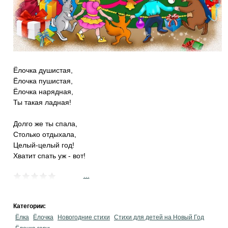
Ёлочка душистая,
Ёлочка пушистая,
Ёлочка нарядная,
Ты такая ладная!
Долго же ты спала,
Столько отдыхала,
Целый-целый год!
Хватит спать уж - вот!
...
Категории:
Ёлка
Ёлочка
Новогодние стихи
Стихи для детей на Новый Год