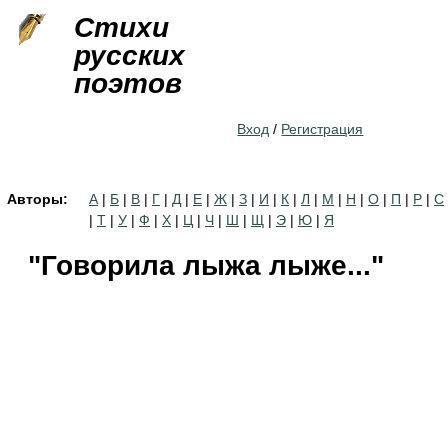
Jump to navigation
Стихи
русских
поэтов
Вход
/
Регистрация
Авторы:
А
|
Б
|
В
|
Г
|
Д
|
Е
|
Ж
|
З
|
И
|
К
|
Л
|
М
|
Н
|
О
|
П
|
Р
|
С
|
Т
|
У
|
Ф
|
Х
|
Ц
|
Ч
|
Ш
|
Щ
|
Э
|
Ю
|
Я
"Говорила лыжа лыже..."