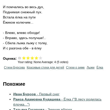
И помчались во весь дух,
Поднимая снежный пух.
Встала ёлка на пути
Ёжиком колючим...
- Влево, влево обходи!
- Вправо, здесь получше!..
- Сбила лыжа лыжу с толку,
И с разгона обе - в ёлку
Оценка:
Your rating:
None
Average:
4
(
5
votes)
Стихи Бурсова
Красивые стихи для детей
Стихи о зиме
Лыжи
Ёлка
Похожие
Иван Бурсов
- Первый снег
Раиса Адамовна Кудашева
- Ёлка ("В лесу родилась
ёлочка...")
Татьяна Гусарова
- Зимние яблоки