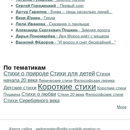
Сергей Городецкий
- Первый снег
Артур Гарипов
- Буква – лишь несколько линий...
Веня Д'ркин
- Герда
Лили Иванова
- Сказание о ландыше
Александр Сергеевич Пушкин
- Зимняя дорога
Дарья Пономарёва
- Дед Мороз идёт с мешком
Василий Фёдоров
- "И мороз и снег бескрайний..."
По тематикам
Стихи о природе
Стихи для детей
Cтихи
начала 20 века
Лирические стихи
Философская лирика
Короткие стихи
Детские стихи
Короткие стихи
Стихи о любви
Пушкина
Стихи 20 века
Философские стихи
Cтихи Серебряного века
More
Карта сайта
webmaster@stihi-russkih-poetov.ru