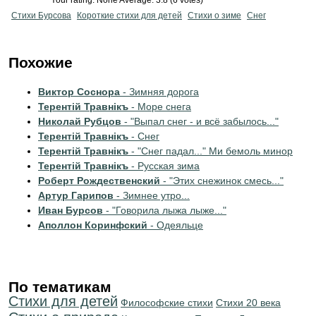
Your rating:
None
Average:
3.8
(
6
votes)
Стихи Бурсова
Короткие стихи для детей
Стихи о зиме
Снег
Похожие
Виктор Соснора
- Зимняя дорога
Терентiй Травнiкъ
- Море снега
Николай Рубцов
- "Выпал снег - и всё забылось..."
Терентiй Травнiкъ
- Снег
Терентiй Травнiкъ
- "Снег падал..." Ми бемоль минор
Терентiй Травнiкъ
- Русская зима
Роберт Рождественский
- "Этих снежинок смесь..."
Артур Гарипов
- Зимнее утро...
Иван Бурсов
- "Говорила лыжа лыже..."
Аполлон Коринфский
- Одеяльце
По тематикам
Стихи для детей
Философские стихи
Стихи 20 века