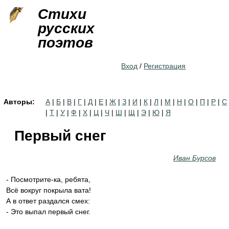
Jump to navigation
Стихи
русских
поэтов
Вход
/
Регистрация
Авторы:
А
|
Б
|
В
|
Г
|
Д
|
Е
|
Ж
|
З
|
И
|
К
|
Л
|
М
|
Н
|
О
|
П
|
Р
|
С
|
Т
|
У
|
Ф
|
Х
|
Ц
|
Ч
|
Ш
|
Щ
|
Э
|
Ю
|
Я
Первый снег
Иван Бурсов
- Посмотрите-ка, ребята,
Всё вокруг покрыла вата!
А в ответ раздался смех:
- Это выпал первый снег.