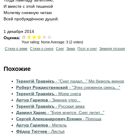
Тогда лампаду затепляю,
И вместе с этой тишиной
Молитву снежную читаю
Всей пробуждённою душой.
1 декабря 2014
Оценка:
Your rating:
None
Average:
3
(
2
votes)
Стихи о зиме
Стихи о снеге
Снег
Зима
Поэт и снег
Зимняя поэзия
Похожие
Терентiй Травнiкъ
- "Снег падал..." Ми бемоль минор
Роберт Рождественский
- "Этих снежинок смесь..."
Терентiй Травнiкъ
- Море снега
Артур Гарипов
- Зимнее утро...
Терентiй Травнiкъ
- Русская зима
Даниил Хармс
- "Буря мчится. Снег летит..."
Сергей Александрович Есенин
- Пороша
Артур Гарипов
- Метель
Фёдор Тютчев
- Листья