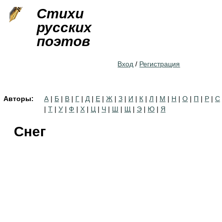
Jump to navigation
Стихи
русских
поэтов
Вход
/
Регистрация
Авторы:
А
|
Б
|
В
|
Г
|
Д
|
Е
|
Ж
|
З
|
И
|
К
|
Л
|
М
|
Н
|
О
|
П
|
Р
|
С
|
Т
|
У
|
Ф
|
Х
|
Ц
|
Ч
|
Ш
|
Щ
|
Э
|
Ю
|
Я
Снег