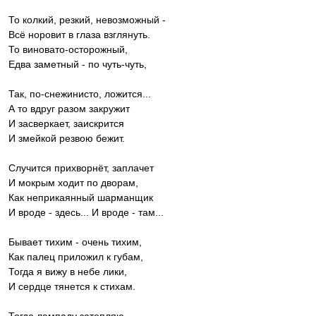
То колкий, резкий, невозможный -
Всё норовит в глаза взглянуть.
То виновато-осторожный,
Едва заметный - по чуть-чуть,
Так, по-снежинисто, ложится...
А то вдруг разом закружит
И засверкает, заискрится
И змейкой резвою бежит.
Случится прихворнёт, заплачет
И мокрым ходит по дворам,
Как неприкаянный шарманщик
И вроде - здесь... И вроде - там...
Бывает тихим - очень тихим,
Как палец приложил к губам,
Тогда я вижу в небе лики,
И сердце тянется к стихам.