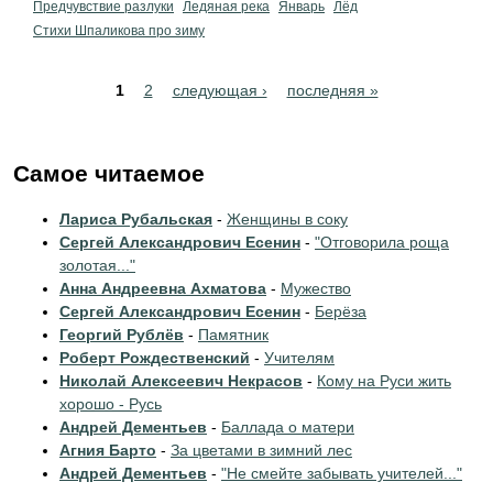
Предчувствие разлуки
Ледяная река
Январь
Лёд
Стихи Шпаликова про зиму
Pages
1
2
следующая ›
последняя »
Самое читаемое
Лариса Рубальская
-
Женщины в соку
Сергей Александрович Есенин
-
"Отговорила роща
золотая..."
Анна Андреевна Ахматова
-
Мужество
Сергей Александрович Есенин
-
Берёза
Георгий Рублёв
-
Памятник
Роберт Рождественский
-
Учителям
Николай Алексеевич Некрасов
-
Кому на Руси жить
хорошо - Русь
Андрей Дементьев
-
Баллада о матери
Агния Барто
-
За цветами в зимний лес
Андрей Дементьев
-
"Не смейте забывать учителей..."