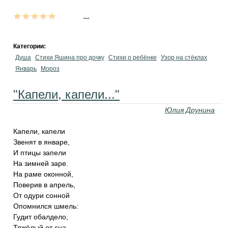
...
Категории:
Душа
Стихи Яшина про дочку
Стихи о ребёнке
Узор на стёклах
Январь
Мороз
"Капели, капели..."
Юлия Друнина
Капели, капели
Звенят в январе,
И птицы запели
На зимней заре.
На раме оконной,
Поверив в апрель,
От одури сонной
Опомнился шмель:
Гудит обалдело,
Тяжёлый от сна.