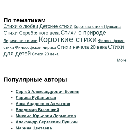
По тематикам
Стихи о любви
Детские стихи
Короткие стихи Пушкина
Стихи о природе
Cтихи Серебряного века
Короткие стихи
Лирические стихи
Философские
Стихи
Cтихи начала 20 века
стихи
Философская лирика
для детей
Стихи 20 века
More
Популярные авторы
Сергей Александрович Есенин
Лариса Рубальская
Анна Андреевна Ахматова
Владимир Высоцкий
Михаил Юрьевич Лермонтов
Александр Сергеевич Пушкин
Марина Цветаева