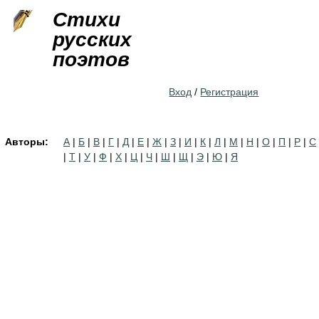
Jump to navigation
Стихи
русских
поэтов
Вход
/
Регистрация
Авторы:
А
|
Б
|
В
|
Г
|
Д
|
Е
|
Ж
|
З
|
И
|
К
|
Л
|
М
|
Н
|
О
|
П
|
Р
|
С
|
Т
|
У
|
Ф
|
Х
|
Ц
|
Ч
|
Ш
|
Щ
|
Э
|
Ю
|
Я