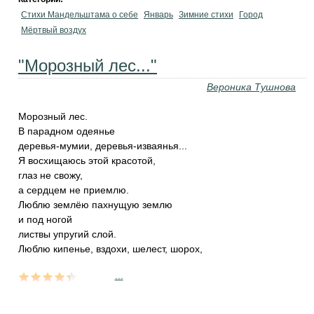
Стихи Мандельштама о себе
Январь
Зимние стихи
Город
Мёртвый воздух
"Морозный лес..."
Вероника Тушнова
Морозный лес.
В парадном одеянье
деревья-мумии, деревья-изваянья...
Я восхищаюсь этой красотой,
глаз не свожу,
а сердцем не приемлю.
Люблю землёю пахнущую землю
и под ногой
листвы упругий слой.
Люблю кипенье, вздохи, шелест, шорох,
...