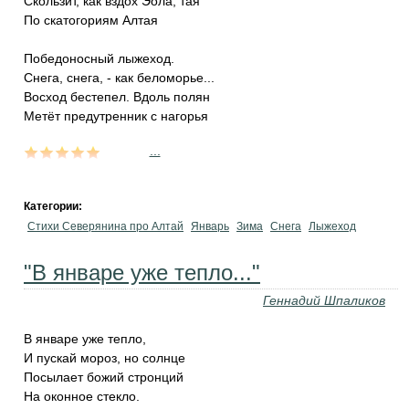
Скользит, как вздох Эола, тая
По скатогориям Алтая
Победоносный лыжеход.
Снега, снега, - как беломорье...
Восход бестепел. Вдоль полян
Метёт предутренник с нагорья
...
Категории:
Стихи Северянина про Алтай
Январь
Зима
Снега
Лыжеход
"В январе уже тепло..."
Геннадий Шпаликов
В январе уже тепло,
И пускай мороз, но солнце
Посылает божий стронций
На оконное стекло.