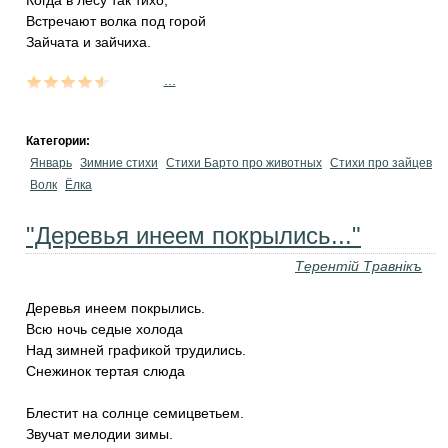
Когда в лесу так тихо,
Встречают волка под горой
Зайчата и зайчиха.
...
Категории:
Январь
Зимние стихи
Стихи Барто про животных
Стихи про зайцев
Волк
Ёлка
"Деревья инеем покрылись..."
Терентiй Травнiкъ
Деревья инеем покрылись.
Всю ночь седые холода
Над зимней графикой трудились.
Снежинок тертая слюда
Блестит на солнце семицветьем.
Звучат мелодии зимы.