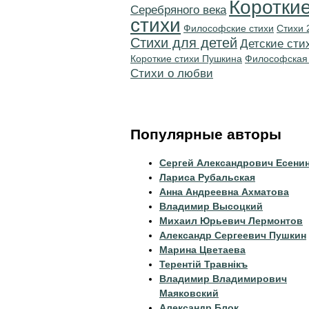
Коротки
Серебряного века
стихи
Философские стихи
Стихи 
Стихи для детей
Детские сти
Короткие стихи Пушкина
Философская
Стихи о любви
Популярные авторы
Сергей Александрович Есени
Лариса Рубальская
Анна Андреевна Ахматова
Владимир Высоцкий
Михаил Юрьевич Лермонтов
Александр Сергеевич Пушкин
Марина Цветаева
Терентiй Травнiкъ
Владимир Владимирович
Маяковский
Александр Блок