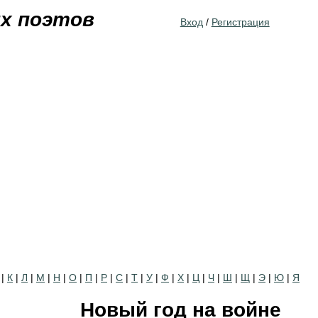
Jump to navigation
их поэтов
Вход
/
Регистрация
|
К
|
Л
|
М
|
Н
|
О
|
П
|
Р
|
С
|
Т
|
У
|
Ф
|
Х
|
Ц
|
Ч
|
Ш
|
Щ
|
Э
|
Ю
|
Я
Новый год на войне