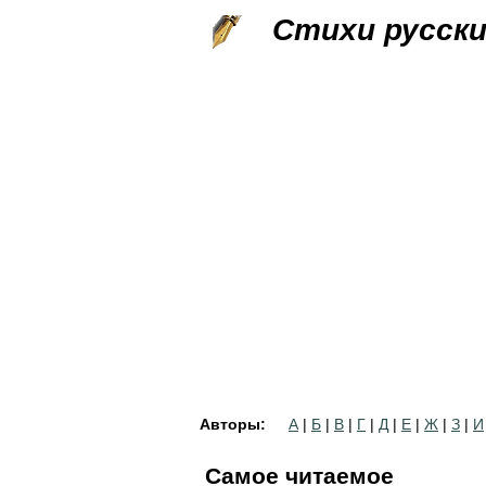
Стихи русск
Авторы:
А
|
Б
|
В
|
Г
|
Д
|
Е
|
Ж
|
З
|
И
Самое читаемое