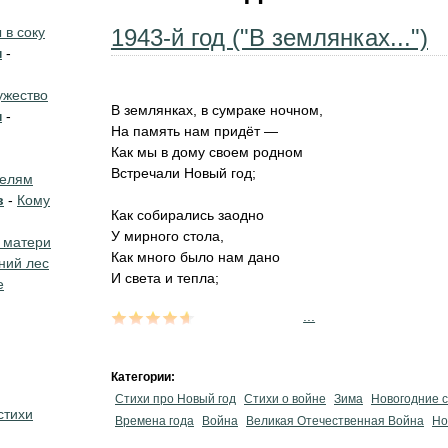
в соку
1943-й год ("В землянках...")
н
-
жество
В землянках, в сумраке ночном,
н
-
На память нам придёт —
Как мы в дому своем родном
Встречали Новый год;
телям
в
-
Кому
Как собирались заодно
У мирного стола,
 матери
Как много было нам дано
ний лес
И света и тепла;
е
...
Категории:
Стихи про Новый год
Стихи о войне
Зима
Новогодние 
стихи
Времена года
Война
Великая Отечественная Война
Но