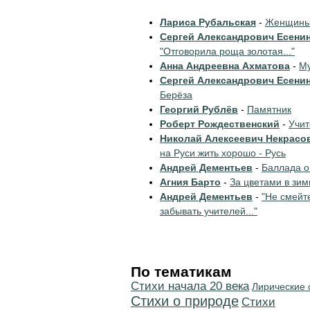
Лариса Рубальская
-
Женщины 
Сергей Александрович Есени
"Отговорила роща золотая..."
Анна Андреевна Ахматова
-
Му
Сергей Александрович Есени
Берёза
Георгий Рублёв
-
Памятник
Роберт Рождественский
-
Учи
Николай Алексеевич Некрасо
на Руси жить хорошо - Русь
Андрей Дементьев
-
Баллада о
Агния Барто
-
За цветами в зим
Андрей Дементьев
-
"Не смейт
забывать учителей..."
По тематикам
Cтихи начала 20 века
Лирические 
Стихи о природе
Cтихи