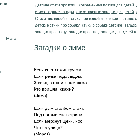
кина
Детские стихи про птиц
современная поэзия для детей
стихотворные загадки
стихотворные загадки для детей
Стихи про воробья
стихи про воробья детские
детские 
детские стихи про собаку
стихи о собаке детские
загадк
загадка про птицу
загадки про птиц
загадки для детей в
More
Загадки о зиме
Если снег лежит кругом,
н
Если речка подо льдом,
Значит, в гости к нам сама
Кто пришла, скажи?
(Зима).
Если дым столбом стоит,
Под ногами снег скрипит,
Если мёрзнут щёки, нос,
Что на улице?
(Мороз).