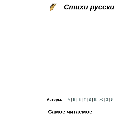
Стихи русск
Авторы:
А
|
Б
|
В
|
Г
|
Д
|
Е
|
Ж
|
З
|
И
Самое читаемое