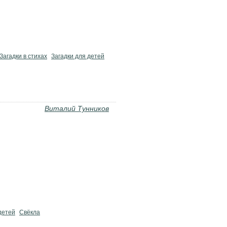
Загадки в стихах
Загадки для детей
Виталий Тунников
детей
Свёкла