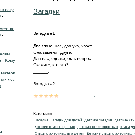
в соку
Загадки
н
-
жество
Загадка #1
н
-
Два глаза, нос, два уха, хвост.
Она заменит друга.
телям
Для вас, однако, есть вопрос:
в
-
Кому
Скажите, кто это?
______.
 матери
ний лес
Загадка #2
е
...
Категории:
Загадки
Загадки для детей
Детские загадки
детские сти
детские стихотворения
детские стихи короткие
стихи дл
и
Стихи о животных для детей
Детские стихи о животных