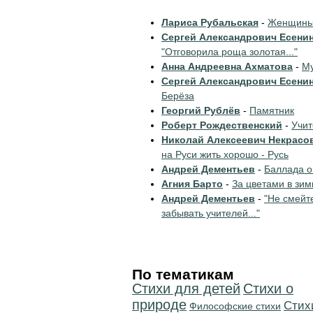
Лариса Рубальская
-
Женщины 
Сергей Александрович Есени
"Отговорила роща золотая..."
Анна Андреевна Ахматова
-
Му
Сергей Александрович Есени
Берёза
Георгий Рублёв
-
Памятник
Роберт Рождественский
-
Учи
Николай Алексеевич Некрасо
на Руси жить хорошо - Русь
Андрей Дементьев
-
Баллада о
Агния Барто
-
За цветами в зим
Андрей Дементьев
-
"Не смейт
забывать учителей..."
По тематикам
Стихи для детей
Стихи о
природе
Cтих
Философские стихи