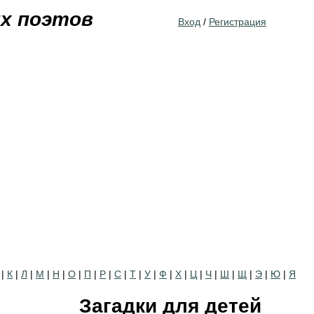
Jump to navigation
их поэтов
Вход
/
Регистрация
|
К
|
Л
|
М
|
Н
|
О
|
П
|
Р
|
С
|
Т
|
У
|
Ф
|
Х
|
Ц
|
Ч
|
Ш
|
Щ
|
Э
|
Ю
|
Я
Загадки для детей