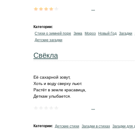
...
Категории:
Стихи о зимней поре
Зима
Мороз
Новый Год
Загадки
Детские загадки
Свёкла
Её сахарной зовут,
Хоть и воду сверху льют.
Растёт в земле красавица,
Деткам улыбается.
...
Категории:
Детские стихи
Загадки в стихах
Загадки для 