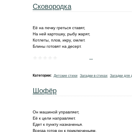
Сковородка
Её на печку греться ставят,
На ней картошку, рыбу жарят,
Котлеты, плов, икру, омлет.
Блины готовят на десерт.
...
Категории:
Детские стихи
Загадки в стихах
Загадки для 
Шофёр
Он машиной управляет,
Её к цели направляет.
Едет к пункту назначенья.
Всегда готов он к приключеньям.