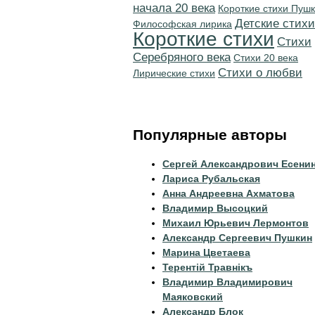
начала 20 века
Короткие стихи Пуш
Детские стихи
Философская лирика
Короткие стихи
Cтихи
Серебряного века
Стихи 20 века
Стихи о любви
Лирические стихи
Популярные авторы
Сергей Александрович Есени
Лариса Рубальская
Анна Андреевна Ахматова
Владимир Высоцкий
Михаил Юрьевич Лермонтов
Александр Сергеевич Пушкин
Марина Цветаева
Терентiй Травнiкъ
Владимир Владимирович
Маяковский
Александр Блок