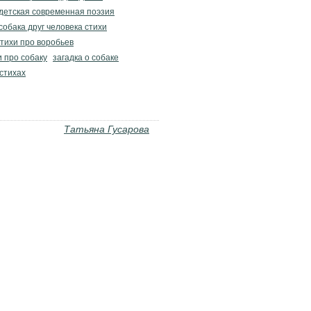
детская современная поэзия
собака друг человека стихи
стихи про воробьев
и про собаку
загадка о собаке
 стихах
Татьяна Гусарова