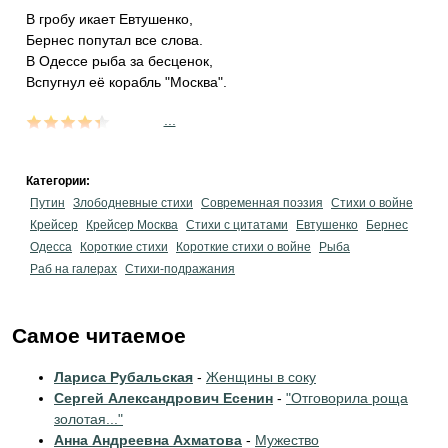
В гробу икает Евтушенко,
Бернес попутал все слова.
В Одессе рыба за бесценок,
Вспугнул её корабль "Москва".
...
Категории:
Путин
Злободневные стихи
Современная поэзия
Стихи о войне
Крейсер
Крейсер Москва
Стихи с цитатами
Евтушенко
Бернес
Одесса
Короткие стихи
Короткие стихи о войне
Рыба
Раб на галерах
Стихи-подражания
Самое читаемое
Лариса Рубальская
-
Женщины в соку
Сергей Александрович Есенин
-
"Отговорила роща
золотая..."
Анна Андреевна Ахматова
-
Мужество