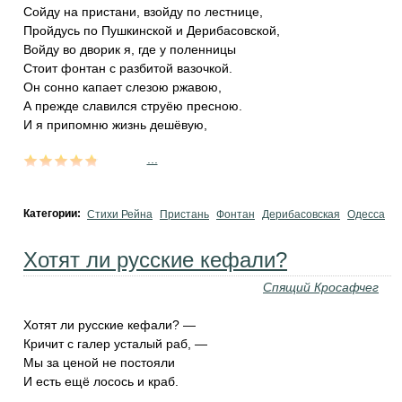
Сойду на пристани, взойду по лестнице,
Пройдусь по Пушкинской и Дерибасовской,
Войду во дворик я, где у поленницы
Стоит фонтан с разбитой вазочкой.
Он сонно капает слезою ржавою,
А прежде славился струёю пресною.
И я припомню жизнь дешёвую,
...
Категории:
Стихи Рейна
Пристань
Фонтан
Дерибасовская
Одесса
Хотят ли русские кефали?
Спящий Кросафчег
Хотят ли русские кефали? —
Кричит с галер усталый раб, —
Мы за ценой не постояли
И есть ещё лосось и краб.