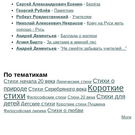
Сергей Александрович Есенин
-
Берёза
Георгий Рублёв
-
Памятник
Роберт Рождественский
-
Учителям
Николай Алексеевич Некрасов
-
Кому на Руси жить
хорошо - Русь
Андрей Дементьев
-
Баллада о матери
Агния Барто
-
За цветами в зимний лес
Андрей Дементьев
-
"Не смейте забывать учителей..."
По тематикам
Стихи о
Cтихи начала 20 века
Лирические стихи
Короткие
природе
Cтихи Серебряного века
стихи
Стихи для
Философские стихи
Стихи 20 века
детей
Детские стихи
Короткие стихи Пушкина
Стихи о любви
Философская лирика
More