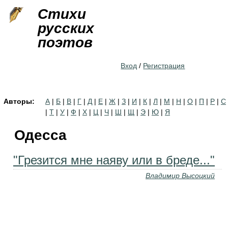
Jump to navigation
Стихи
русских
поэтов
Вход
/
Регистрация
Авторы:
А
|
Б
|
В
|
Г
|
Д
|
Е
|
Ж
|
З
|
И
|
К
|
Л
|
М
|
Н
|
О
|
П
|
Р
|
С
|
Т
|
У
|
Ф
|
Х
|
Ц
|
Ч
|
Ш
|
Щ
|
Э
|
Ю
|
Я
Одесса
"Грезится мне наяву или в бреде..."
Владимир Высоцкий