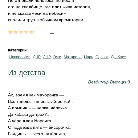
Не отпевали человека, не несли
его на кладбище, где плит жива история,
и не сказав «еси на небеси»
спалили труп в обычном крематории.
...
Категории:
Новороссия
ДНР
ЛНР
Гиви
Моторола
Царь
Одесса
Донбасс
Из детства
Владимир Высоцкий
Ах, время как махорочка —
Всё тянешь, тянешь, Жорочка!...
А помнишь — кепка, чёлочка
Да кабаки до трёх?..
А чёренькая Норочка
С подъезда пять — айсорочка,
Глядишь — всего пятёрочка,