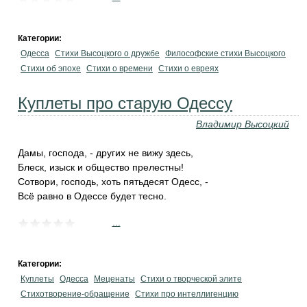
Категории:
Одесса
Стихи Высоцкого о дружбе
Философские стихи Высоцкого
Стихи об эпохе
Стихи о времени
Стихи о евреях
Куплеты про старую Одессу
Владимир Высоцкий
Дамы, господа, - других не вижу здесь,
Блеск, изыск и общество прелестны!
Сотвори, господь, хоть пятьдесят Одесс, -
Всё равно в Одессе будет тесно.
...
Категории:
Куплеты
Одесса
Меценаты
Стихи о творческой элите
Стихотворение-обращение
Стихи про интеллигенцию