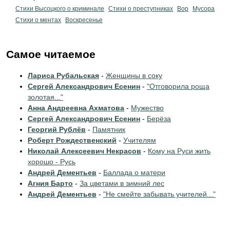
Стихи Высоцкого о криминале
Стихи о преступниках
Вор
Мусора
Стихи о ментах
Воскресенье
Самое читаемое
Лариса Рубальская
-
Женщины в соку
Сергей Александрович Есенин
-
"Отговорила роща
золотая..."
Анна Андреевна Ахматова
-
Мужество
Сергей Александрович Есенин
-
Берёза
Георгий Рублёв
-
Памятник
Роберт Рождественский
-
Учителям
Николай Алексеевич Некрасов
-
Кому на Руси жить
хорошо - Русь
Андрей Дементьев
-
Баллада о матери
Агния Барто
-
За цветами в зимний лес
Андрей Дементьев
-
"Не смейте забывать учителей..."