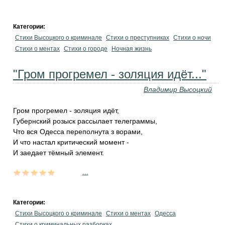
Категории:
Стихи Высоцкого о криминале
Стихи о преступниках
Стихи о ночи
Стихи о ментах
Стихи о городе
Ночная жизнь
"Гром прогремел - золяция идёт..."
Владимир Высоцкий
Гром прогремел - золяция идёт,
Губернский розыск рассылает телеграммы,
Что вся Одесса переполнута з ворами,
И что настал критический момент -
И заедает тёмный элемент.
...
Категории:
Стихи Высоцкого о криминале
Стихи о ментах
Одесса
Стихи о криминальных разборках