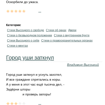
Оскорбили до ужаса.
...
Категории:
Стихи Высоцкого о свободе
Стихи об окнах
Двери
Стихи о безвыходном положении
Стихи о внутреннем бунте
Стихи Высоцкого о себе
Стихи о правоохранительных органах
Стихи о ментах
Город уши заткнул
Владимир Высоцкий
Город уши заткнул и уснуть захотел,
И все граждане спрятались в норы.
А у меня в этот час ещё тысяча дел, -
Задёрни шторы
и проверь запоры!
...