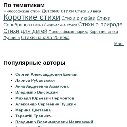
По тематикам
Детские стихи
Философские стихи
Стихи 20 века
Короткие стихи
Стихи о любви
Cтихи
Стихи о природе
Серебряного века
Лирические стихи
Стихи для детей
Философская лирика
Короткие стихи
Cтихи начала 20 века
Пушкина
More
Популярные авторы
Сергей Александрович Есенин
Лариса Рубальская
Анна Андреевна Ахматова
Владимир Высоцкий
Михаил Юрьевич Лермонтов
Александр Сергеевич Пушкин
Марина Цветаева
Терентiй Травнiкъ
Владимир Владимирович Маяковский