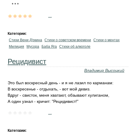
...
Категории:
Стихи Вени Д'ркина
Стихи о советском времени
Стихи о ментах
Милиция
Мусора
Баба Яга
Стихи об алкоголе
Рецидивист
Владимир Высоцкий
Это был воскресный день - и я не лазил по карманам:
В воскресенье - отдыхать, - вот мой девиз.
Вдруг - свисток, меня хватают, обзывают хулиганом,
А один узнал - кричит: "Рецидивист!"
...
Категории: