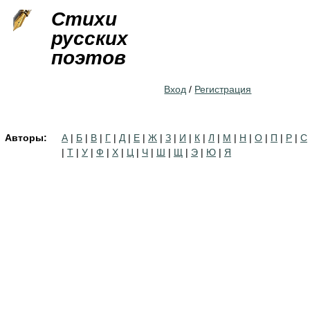
Jump to navigation
Стихи
русских
поэтов
Вход
/
Регистрация
Авторы:
А
|
Б
|
В
|
Г
|
Д
|
Е
|
Ж
|
З
|
И
|
К
|
Л
|
М
|
Н
|
О
|
П
|
Р
|
С
|
Т
|
У
|
Ф
|
Х
|
Ц
|
Ч
|
Ш
|
Щ
|
Э
|
Ю
|
Я