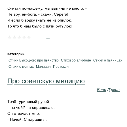
Считай по-нашему, мы выпили не много, -
Не вру, ей-бога, - скажи, Серёга!
И если б водку гнать не из опилок,
То что б нам было с пяти бутылок!
...
Категории:
Стихи Высоцкого про пьянство
Стихи об алкоголе
Стихи о пьяницах
Стихи о ментах
Милиция
Протокол
Про советскую милицию
Веня Д'ркин
Течёт уриновый ручей
- Ты чей? - я спрашиваю.
Он отвечает мне:
- Ничей. С параши я.