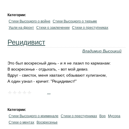
Категории:
Стихи Высоцкого о войне
Стихи Высоцкого о тюрьме
Ушли на фронт
Стихи о заключении
Стихи о преступниках
Рецидивист
Владимир Высоцкий
Это был воскресный день - и я не лазил по карманам:
В воскресенье - отдыхать, - вот мой девиз.
Вдруг - свисток, меня хватают, обзывают хулиганом,
А один узнал - кричит: "Рецидивист!"
...
Категории:
Стихи Высоцкого о криминале
Стихи о преступниках
Вор
Мусора
Стихи о ментах
Воскресенье