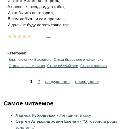
И в этот миг меня не трожь,
А после - я всегда иду в кабак, -
И кто бы что не говорил,
Я сам добыл - и сам пропил, -
И дальше буду делать точно так.
...
Категории:
Блатные стихи Высоцкого
Стихи Высоцкого о криминале
Стихи о преступниках
Стихи об убийстве
Стихи о законах
Pages
1
2
следующая ›
последняя »
Самое читаемое
Лариса Рубальская
-
Женщины в соку
Сергей Александрович Есенин
-
"Отговорила роща
золотая..."