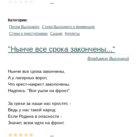
...
Категории:
Песни Высоцкого
Стихи Высоцкого о криминале
Стихи о преступниках
Сыщик
Куплеты
"Нынче все срока закончены..."
Владимир Высоцкий
Нынче все срока закончены,
А у лагерных ворот,
Что крест-накрест заколочены,
Надпись: "Все ушли на фронт".
За грехи за наши нас простят, -
Ведь у нас такой народ:
Если Родина в опасности -
Значит, всем идти на фронт.
...