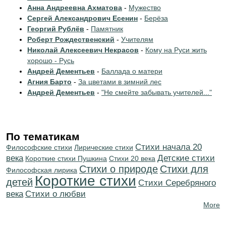
Анна Андреевна Ахматова
-
Мужество
Сергей Александрович Есенин
-
Берёза
Георгий Рублёв
-
Памятник
Роберт Рождественский
-
Учителям
Николай Алексеевич Некрасов
-
Кому на Руси жить
хорошо - Русь
Андрей Дементьев
-
Баллада о матери
Агния Барто
-
За цветами в зимний лес
Андрей Дементьев
-
"Не смейте забывать учителей..."
По тематикам
Cтихи начала 20
Философские стихи
Лирические стихи
века
Детские стихи
Короткие стихи Пушкина
Стихи 20 века
Стихи о природе
Стихи для
Философская лирика
Короткие стихи
детей
Cтихи Серебряного
века
Стихи о любви
More