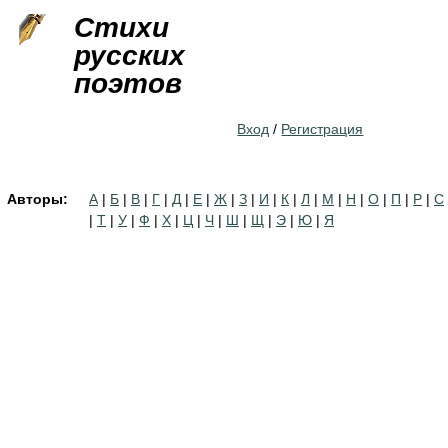
Jump to navigation
Стихи
русских
поэтов
Вход
/
Регистрация
Авторы:
А
|
Б
|
В
|
Г
|
Д
|
Е
|
Ж
|
З
|
И
|
К
|
Л
|
М
|
Н
|
О
|
П
|
Р
|
С
|
Т
|
У
|
Ф
|
Х
|
Ц
|
Ч
|
Ш
|
Щ
|
Э
|
Ю
|
Я