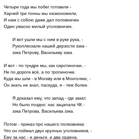
Четыре года мы побег готовили -
Харчей три тонны мы наэкономили,
И нам с собою даже дал половничек
Один ужасно милый уголовничек.
И вот ушли мы с ним в руке рука, -
Рукоплескали нашей дерзости зэка -
зэка Петрову, Васильеву зэка.
И вот - по тундре мы, как сиротиночки, -
Не по дороге всё, а по тропиночке.
Куда мы шли - в Москву или в Монголию, -
Он знать не знал, паскуда, я - тем более.
Я доказал ему, что запад - где закат,
Но было поздно: нас зацапала ЧК -
зэка Петрова, Васильева зэка.
Потом - приказ про нашего полковника:
Что он поймал двух крупных уголовников, -
Ему за нас - и деньги, и два ордена,