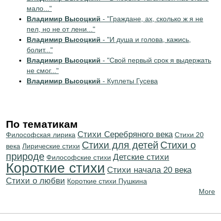
мало..."
Владимир Высоцкий
- "Граждане, ах, сколько ж я не
пел, но не от лени..."
Владимир Высоцкий
- "И душа и голова, кажись,
болит..."
Владимир Высоцкий
- "Свой первый срок я выдержать
не смог..."
Владимир Высоцкий
- Куплеты Гусева
По тематикам
Cтихи Серебряного века
Философская лирика
Стихи 20
Стихи для детей
Стихи о
века
Лирические стихи
природе
Детские стихи
Философские стихи
Короткие стихи
Cтихи начала 20 века
Стихи о любви
Короткие стихи Пушкина
More