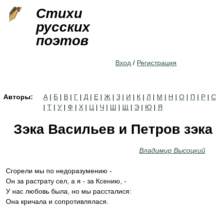
Jump to navigation
Стихи
русских
поэтов
Вход
/
Регистрация
Авторы:
А
|
Б
|
В
|
Г
|
Д
|
Е
|
Ж
|
З
|
И
|
К
|
Л
|
М
|
Н
|
О
|
П
|
Р
|
С
|
Т
|
У
|
Ф
|
Х
|
Ц
|
Ч
|
Ш
|
Щ
|
Э
|
Ю
|
Я
Зэка Васильев и Петров зэка
Владимир Высоцкий
Сгорели мы по недоразумению -
Он за растрату сел, а я - за Ксению, -
У нас любовь была, но мы рассталися:
Она кричала и сопротивлялася.