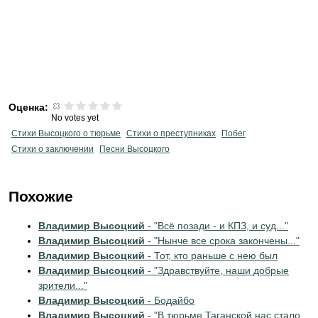
Оценка:
No votes yet
Стихи Высоцкого о тюрьме
Стихи о преступниках
Побег
Стихи о заключении
Песни Высоцкого
Похожие
Владимир Высоцкий
- "Всё позади - и КПЗ, и суд..."
Владимир Высоцкий
- "Нынче все срока закончены..."
Владимир Высоцкий
- Тот, кто раньше с нею был
Владимир Высоцкий
- "Здравствуйте, наши добрые
зрители..."
Владимир Высоцкий
- Бодайбо
Владимир Высоцкий
- "В тюрьме Таганской нас стало