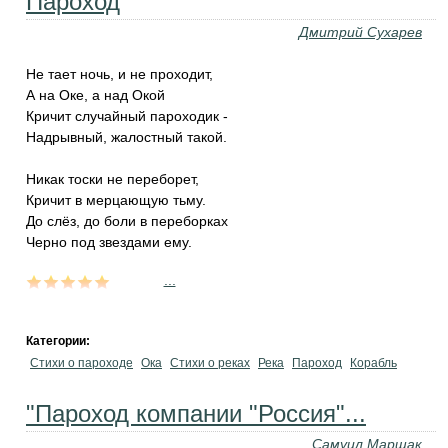
Пароход
Дмитрий Сухарев
Не тает ночь, и не проходит,
А на Оке, а над Окой
Кричит случайный пароходик -
Надрывный, жалостный такой.
Никак тоски не переборет,
Кричит в мерцающую тьму.
До слёз, до боли в переборках
Черно под звездами ему.
...
Категории:
Стихи о пароходе
Ока
Стихи о реках
Река
Пароход
Корабль
"Пароход компании "Россия"...
Самуил Маршак