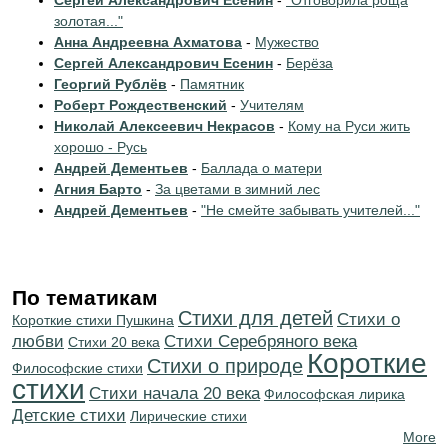
Сергей Александрович Есенин
-
"Отговорила роща
золотая..."
Анна Андреевна Ахматова
-
Мужество
Сергей Александрович Есенин
-
Берёза
Георгий Рублёв
-
Памятник
Роберт Рождественский
-
Учителям
Николай Алексеевич Некрасов
-
Кому на Руси жить
хорошо - Русь
Андрей Дементьев
-
Баллада о матери
Агния Барто
-
За цветами в зимний лес
Андрей Дементьев
-
"Не смейте забывать учителей..."
По тематикам
Стихи для детей
Стихи о
Короткие стихи Пушкина
любви
Cтихи Серебряного века
Стихи 20 века
Короткие
Стихи о природе
Философские стихи
стихи
Cтихи начала 20 века
Философская лирика
Детские стихи
Лирические стихи
More