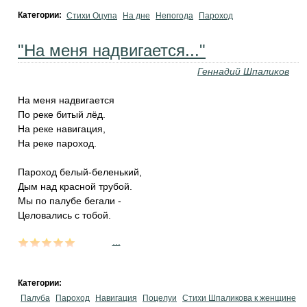
Категории:
Стихи Оцупа
На дне
Непогода
Пароход
"На меня надвигается..."
Геннадий Шпаликов
На меня надвигается
По реке битый лёд.
На реке навигация,
На реке пароход.
Пароход белый-беленький,
Дым над красной трубой.
Мы по палубе бегали -
Целовались с тобой.
...
Категории:
Палуба
Пароход
Навигация
Поцелуи
Стихи Шпаликова к женщине