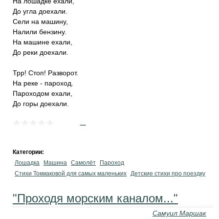
На лошадке ехали,
До угла доехали.
Сели на машину,
Налили бензину.
На машине ехали,
До реки доехали.
Трр! Стоп! Разворот.
На реке - пароход.
Пароходом ехали,
До горы доехали.
...
Категории:
Лошадка
Машина
Самолёт
Пароход
Стихи Токмаковой для самых маленьких
Детские стихи про поездку
"Проходя морским каналом..."
Самуил Маршак