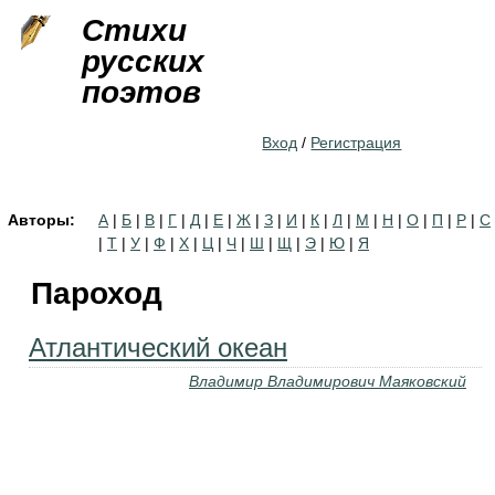
Jump to navigation
Стихи
русских
поэтов
Вход
/
Регистрация
Авторы:
А
|
Б
|
В
|
Г
|
Д
|
Е
|
Ж
|
З
|
И
|
К
|
Л
|
М
|
Н
|
О
|
П
|
Р
|
С
|
Т
|
У
|
Ф
|
Х
|
Ц
|
Ч
|
Ш
|
Щ
|
Э
|
Ю
|
Я
Пароход
Атлантический океан
Владимир Владимирович Маяковский