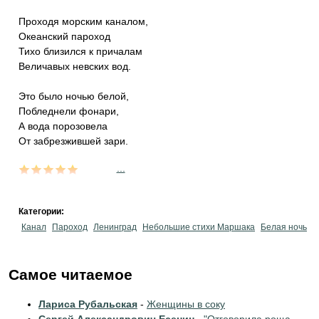
Проходя морским каналом,
Океанский пароход
Тихо близился к причалам
Величавых невских вод.
Это было ночью белой,
Побледнели фонари,
А вода порозовела
От забрезжившей зари.
...
Категории:
Канал
Пароход
Ленинград
Небольшие стихи Маршака
Белая ночь
Самое читаемое
Лариса Рубальская
-
Женщины в соку