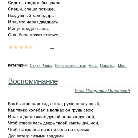
Сидеть, глядеть бы вдаль.
Спеши, спеши потише,
Воздушный календарь.
И та, что через двадцать
Минут придёт сюда,
Она, быть может статься,
...
Категории:
Стихи Рейна
Лирические стихи
Нева
Пароход
Мост
Воспоминание
Яков Петрович Полонский
Как быстро пароход летел, рулю послушный;
Как тяжко колебал в волнах он грудь свою
И как я долго ждал душой неравнодушной,
Чтоб отворилась дверь твоей каюты душной,
Чтоб ты взошла на ют и села на скамью.
Дул ветер; сизыми грядами