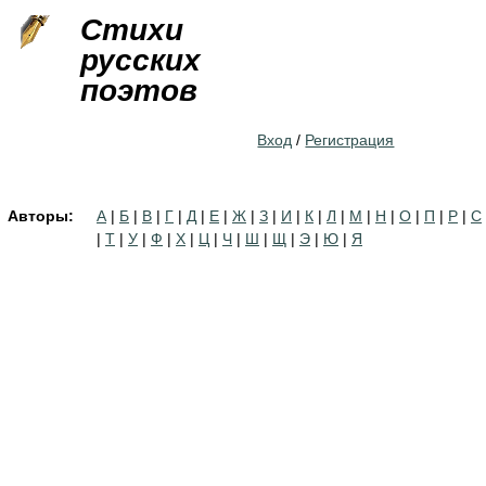
Jump to navigation
Стихи
русских
поэтов
Вход
/
Регистрация
Авторы:
А
|
Б
|
В
|
Г
|
Д
|
Е
|
Ж
|
З
|
И
|
К
|
Л
|
М
|
Н
|
О
|
П
|
Р
|
С
|
Т
|
У
|
Ф
|
Х
|
Ц
|
Ч
|
Ш
|
Щ
|
Э
|
Ю
|
Я