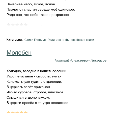
Вечернее небо, тихое, ясное.
Плачет от счастия сердце моё одинокое,
Радо оно, что небо такое прекрасное.
...
Категории:
Стихи Гиппиус
Религиозно-философские стихи
Молебен
Николай Алексеевич Некрасов
Холодно, голодно в нашем селении.
Утро печальное - сырость, туман,
Колокол глухо гудит в отдалении,
В церковь зовёт прихожан.
Что-то суровое, строгое, властное
Слышится в звоне глухом,
В церкви провёл я то утро ненастное
...