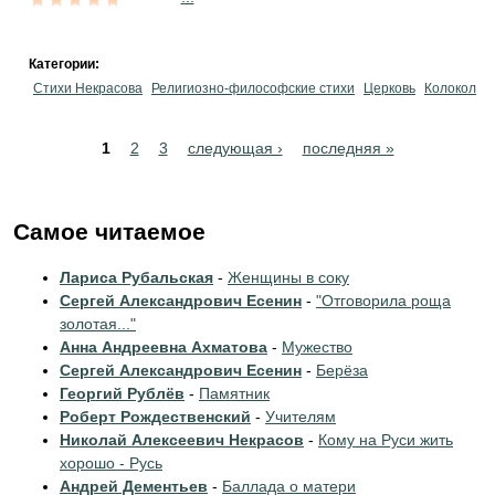
Категории:
Стихи Некрасова
Религиозно-философские стихи
Церковь
Колокол
Pages
1
2
3
следующая ›
последняя »
Самое читаемое
Лариса Рубальская
-
Женщины в соку
Сергей Александрович Есенин
-
"Отговорила роща
золотая..."
Анна Андреевна Ахматова
-
Мужество
Сергей Александрович Есенин
-
Берёза
Георгий Рублёв
-
Памятник
Роберт Рождественский
-
Учителям
Николай Алексеевич Некрасов
-
Кому на Руси жить
хорошо - Русь
Андрей Дементьев
-
Баллада о матери