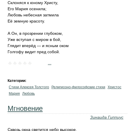
Склоняся к юному Христу,
Его Мария осенила;
Любовь небесная затмила
Её земную красоту.
А Он, в прозрении глубоком,
Уже вступая с миром в бой,
Глядит вперёд — и ясным оком
Голгофу видит пред собой.
...
Категории:
Стихи Алексея Толстого
Религиозно-философские стихи
Христос
Мария
Любовь
Мгновение
Зинаида Гиппиус
Сквозь окна светится небо высокое,