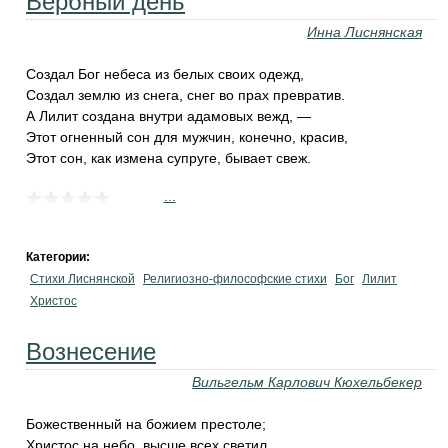
Вербный день
Инна Лиснянская
Создал Бог небеса из белых своих одежд,
Создал землю из снега, снег во прах превратив.
А Лилит создана внутри адамовых вежд, —
Этот огненный сон для мужчин, конечно, красив,
Этот сон, как измена супруге, бывает свеж.
...
Категории:
Стихи Лиснянской
Религиозно-философские стихи
Бог
Лилит
Христос
Вознесение
Вильгельм Карлович Кюхельбекер
Божественный на божием престоле;
Христос на небо, высше всех светил,