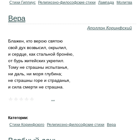
Стихи Гиппиус
Религиозно-философские стихи
Лампада
Молитва
Вера
Аполлон Коринфский
Блажен, кто верою святою
свой дух возвысил, окрылил,
и сердце, как стальной бронёю,
от бурь житейских укрепил.
Тому не страшны испытанья,
ни даль, ни моря глубина;
не страшны горе и страданья,
и сила смерти не страшна.
...
Категории:
Стихи Коринфского
Религиозно-философские стихи
Вера