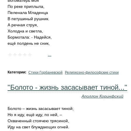
Богоматерь моя
По реке приплыла,
Пеленала Младенца
В петушиный рушник.
А речная струя,
Холодна и светла,
Бормотала: - Надейся,
ещё полдень не сник,
...
Категории:
Стихи Горбаневской
Религиозно-философские стихи
"Болото - жизнь засасывает тиной..."
Аполлон Коринфский
Болото – жизнь засасывает тиной;
Но я иду, ещё иду, по ней, –
Охваченный стоячею трясиной,
Иду на свет блуждающих огней.