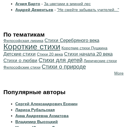
Агния Барто
-
За цветами в зимний лес
Андрей Дементьев
-
"Не смейте забывать учителей..."
По тематикам
Cтихи Серебряного века
Философская лирика
Короткие стихи
Короткие стихи Пушкина
Детские стихи
Cтихи начала 20 века
Стихи 20 века
Стихи для детей
Стихи о любви
Лирические стихи
Стихи о природе
Философские стихи
More
Популярные авторы
Сергей Александрович Есенин
Лариса Рубальская
Анна Андреевна Ахматова
Владимир Высоцкий