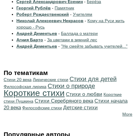
Сергей Александрович Есенин
-
Берёза
Георгий Рублёв
-
Памятник
Роберт Рождественский
-
Учителям
Николай Алексеевич Некрасов
-
Кому на Руси жить
хорошо - Русь
Андрей Дементьев
-
Баллада о матери
Агния Барто
-
За цветами в зимний лес
Андрей Дементьев
-
"Не смейте забывать учителей..."
По тематикам
Стихи для детей
Стихи 20 века
Лирические стихи
Стихи о природе
Философская лирика
Короткие стихи
Стихи о любви
Короткие
Cтихи Серебряного века
Cтихи начала
стихи Пушкина
20 века
Детские стихи
Философские стихи
More
Популярные авторы