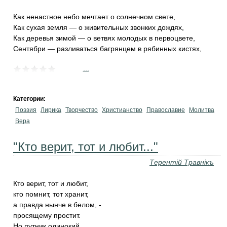
Как ненастное небо мечтает о солнечном свете,
Как сухая земля — о живительных звонких дождях,
Как деревья зимой — о ветвях молодых в первоцвете,
Сентябри — разливаться багрянцем в рябинных кистях,
...
Категории:
Поэзия
Лирика
Творчество
Христианство
Православие
Молитва
Вера
"Кто верит, тот и любит..."
Терентiй Травнiкъ
Кто верит, тот и любит,
кто помнит, тот хранит,
а правда нынче в белом, -
просящему простит.
Но путник одинокий,