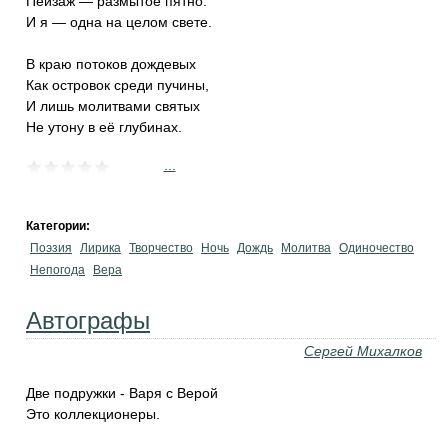
Пейзаж — размытое пятно.
И я — одна на целом свете.
В краю потоков дождевых
Как островок среди пучины,
И лишь молитвами святых
Не утону в её глубинах.
...
Категории:
Поэзия
Лирика
Творчество
Ночь
Дождь
Молитва
Одиночество
Непогода
Вера
Автографы
Сергей Михалков
Две подружки - Варя с Верой
Это коллекционеры.