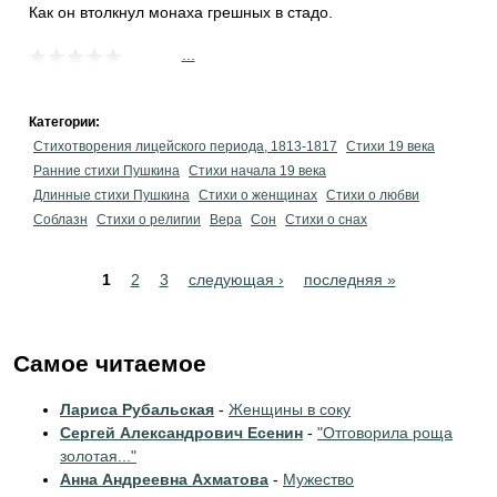
Как он втолкнул монаха грешных в стадо.
...
Категории:
Стихотворения лицейского периода, 1813-1817
Стихи 19 века
Ранние стихи Пушкина
Cтихи начала 19 века
Длинные стихи Пушкина
Стихи о женщинах
Стихи о любви
Соблазн
Стихи о религии
Вера
Сон
Стихи о снах
Pages
1
2
3
следующая ›
последняя »
Самое читаемое
Лариса Рубальская
-
Женщины в соку
Сергей Александрович Есенин
-
"Отговорила роща
золотая..."
Анна Андреевна Ахматова
-
Мужество