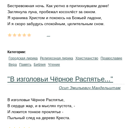
Бестревожная ночь. Как уютно в притихнувшем доме!
Заглянула луна, пробежал косохлёст за окном.
Я хранима Христом и покоюсь на Божьей ладони,
И я скоро забудусь спокойным, целительным сном.
...
Категории:
Городская лирика
Религиозная лирика
Христианство
Православие
Вера
Память
Библия
Чтение
"В изголовьи Чёрное Распятье..."
Осип Эмильевич Мандельштам
В изголовьи Чёрное Распятье,
В сердце жар, и в мыслях пустота, -
И ложится тонкое проклятье -
Пыльный след на дерево Креста.