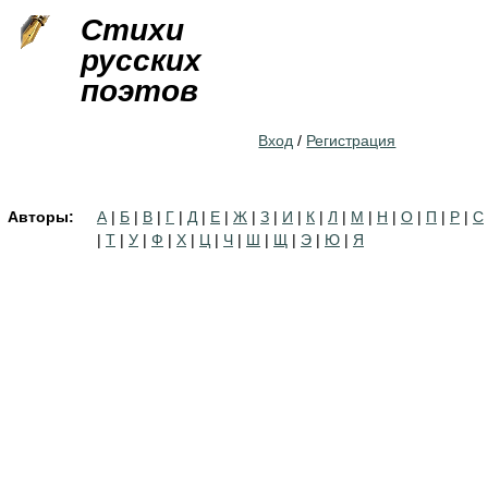
Jump to navigation
Стихи
русских
поэтов
Вход
/
Регистрация
Авторы:
А
|
Б
|
В
|
Г
|
Д
|
Е
|
Ж
|
З
|
И
|
К
|
Л
|
М
|
Н
|
О
|
П
|
Р
|
С
|
Т
|
У
|
Ф
|
Х
|
Ц
|
Ч
|
Ш
|
Щ
|
Э
|
Ю
|
Я