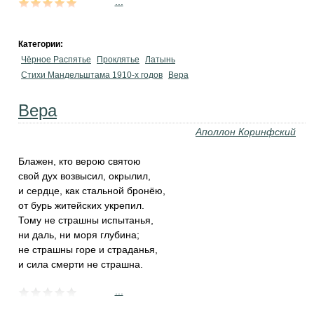
...
Категории:
Чёрное Распятье
Проклятье
Латынь
Стихи Мандельштама 1910-х годов
Вера
Вера
Аполлон Коринфский
Блажен, кто верою святою
свой дух возвысил, окрылил,
и сердце, как стальной бронёю,
от бурь житейских укрепил.
Тому не страшны испытанья,
ни даль, ни моря глубина;
не страшны горе и страданья,
и сила смерти не страшна.
...